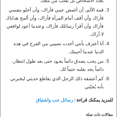
بعدد الأشخاص بل بقلب من معك.
قمة الألم، أن أغمض عيني فأراك، وأن أخلو بنفسي
فأراك وأن أقف أمام المرآة فأراك، وأن ألمح هداياك
فأراك وأن أقرأ رسائلك فأراك، وعندما أعود لواقعي
لا أراك.
أنا أعترف بأنني أخذت نصيبي من الفرح في هذه
الدنيا عندما أحببتك.
من يحب بصدق دائماً يعـود حتى بعد طول انتظار،
دائماً يجد بقلبه حنيناً لك.
كم أعشقه ذلك الرجل الذي يقاطع حديثي ليخبرني
بأنه يُحبّني.
للمزيد يمكنك قراءة :
رسائل حب واشتياق
مقالات ذات صلة