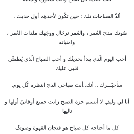
ألذّ الصباحات تلك : حين تكُون لأحدهِم أول حديث .
صُوتك مدىَ العُمر ، والعُمر ترحَال ووجَهك ملذات العُمر ،
وامنياته
أحب اليوم الّذي يبدأ بحديثُك و أحب الصباح الّذي يُطمئّن
قلبي عليك
سأخبّـــرك .. أنك..أنتَ صباحي الذيَ انتظره كُل يوم.
أنا لي وليفٍ لا أبتسم حزة الصبح زانت جميع أوقاتيّ أولها و
تاليها
كل ما أحتاجه كل صباح هو فنجان القهوة وصوتگ