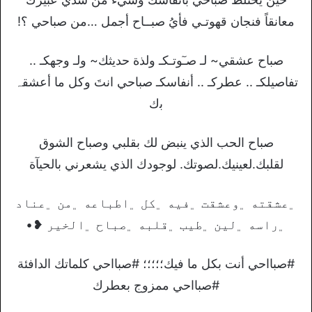
معانقاً فنجان قهوتـي فأيُ صبــاح أجمل …من صباحي ؟!
صباح عشقي~ لـ صـٓوتـكـ ولذة حديثك~ ولـ وجهكـ ..
تفاصيلكـ .. عطركـ .. أنفاسكـ صباحي انتَ وكل ما أعشقہ
ﺑك
صباح الحب الذي ينبض لك بقلبي وصباح الشوق
لقلبك.لعينيك.لصوتك. لوجودك الذي يشعرني بالحيآة
﮼عشقته ﮼وعشقت ﮼فيه ﮼كل ﮼اطباعه ﮼من ﮼عناد
﮼راسه ﮼لين ﮼طيب ﮼قلبه ﮼صباح ﮼الخير ❥•
#صبااحي أنت بكل ما فيك؛؛؛؛؛ #صبااحي كلماتك الدافئة
#صبااحي ممزوج بعطرك