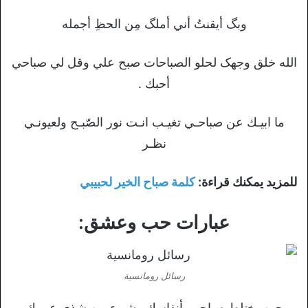
وبگ أيقنتُ أني أملگ مِن الحظِ أجمله
الله خلق وجهک لحلو الصباحات صبح علي وقل لي صباحي
أحبك .
ما ابيـك عن صباحـي تغيـب انـت نور الصّبـح ولعيونـي
نظـر
للمزيد يمكنك قراءة:
كلمة صباح الخير لحبيبي
عبارات حب وعشق:
رسائل رومانسية
حين يختلط صباحي بأنفاسك وشيء من شذي عبيرك