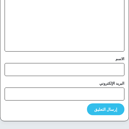
ل
ت
ع
ل
ي
ق
*
الاسم
البريد الإلكتروني