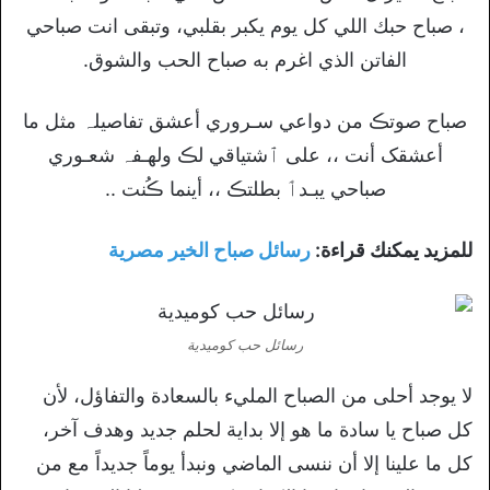
، صباح حبك اللي كل يوم يكبر بقلبي، وتبقى انت صباحي
الفاتن الذي اغرم به صباح الحب والشوق.
صباح صوتڪ من دواعي سـروري أعشق تفاصيلہ مثل ما
أعشقک أنت ،، على ٱشتياقي لڪ ولهـفہ شعـوري
صباحي يبـدٲ بطلتڪ ،، أينما ڪُنت ..
للمزيد يمكنك قراءة:
رسائل صباح الخير مصرية
رسائل حب كوميدية
لا يوجد أحلى من الصباح المليء بالسعادة والتفاؤل، لأن
كل صباح يا سادة ما هو إلا بداية لحلم جديد وهدف آخر،
كل ما علينا إلا أن ننسى الماضي ونبدأ يوماً جديداً مع من