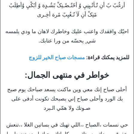
أرغُبً بً أنِ تٌـأتٌـيِنِيِ وٌ أحًتٌـضًـنِکْ بًشُـدٍة وٌ أبًکْيِ وٌأطِلَبً
مًنِکْ أنِ لَآ تٌـغُيِبً مًرة أخِـرى
احبّك وافقدك واعتب عليك وخاطرك لاهان ما ودي يلمسه
شي ٍ يحسّه من ورا عتابك.
للمزيد يمكنك قراءة:
مسجات صباح الخير للزوج
خواطر في منتهى الجمال:
أحلى صباح إنك معي وين ماكنت يسعد صباحك يوم صبح
بك الورد وأحلى صباح إني بصبحك تكونت أدفى على
صـوتك ولا همّي الـبرد
حي نسمات ،الصباح ،،اللي تهبك في بساتين الغلا ،،تنعش
خفوقي وردك وصوتك ،،،،وكلماتك وحبك اربعه تضبط بها