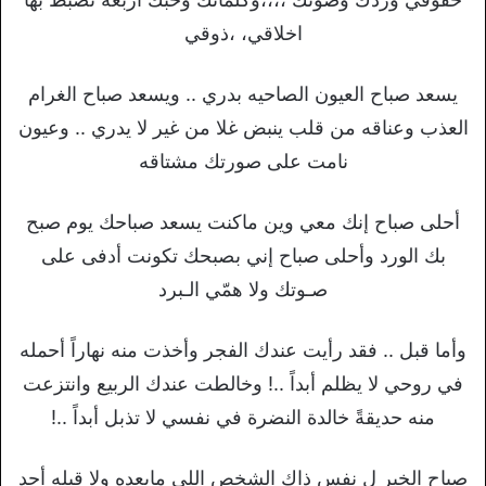
اخلاقي، ،ذوقي
يسعد صباح العيون الصاحيه بدري .. ويسعد صباح الغرام
العذب وعناقه من قلب ينبض غلا من غير لا يدري .. وعيون
نامت على صورتك مشتاقه
أحلى صباح إنك معي وين ماكنت يسعد صباحك يوم صبح
بك الورد وأحلى صباح إني بصبحك تكونت أدفى على
صـوتك ولا همّي الـبرد
وأما قبل .. فقد رأيت عندك الفجر وأخذت منه نهاراً أحمله
في روحي لا يظلم أبداً ..! وخالطت عندك الربيع وانتزعت
منه حديقةً خالدة النضرة في نفسي لا تذبل أبداً ..!
صباح الخير ل نفس ذاك الشخص اللي مابعده ولا قبله أحد