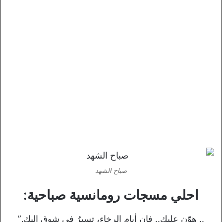
صباح الشهد
احلي مسجات رومانسية صباحية:
.. هوّن عليك.. فإن أيام الرخاء، تسيرُ في شوقٍ إليك.”