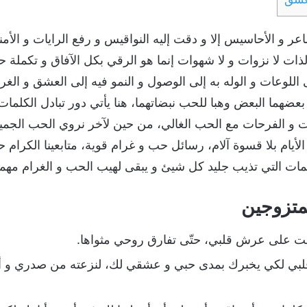
و الأحاسيس إلا و دقت إليه النواقيس و رفع الرايات و الأمنيات 
لذات لا نزوات و لا شهوات إنما هو الرقي بكل الآفاق و تكملة حل
رى اللوعات و الوله به إلى الوصول و النمو فيه إلى العشق و الغ
 بعضهما البعض وهبا للحب نبضاتهما، هنا يأتي دور تبادل الكلما
 و الفرحات مع الحب الغالي، من حين لآخر نروي الحب الجميل
لأيام بلا قسوة آلام، رسائل حب و غرام قوية، متابعينا الكرام
لمات التي تذيب جليد كل شيئ و يبقى لهيب الحب و الغرام مهما 
متزوجين
عت على عرش قلبي، حتّى تفارق روحي مثواها.
لبي لكي يخبرك بمدى حبي و عشقي لك، لنزعته من صدري و أه