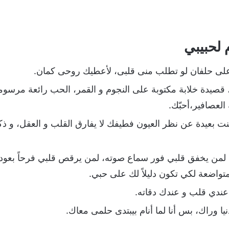
لحبيبي
ك على حلفان لو تطلب منى قلبى، لأعطيك روحى كمان.
 قصيدة خلابة مكتوبة على النجوم و القمر، الحب رائعة مرسو
لعصافير،أحبّك.
كنت بعيدة عن نظر العيون فطيفك لا يفارق القلب و العقل، و ذك
، لمن يخفق قلبي فور سماع صوته، لمن يرقص قلبي فرحاً بعود
متواضعة لكي تكون دليلاً لك على حبي.
ندي قلب و عندك دقاته.
يا وراك، بس أنا لما أنام بيبتدى حلمى معاك.