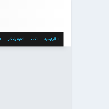
الرئيسية
نكت
ادعية واذكار
ت