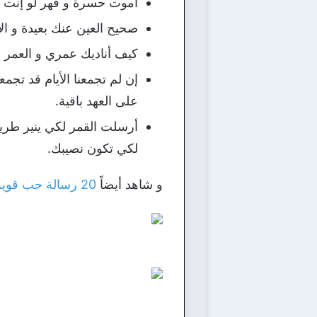
أموت حسرة و قهر لو إنت
صحيح العين عنك بعيدة و ال
كيف أناديك عمري و العمر فا
إن لم تجمعنا الأيام قد تجمع
على العهد باقية.
أرسلت القمر لكي ينير طر
لكي تكون نصيبك.
و شاهد أيضاً
20 رسالة حب قوية لحبيبتي وأروع مسجات رومانسية