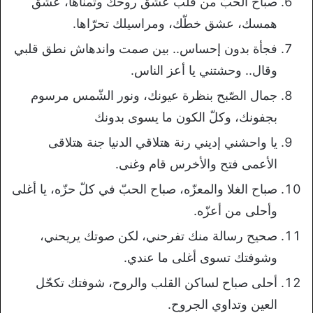
صباح الحبّ من قلب عشق روحك وتمنّاها، عشق
همسك، عشق خطّك، ومراسيلك تحرّاها.
فجأة بدون إحساس.. بين صمت واندهاش نطق قلبي
وقال.. وحشتني يا أعز الناس.
جمال الصّبح بنظرة عيونك، ونور الشّمس مرسوم
بجفونك، وكلّ الكون ما يسوى بدونك
يا واحشني إديني رنة هتلاقي الدنيا جنة هتلاقى
الأعمى فتح والأخرس قام وغنى.
صباح الغلا والمعزّه، صباح الحبّ في كلّ حزّه، يا أغلى
وأحلى من أعزّه.
صحيح رسالة منك تفرحني، لكن صوتك يريحني،
وشوفتك تسوى أغلى ما عندي.
أحلى صباح لساكن القلب والروح، شوفتك تكحّل
العين وتداوي الجروح.