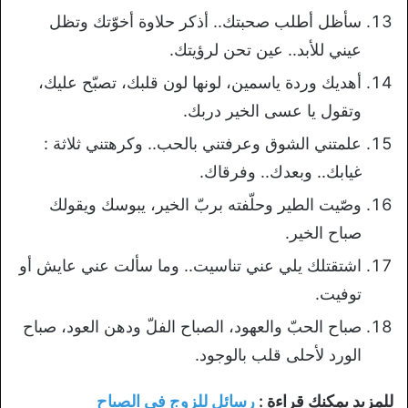
سأظل أطلب صحبتك.. أذكر حلاوة أخوّتك وتظل
عيني للأبد.. عين تحن لرؤيتك.
أهديك وردة ياسمين، لونها لون قلبك، تصبّح عليك،
وتقول يا عسى الخير دربك.
علمتني الشوق وعرفتني بالحب.. وكرهتني ثلاثة :
غيابك.. وبعدك.. وفرقاك.
وصّيت الطير وحلّفته بربّ الخير، يبوسك ويقولك
صباح الخير.
اشتقتلك يلي عني تناسيت.. وما سألت عني عايش أو
توفيت.
صباح الحبّ والعهود، الصباح الفلّ ودهن العود، صباح
الورد لأحلى قلب بالوجود.
للمزيد يمكنك قراءة :
رسائل للزوج في الصباح