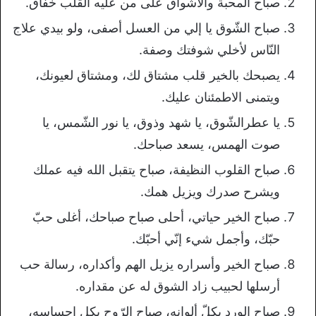
صباح المحبة والأشواق على من عليه القلب خفاق.
صباح الشّوق يا إلي من العسل أصفى، ولو بيدي علاج
النّاس لأخلي شوفتك وصفة.
يصبحك بالخير قلب مشتاق لك، ومشتاق لعيونك،
ويتمنى الاطمئنان عليك.
يا عطرالشّوق، يا شهد وذوق، يا نور الشّمس، يا
صوت الهمس، يسعد صباحك.
صباح القلوب النظيفة، صباح يتقبل الله فيه عملك
ويشرح صدرك ويزيل همك.
صباح الخير حياتي، أحلى صباح صباحك، أغلى حبّ
حبّك، وأجمل شيء إنّي أحبّك.
صباح الخير وأسراره يزيل الهم وأكداره، رسالة حب
أرسلها لحبيب زاد الشوق له عن مقداره.
صباح الورد بكلّ ألوانه، صباح الرّوح بكل إحساسه،