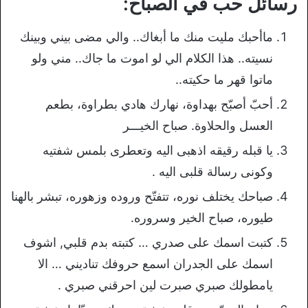
رسائل حب في الصباح:
ماأحبك مليت منك ما أبغاك.. والي مضى بيني وبينك
نسيته.. هذا الكلام الي لو اموت ما جاك.. مني ولو
ماتوا قهر ما حكيته..
أحبّ أصبّح بهداوة، نهارك هادي بطراوة، بطعم
العسل والحلاوة. صباح الخيـــر
يا قبله رقيقه اذهبى اليه وتعطرى بلمس شفتيه
وكونى رسالة قلبى اليه .
صباحك يختلف نوره، تتفتّح وروده وزهوره، تبشر بالهنا
طيوره، صباح الخير وسروره.
كتبت اسمك على صدري … كتبته بدم قلبي, اشوف
اسمك على الجدران اسمع حروفك تناديني … الا
يامطولك صبري صبرت لين احرقني صبري .