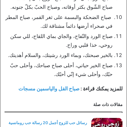
صباح الشّوق بكثر أوقاته، وصباح الحبّ بكلّ جنونه.
صباح الضحكة والبسمة على ثغر القمر، صباح المطر
في صحراء أرضها دائماً مشتاقة لك.
صباح الورد والتّفاح، والجاي بماي اللقاح، للي سكن
روحي، خذا قلبي وراح.
بالخير صبحتك، وبماء الورد رشيتك، والسلام أهديتك.
صباح الخير حياتي، أحلى صباح صباحك، وأحلى حبّ
حبّك، وأحلى شيء إنّي أحبّك.
للمزيد يمكنك قراءة :
صباح الفل والياسمين مسجات
مقالات ذات صلة
رسائل حب للزوج أجمل 20 رسالة حب رومانسية