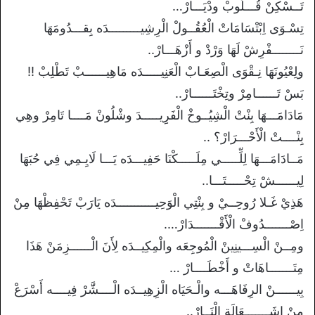
تَــسْكِنْ قُـــلٌوبْ ودْيَـــارْ…
تِسْـوَى اِبْتْسَامَاتْ الْعُقُــولْ الْرِشِيـــــــــدَه بِقـــدُومَهَا
نَــــــــفْرِشْ لَهَا وَرْدْ و أَزْهَـــارْ..
ولِعْيُونَهَا نِـقْوَى الْصِعَـابْ الْعَنِيـــــدَه مَاهِيــــــبْ تَطْلِبْ !!
بَسْ تَــــــامِرْ وتِخْتَــــــارْ..
مَادَامَـــهَا بِنْتْ الْشِيُــوخْ الْفَرِِيـــــدَ وشْلُونْ مَــــا تَامِرْ وهِي
بِنْــــتْ الْأَحْـــرَارْ؟ ..
مَــادَامَـــهَا لِلِّـــــي مِلَـــــكْنَا حَفِيـــدَه يَـــا لَايِـمِي فِي حُبَهَا
لِيــــــشْ تِحْـــــتَـــا..
هَذِيْ غَـلا رُوحِــيْ و بِنْتِي الْوَحِيـــــــــــدَه يَارَبْ تَحْفِظْهَا مِنْ
اِصْـــــــدُوفْ الْأَقْـــــــدَارْ….
ومِــنْ الْسِـــينِينْ الْمُوجِعَه والْمِكِيــدَه لِأَنَ الْــــــزِمَنْ هَذَا
مِتَـــــــاهَاتْ و أَخْطَــــارْ …
بِيــــــنْ الرِفَاهَـــه والْـحَيَاه الْزِهِيــدَه الْــــشََّرْ فِيــــه أَسْرَعْ
مِنْ إِشَـــــــعَالَة الْنَــارْ..