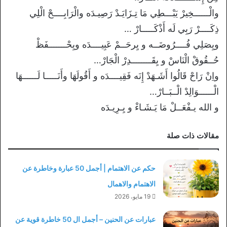
والْــــــخِيرْ يَبْـــطِي مَا تِـزَايَـدْ رَصِيـدَه والْرَابِــــحْ الْلِي
ذِكَــــرْ رَبِي لَه أَذْكَـــــارْ …
ويِصَلِي فُــــرُوضَــه و يِرحَــمْ عَبِيــــدَه ويِحْـــــــفَظْ
حُــقُوقْ الْنَاسْ و يِقَــــــــدِرْ الْجَارْ…
واِنْ رَاحْ قَالُوا أَشَـهَدْ إِنَه فَقِيــــدَه و أَقُولَهَا وأَنَـــــا لَــــــهَا
الْــــــوَالِدْ الْــبَــارْ…
و الله يـفْعَــلْ مَا يَـشَـاءْ و يِـرِيـدَه
مقالات ذات صلة
حكم عن الاهتمام | أجمل 50 عبارة وخاطرة عن
الاهتمام والاهمال
19 مايو، 2026
عبارات عن الحنين – أجمل ال 50 خاطرة قوية عن