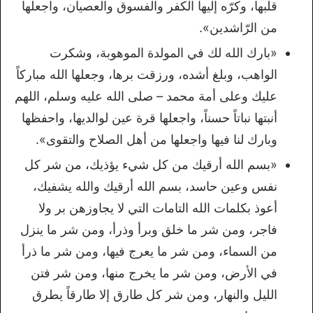
قلبها، وكرّه إليها الكفر والفسوق والعصيان، واجعلها
من الرّاشدين».
«بارك الله لك في المولدة الموهوبة، وشكرت
الواهب، وبلغ أشده، ورزقت برها، وجعلها الله مباركاً
عليك وعلى أمة محمد – صلى الله عليه وسلم، اللهم
أنبتها نباتاً حسناً، واجعلها قرة عين لوالديها، واحفظها
وبارك لنا فيها واجعلها من أهل الصلاح والتقوى».
«بسم الله أرقيك من كل شيء يؤذيك، من شر كل
نفس وعين حاسد، بسم الله أرقيك والله يشفيك،
أعوذ بكلمات الله التامات التي لا يجاوزهن بر ولا
فاجر، ومن شر ما خلق وبرأ وذرأ، ومن شر ما ينزل
من السماء، ومن شر ما يعرج فيها، ومن شر ما ذرأ
في الأرض، ومن شر ما يخرج منها، ومن شر فتن
الليل والنهار، ومن شر كل طارق إلا طارقاً يطرق