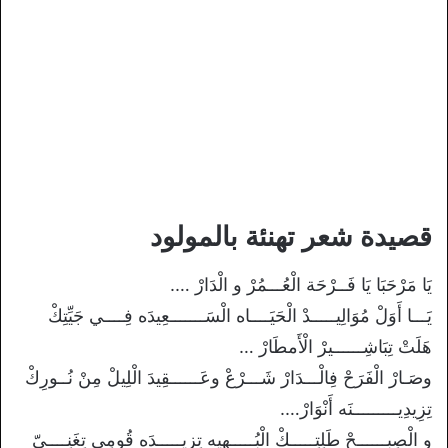
قصيدة شعر تهنئة بالمولود
يَا مَرْحَبَا يَا فَــرْحَة الْعُـــمُرْ و الْدَارْ ….
يَـــا أَوَلْ مُوَالِيـــــدْ الْحَيَــــاه الْسَـــــــعِيدَه فِــــي جَيِّتِكْ
هَلَتْ تِبَاشِــــــيرْ الْأَمطَارْ …
وصَـارْ الْفَرَحْ فِالْـــدَارْ شَـــرْعْ وعَــــــقِيدَ الْلِيلْ مِنْ نُــورِكْ
تِزِيدِيـــــــــنَه أَنْوَارْ….
و الْصِبــــــحْ طَلِتِـــــكْ الْبُـــــهِيه تِزِيـــــدَه قُومِي تِغَنِــــيّ