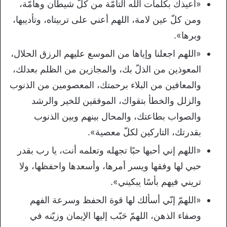
«أعيذك بكلمات الله التامّة من كلّ شيطان وهامّة،
ومن كلّ عين لامة، اللهم أعني على تربيتاه، وتأديبها،
وبرها».
«اللهم اجعلنا وإياها من الموسع عليهم الرزق الحلال،
المعوذين من الذلّ بك، والمجازين من الظلم بعدلك،
والمعافين من البلاء برحمتك، المعصومين من الذنوب
والزلل والخطأ بتقواك، الموفقين للخير والرشد
والصواب بطاعتك، والمحال بينهم وبين الذنوب
بقدرتك، التاركين لكلّ معصية».
«اللهم إني أحبها حبًا تجهله وتعلمه أنت، يا رب بقدر
حبي لها وفقها ويسر أمرها، وأسعدها واحفظها، ولا
تريني فيهم بأسًا يبكيني».
«اللهمّ إنّي أسألك لها قوة الحفظ وسرعة الفهم
وصفاء الذهن، اللهمّ حَبّب إليها الإيمان وزيّنه في