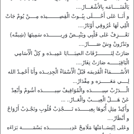
يَالْمَنَـــــامَه بِالأَشْعَـــارْ….
و أَنَــا عَلى أَحْـــــلَى بِيُــوتْ الْقِصِــــــــيدَه مِــــنْ يُومْ جَاتْ
الْلِي لَهَا عُرُوقِي أَوْتَارْ….
تَعْــــزِفْ عَلى قَلْبِي ويَنْبِــضْ وَرِيــــــــدَه سَمِيتَهَا {شِيمَّه}
وتَدْرُونْ وِشْ صَـــــارْ….
صَارَتْ لِتَـــــــــرْفَاتْ الصِبَــــايَا عَمِيــدَه و كِلْ الْأَسَامِي
الْبَاقِيَــــــه صَارَتْ تِغَارْ….
الأَسْــــــمَاءْ الْقَدِيمَه قَبْلْ الْأَسْمَاءْ الْجِدِيــدَه وأَنَا أَحْمِـدْ الله
لِــــي مَعَــــــزه و مِقْدَارْ…
الْــــدَرْبْ سِيـــــــدَه والْمُوَاقِيفْ سِيــــــــدَه أشُومْ وأَبْعِدْ
عَنْ هَــــلْ الْعِيــــبْ والْعَــارْ.. …
وأَكِيدْ مِثِلِ أُبُوهَا بِعِيــــــدَه تَـــــجْذِبْ قُلُوبِ وتَجْـذِبْ أَرْوَاحْ
و أَنْظَارْ….
وعَلى اِبْتِسَــامَتْهَا مَلَامِحْ عَدِيــــــــــــــدَه بَسْمَـــــــة بَرَاءَه