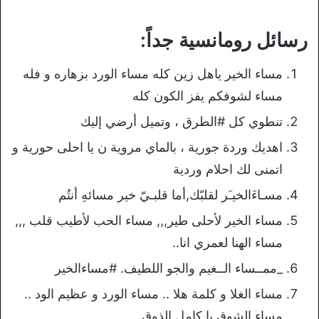
رسائل رومانسية جداً:
مساء الخير ياهل زين كله مساء الورد بزهاره و فله
مساء لشوفكم يفز الكون كله
تنطوي كل #الطرق ، وتميل أرضي إليك
اهديك وردة جورية ، بالماي مروية ن يا احلى حورية و
اتمنى لك احلام وردية
مسـاءَالخيـَر لقلبّك,أما قلبـيّ خير مسائهِ أنتُم
مساء الخير لأحلى طير,,, مساء الحب لأطيب قلب ,,,
مساء الهنا لعمري انا..
_ممــساء الــغيم والجو اللطيف. #مساءالخير
مساء الغلا و كلمة هلا .. مساء الورد و عظيم الود ..
مساء الشوق يا كامل الذوق