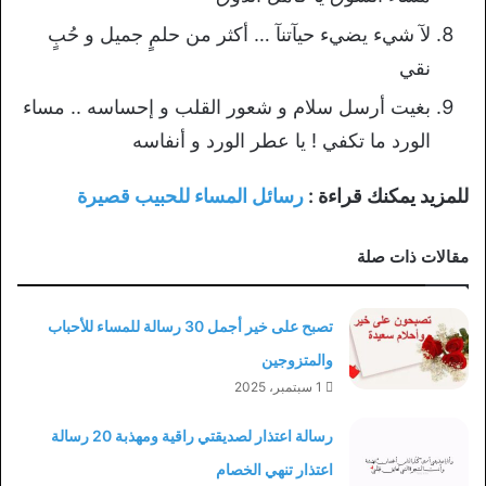
لآ شيء يضيء حيآتنآ … أكثر من حلمٍ جميل و حُبٍ
نقي
بغيت أرسل سلام و شعور القلب و إحساسه .. مساء
الورد ما تكفي ! يا عطر الورد و أنفاسه
للمزيد يمكنك قراءة :
رسائل المساء للحبيب قصيرة
مقالات ذات صلة
تصبح على خير أجمل 30 رسالة للمساء للأحباب
والمتزوجين
1 سبتمبر، 2025
رسالة اعتذار لصديقتي راقية ومهذبة 20 رسالة
اعتذار تنهي الخصام