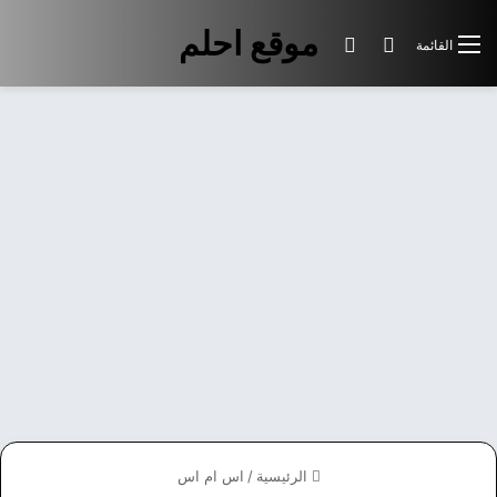
موقع احلم
بحث عن
الوضع المظلم
القائمة
الرئيسية
/
اس ام اس