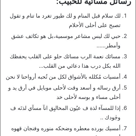
رسائل مسائية للحبيب:
لك سلام قبل المنام و لك طيور تغرد ما تنام و تقول
تصبح على أحلى الأحلام
حبي لك ليس مشاعر موسمية،بل هو تكاثف عشق
وأمطر……
مسائك نعمة الرب مسائك حلو على القلب يحفظك
الله بكل درب هذا دعائي من القلب…
أمسيات مُكلله بالأشواق لكل من تُحبه أرواحنا لا نحن
أرق رساله و أسعد وقت لأحلى موبايل في أرق يد و
أحلى مساء و بوسه لأحلى خد
إذا للمسآء لذة ف عيُون المخاليِق انآ مسآي لذتَه ف
وجٰودك ..
أمسيك بورده معطره وضحكه منوره وفنجان قهوه