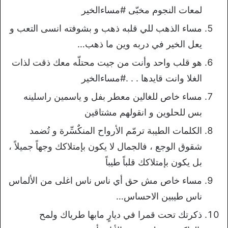
لمعات النجوم مخبّى #مساءالخير
مساء الذهب للي قلبه ذهب و بشوفته انسى التعب و
يعل الخير في دربه وين ما ذهب…
هو قلب واحد وأنت من جيت محتلّه معك ذقت لذات
الغلا وانت قايدها . . .#مساءالخير
مساء خاص للغالين معطر بفل و ياسمين راسلينه
بس للحلوين و انقولهم مشتاقين
الكلمات الطيبة ترمّم الأرواح المنكٌسِّرة و تُضمد
شقوق الوجع ، فالجمال لا يكون بإمتلاكك وجهاً جميلاً ،
بل يكون بإمتلاكك قلباً طيباً
مساء خاص مش حق أي ناس ناس اغلى من الألماس
ناس طيبين الاحساس…
ذكرتك تحت قمرا في ديارٍ مابها طرياك ولمح