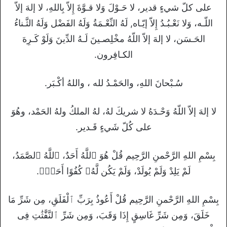
على كلّ شيءٍ قدير، لا حَـوْلَ وَلا قـوَّةَ إِلاّ بِاللهِ، لا إلهَ إلاّ
اللّـه، وَلا نَعْـبُـدُ إِلاّ إيّـاه, لَهُ النِّعْـمَةُ وَلَهُ الفَضْل وَلَهُ الثَّـناءُ
الحَـسَن، لا إلهَ إلاّ اللّهُ مخْلِصـينَ لَـهُ الدِّينَ وَلَوْ كَـرِهَ
الكـافِرون.
سُـبْحانَ اللهِ، والحَمْـدُ لله ، واللهُ أكْـبَر.
لا إلهَ إلاّ اللّهُ وَحْـدَهُ لا شريكَ لهُ، لهُ الملكُ ولهُ الحَمْد، وهُوَ
على كُلّ شَيءٍ قَـدير.
بِسْمِ اللهِ الرَّحْمنِ الرَّحِيم قُلْ هُوَ ٱللَّهُ أَحَدٌ، ٱللَّهُ ٱلصَّمَدُ،
لَمْ يَلِدْ وَلَمْ يُولَدْ، وَلَمْ يَكُن لَّهُۥ كُفُوًا أَحَدٌۢ.
بِسْمِ اللهِ الرَّحْمنِ الرَّحِيم قُلْ أَعُوذُ بِرَبِّ ٱلْفَلَقِ، مِن شَرِّ مَا
خَلَقَ، وَمِن شَرِّ غَاسِقٍ إِذَا وَقَبَ، وَمِن شَرِّ ٱلنَّفَّٰثَٰتِ فِى