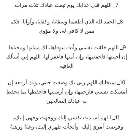
7_ اللهم قني عذابك يوم تبعث عبادك ثلاث مرات
8_ الحمد لله الذي أطعمنا وسقانا، وكفانا، وآوانا، فكم
ممن لا كافي له، ولا مؤوي
9_ اللهم خلقت نفسي وأنت تتوفاها، لك مماتها ومحياها،
إن أحييتها فاحفظها، وإن أمتها فاغفر لها، اللهم إني أسألك
العافية
10_ سبحانك اللهم ربي بك وضعت جنبي، وبك أرفعه إن
أمسكت نفسي فارحمها، وإن أرسلتها فاحفظها بما تحفظ
به عبادك الصالحين
11_ اللهم أسلمت نفسي إليك ووجهت وجهي إليك،
وفوضت أمري إليك، وألجأت ظهري إليك، رغبةً ورهبةً