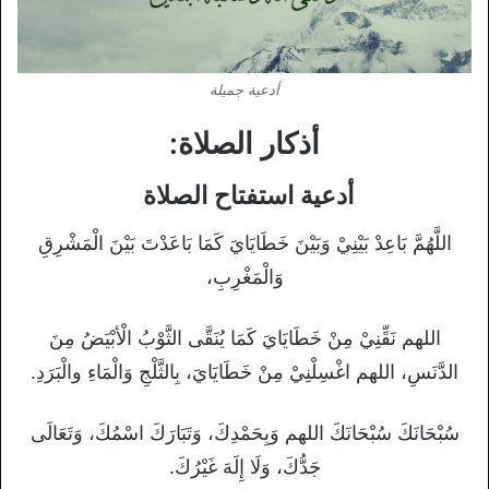
أدعية جميلة
أذكار الصلاة:
أدعية استفتاح الصلاة
اللَّهُمَّ بَاعِدْ بَيْنِيْ وَبَيْنَ خَطَايَايَ كَمَا بَاعَدْتَ بَيْنَ الْمَشْرِقِ
وَالْمَغْرِبِ،
اللهم نَقِّنِيْ مِنْ خَطَايَايَ كَمَا يُنَقَّى الثَّوْبُ الْأبْيَضُ مِنَ
الدَّنَسِ، اللهم اغْسِلْنِيْ مِنْ خَطَايَايَ، بِالثَّلْجِ وَالْمَاءِ والْبَرَدِ.
سُبْحَانَكَ سُبْحَانَكَ اللهم وَبِحَمْدِكَ، وَتَبَارَكَ اسْمُكَ، وَتَعَالَى
جَدُّكَ، وَلَا إِلَهَ غَيْرُكَ.