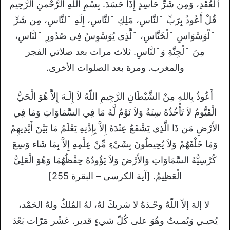
ٱلْعُقَدِ، وَمِن شَرِّ حَاسِدٍ إِذَا حَسَدَ. بِسْمِ اللهِ الرَّحْمنِ الرَّحِيم
قُلْ أَعُوذُ بِرَبِّ ٱلنَّاسِ، مَلِكِ ٱلنَّاسِ، إِلَٰهِ ٱلنَّاسِ، مِن شَرِّ
ٱلْوَسْوَاسِ ٱلْخَنَّاسِ، ٱلَّذِى يُوَسْوِسُ فِى صُدُورِ ٱلنَّاسِ،
مِنَ ٱلْجِنَّةِ وَٱلنَّاسِ. ثلاث مرات بعد صلاتي الفجر
والمغرب. ومرة بعد الصلوات الأخرى.
أَعُوذُ بِاللهِ مِنْ الشَّيْطَانِ الرَّجِيمِ اللّهُ لاَ إِلَـهَ إِلاَّ هُوَ الْحَيُّ
الْقَيُّومُ لاَ تَأْخُذُهُ سِنَةٌ وَلاَ نَوْمٌ لَّهُ مَا فِي السَّمَاوَاتِ وَمَا فِي
الأَرْضِ مَن ذَا الَّذِي يَشْفَعُ عِنْدَهُ إِلاَّ بِإِذْنِهِ يَعْلَمُ مَا بَيْنَ أَيْدِيهِمْ
وَمَا خَلْفَهُمْ وَلاَ يُحِيطُونَ بِشَيْءٍ مِّنْ عِلْمِهِ إِلاَّ بِمَا شَاء وَسِعَ
كُرْسِيُّهُ السَّمَاوَاتِ وَالأَرْضَ وَلاَ يَؤُودُهُ حِفْظُهُمَا وَهُوَ الْعَلِيُّ
الْعَظِيمُ. [آية الكرسى – البقرة 255]
لا إلهَ إلاّ اللّهُ وحْـدَهُ لا شريكَ لهُ، لهُ المُلكُ ولهُ الحَمْد،
يُحيـي وَيُمـيتُ وهُوَ على كُلّ شيءٍ قدير. عَشْر مَرّات بَعْدَ