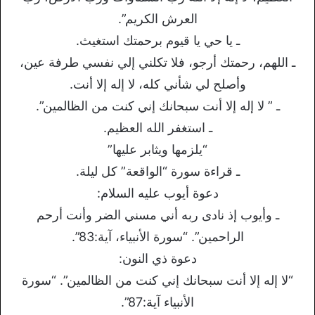
العرش الكريم”.
ـ يا حي يا قيوم برحمتك استغيث.
ـ اللهم، رحمتك أرجو، فلا تكلني إلي نفسي طرفة عين،
وأصلح لي شأني كله، لا إله إلا أنت.
ـ ” لا إله إلا أنت سبحانك إني كنت من الظالمين”.
ـ استغفر الله العظيم.
“يلزمها ويثابر عليها”
ـ قراءة سورة “الواقعة” كل ليلة.
دعوة أيوب عليه السلام:
ـ وأيوب إذ نادى ربه أني مسني الضر وأنت أرحم
الراحمين”. “سورة الأنبياء، آية:83”.
دعوة ذي النون:
“لا إله إلا أنت سبحانك إني كنت من الظالمين”. “سورة
الأنبياء آية:87”.