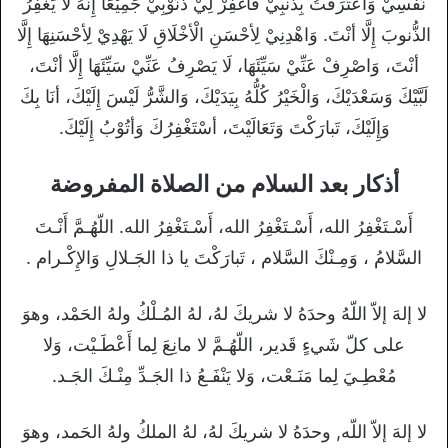
نَفْسِيْ وَاعْتَرَفْتُ بِذَنْبِيْ فَاغْفِرْ لِيْ ذُنُوْبِيْ جَمِيْعًا إِنَّهُ لَا يَغْفِرُ
الذُّنوبَ إِلَّا أنْتَ. وَاهْدِنِيْ لِأحْسَنِ الْأخْلَاقِ لَا يَهْدِيْ لِأحْسَنِهَا إِلَّا
أنْتَ، وَاصْرِفْ عَنِّيْ سَيِّئَهَا، لَا يَصْرِفُ عَنِّيْ سَيِّئَهَا إِلَّا أنْتَ،
لَبَّيْكَ وَسَعْدَيْكَ، وَالْخَيْرُ كُلُّهُ بِيَدَيْكَ، وَالشَّرُّ لَيْسَ إِلَيْكَ، أنَا بِكَ
وَإِلَيْكَ، تَبارَكْتَ وَتَعَالَيْتَ، أسْتَغْفِرُكَ وَأتُوْبُ إِلَيْكَ.
أذكار بعد السلام من الصلاة المفروضة
أَسْـتَغْفِرُ الله، أَسْـتَغْفِرُ الله، أَسْـتَغْفِرُ الله. اللّهُـمَّ أَنْـتَ
السَّلامُ ، وَمِـنْكَ السَّلام ، تَبارَكْتَ يا ذا الجَـلالِ وَالإِكْـرام .
لا إلهَ إلاّ اللّهُ وحدَهُ لا شريكَ لهُ، لهُ المُـلْكُ ولهُ الحَمْد، وهوَ
على كلّ شَيءٍ قَدير، اللّهُـمَّ لا مانِعَ لِما أَعْطَـيْت، وَلا
مُعْطِـيَ لِما مَنَـعْت، وَلا يَنْفَـعُ ذا الجَـدِّ مِنْـكَ الجَـد.
لا إلهَ إلاّ اللّه, وحدَهُ لا شريكَ لهُ، لهُ الملكُ ولهُ الحَمد، وهوَ