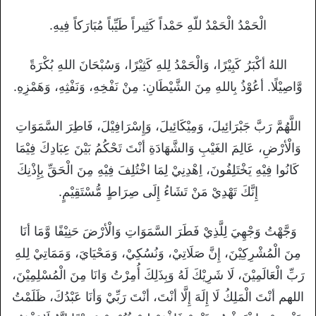
الْحَمْدُ الْحَمْدُ للّهِ حَمْداً كَثِيراً طَيِّباً مُبَارَكاً فِيهِ.
اللهُ أكْبَرُ كَبِيْرًا، وَالْحَمْدُ لِلهِ كَثِيْرًا، وَسُبْحَانَ اللهِ بُكْرَةً
وَّاصِيْلًا. أعُوْذُ بِاللهِ مِنَ الشَّيْطَانِ: مِنْ نَفْخِهِ، وَنَفْثِهِ، وَهَمْزِهِ.
اللَّهُمَّ رَبَّ جَبْرَائِيلَ، وَمِيْكَائِيلَ، وَإِسْرَافِيْلَ، فَاطِرَ السَّمَوَاتِ
وَالْأرْضِ، عَالِمَ الغَيْبِ وَالشَّهَادَةِ أنْتَ تَحْكُمُ بَيْنَ عِبَادِكَ فِيْمَا
كَانُوا فِيْهِ يَخْتَلِفُونَ، اِهْدِنِيْ لِمَا اخْتُلِفَ فِيْهِ مِنَ الْحَقِّ بِإِذْنِكَ
إِنَّكَ تَهْدِيْ مَنْ تَشَاءُ إِلَى صِرَاطٍ مُّسْتَقِيْمٍ.
وَجَّهْتُ وَجْهِيَ لِلَّذِيْ فَطَرَ السَّمَوَاتِ وَالْأرْضَ حَنِيْفًا وَّمَا أنَا
مِنَ الْمُشْرِكِيْنَ، إِنَّ صَلَاتِيْ، وَنُسُكِيْ، وَمَحْيَايَ، وَمَمَاتِيْ لِلهِ
رَبِّ الْعَالَمِيْنَ، لَا شَرِيْكَ لَهُ وَبِذَلِكَ أُمِرْتُ وَانَا مِنَ الْمُسْلِمِيْنَ،
اللهم أنْتَ الْمَلِكُ لَا إِلَهَ إِلَّا أنْتَ، أنْتَ رَبِّيْ وَأنَا عَبْدُكَ، ظَلَمْتُ