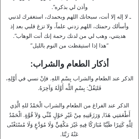
وأذن لي بذكره”.
ـ لا إله إلا أنت، سبحانك اللهم وبحمدك، استغفرك لذنبي
وأسألك رحمتك، اللهم زدني علماً، ولا تزغ قلبي بعد إذ
هديتني، وهب لي من لدنك رحمة إنك أنت الوهاب”.
“هذا إذا استيقظت من النوم بالليل”
أذكار الطعام والشراب:
الذكر عند الطعام والشراب بِسْمِ اللهِ. فإنْ نسي في أَوَّلِهِ،
فَليَقُلْ: بِسْمِ اللَّه أَوَّلَهُ وَآخِرَهُ.
الذكر عند الفراغ من الطعام والشراب الْحَمْدُ للهِ الَّذِي
أَطْعَمَنِي هَذَا, وَرَزَقَنِيهِ مِنْ غَيْرِ حَوْلٍ مِّنِّي وَلاَ قُوَّةٍ. الْحَمْدُ
لِلَّهِ كَثِيرًا طَيِّبًا مُبَارَكًا فِيهِ غَيْرَ مَكْفِيٍّ وَلَا مُوَدَّعٍ وَلَا مُسْتَغْنًى
عَنْهُ رَبَّنَا.