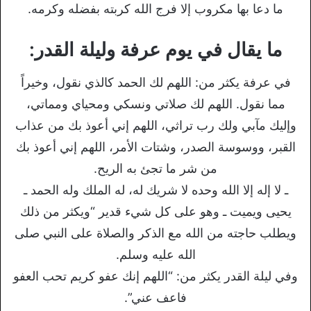
ما دعا بها مكروب إلا فرج الله كربته بفضله وكرمه.
ما يقال في يوم عرفة وليلة القدر:
في عرفة يكثر من: اللهم لك الحمد كالذي نقول، وخيراً
مما نقول. اللهم لك صلاتي ونسكي ومحياي ومماتي،
وإليك مآبي ولك رب تراثي، اللهم إني أعوذ بك من عذاب
القبر، ووسوسة الصدر، وشتات الأمر، اللهم إني أعوذ بك
من شر ما تجئ به الريح.
ـ لا إله إلا الله وحده لا شريك له، له الملك وله الحمد ـ
يحيى ويميت ـ وهو على كل شيء قدير “ويكثر من ذلك
ويطلب حاجته من الله مع الذكر والصلاة على النبي صلى
الله عليه وسلم.
وفي ليلة القدر يكثر من: “اللهم إنك عفو كريم تحب العفو
فاعف عني”.