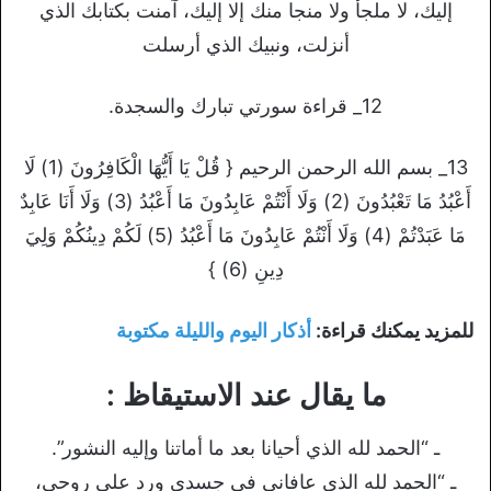
إليك، لا ملجأ ولا منجا منك إلا إليك، آمنت بكتابك الذي
أنزلت، ونبيك الذي أرسلت
12_ قراءة سورتي تبارك والسجدة.
13_ بسم الله الرحمن الرحيم { قُلْ يَا أَيُّهَا الْكَافِرُونَ (1) لَا
أَعْبُدُ مَا تَعْبُدُونَ (2) وَلَا أَنْتُمْ عَابِدُونَ مَا أَعْبُدُ (3) وَلَا أَنَا عَابِدٌ
مَا عَبَدْتُمْ (4) وَلَا أَنْتُمْ عَابِدُونَ مَا أَعْبُدُ (5) لَكُمْ دِينُكُمْ وَلِيَ
دِينِ (6) }
للمزيد يمكنك قراءة:
أذكار اليوم والليلة مكتوبة
ما يقال عند الاستيقاظ :
ـ “الحمد لله الذي أحيانا بعد ما أماتنا وإليه النشور”.
ـ “الحمد لله الذي عافاني في جسدي ورد علي روحي،