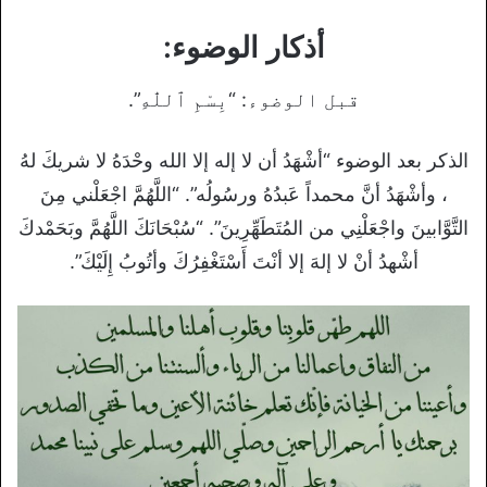
أذكار الوضوء:
قبل الوضوء: “بِسْمِ ٱللّٰهِ”.
الذكر بعد الوضوء “أشْهَدُ أن لا إله إلا الله وحْدَهُ لا شريكَ لهُ
، وأشْهَدُ أنَّ محمداً عَبدُهُ ورسُولُه”. “اللَّهُمَّ اجْعَلْني مِنَ
التَّوَّابينَ واجْعَلْنِي من المُتَطَهِّرِينَ”. “سُبْحَانَكَ اللَّهُمَّ وبَحَمْدكَ
أشْهدُ أنْ لا إلهَ إلا أنْتَ أَسْتَغْفِرُكَ وأتُوبُ إِلَيْكَ”.