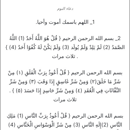
دعاء النوم
1_ اللهم باسمك أموت وأحيا.
2_ بسم الله الرحمن الرحيم { قُلْ هُوَ اللَّهُ أَحَدٌ (1) اللَّهُ
الصَّمَدُ (2) لَمْ يَلِدْ وَلَمْ يُولَد (3) وَلَمْ يَكُنْ لَهُ كُفُوًا أَحَدٌ (4) }
. ثلاث مرات
بسم الله الرحمن الرحيم { قُلْ أَعُوذُ بِرَبِّ الْفَلَقِ (١) مِنْ
شَرِّ مَا خَلَقَ(٢) وَمِنْ شَرِّ غَاسِقٍ إِذَا وَقَبَ (٣) وَمِنْ شَرِّ
النَّفَّاثَاتِ فِي الْعُقَدِ (٤) وَمِنْ شَرِّ حَاسِدٍ إِذَا حَسَدَ (٥) } .
ثلاث مرات
بسم الله الرحمن الرحيم { قُلْ أَعُوذُ بِرَبِّ النَّاسِ (1) مَلِكِ
النَّاسِ (2)إِلَهِ النَّاسِ (3) مِنْ شَرِّ الْوَسْوَاسِ الْخَنَّاسِ (4)