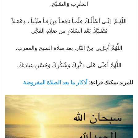
المَغْرِب وَالصّـبْح.
اللّهُـمَّ إِنِّـي أَسْأَلُـكَ عِلْمـاً نافِعـاً وَرِزْقـاً طَيِّـباً ، وَعَمَـلاً
مُتَقَـبَّلاً. بَعْد السّلامِ من صَلاةِ الفَجْر.
اللَّهُمَّ أَجِرْنِي مِنْ النَّار. بعد صلاة الصبح والمغرب.
اللَّهُمَّ أَعِنِّي عَلَى ذِكْرِكَ وَشُكْرِكَ وَحُسْنِ عِبَادَتِكَ.
للمزيد يمكنك قراءة:
أذكار ما بعد الصلاة المفروضة