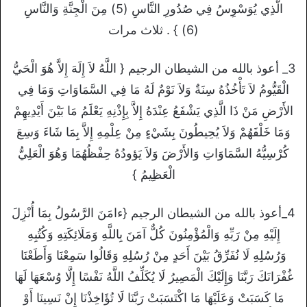
الَّذِي يُوَسْوِسُ فِي صُدُورِ النَّاسِ (5) مِنَ الْجِنَّةِ وَالنَّاسِ
(6) } . ثلاث مرات
3_ أعوذ بالله من الشيطان الرجيم { اللَّهُ لاَ إِلَهَ إِلاَّ هُوَ الْحَيُّ
الْقَيُّومُ لاَ تَأْخُذُهُ سِنَةٌ وَلاَ نَوْمٌ لَهُ مَا فِي السَّمَاوَاتِ وَمَا فِي
الأَرْضِ مَنْ ذَا الَّذِي يَشْفَعُ عِنْدَهُ إِلاَّ بِإِذْنِهِ يَعْلَمُ مَا بَيْنَ أَيْدِيهِمْ
وَمَا خَلْفَهُمْ وَلاَ يُحِيطُونَ بِشَيْءٍ مِنْ عِلْمِهِ إِلاَّ بِمَا شَاءَ وَسِعَ
كُرْسِيُّهُ السَّمَاوَاتِ وَالأَرْضَ وَلاَ يَؤودُهُ حِفْظُهُمَا وَهُوَ الْعَلِيُّ
الْعَظِيمُ }
4_أعوذ بالله من الشيطان الرجيم {ءامَنَ الرَّسُولُ بِمَا أُنْزِلَ
إِلَيْهِ مِنْ رَبِّهِ وَالْمُؤْمِنُونَ كُلٌّ آمَنَ بِاللَّهِ وَمَلَائِكَتِهِ وَكُتُبِهِ
وَرُسُلِهِ لَا نُفَرِّقُ بَيْنَ أَحَدٍ مِنْ رُسُلِهِ وَقَالُوا سَمِعْنَا وَأَطَعْنَا
غُفْرَانَكَ رَبَّنَا وَإِلَيْكَ الْمَصِيرُ لَا يُكَلِّفُ اللَّهُ نَفْسًا إِلَّا وُسْعَهَا لَهَا
مَا كَسَبَتْ وَعَلَيْهَا مَا اكْتَسَبَتْ رَبَّنَا لَا تُؤَاخِذْنَا إِنْ نَسِينَا أَوْ