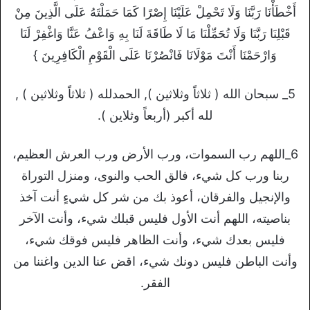
أَخْطَأْنَا رَبَّنَا وَلَا تَحْمِلْ عَلَيْنَا إِصْرًا كَمَا حَمَلْتَهُ عَلَى الَّذِينَ مِنْ
قَبْلِنَا رَبَّنَا وَلَا تُحَمِّلْنَا مَا لَا طَاقَةَ لَنَا بِهِ وَاعْفُ عَنَّا وَاغْفِرْ لَنَا
وَارْحَمْنَا أَنْتَ مَوْلَانَا فَانْصُرْنَا عَلَى الْقَوْمِ الْكَافِرِينَ }
5_ سبحان الله ( ثلاثاً وثلاثين ), الحمدلله ( ثلاثاً وثلاثين ) ,
لله أكبر (أربعاً وثلاين ).
6_اللهم رب السموات، ورب الأرض ورب العرش العظيم،
ربنا ورب كل شيء، فالق الحب والنوى، ومنزل التوراة
والإنجيل والفرقان، أعوذ بك من شر كل شيءٍ أنت آخذ
بناصيته، اللهم أنت الأول فليس قبلك شيء، وأنت الآخر
فليس بعدك شيء، وأنت الظاهر فليس فوقك شيء،
وأنت الباطن فليس دونك شيء، اقض عنا الدين واغننا من
الفقر.