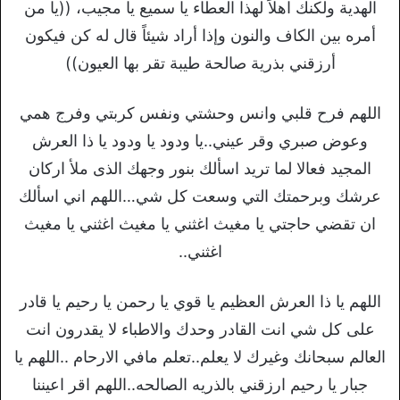
الهدية ولكنك اهلاً لهذا ‏العطاء يا سميع يا مجيب، ((يا من
أمره بين الكاف والنون وإذا أراد شيئاً قال له كن فيكون
أرزقني بذرية ‏صالحة طيبة تقر بها العيون))
اللهم فرح قلبي وانس وحشتي ونفس كربتي وفرج همي
وعوض صبري وقر عيني..يا ودود يا ودود يا ذا العرش
المجيد فعالا لما تريد اسألك بنور وجهك الذى ملأ اركان
عرشك وبرحمتك التي وسعت كل شي…اللهم اني اسألك
ان تقضي حاجتي يا مغيث اغثني يا مغيث اغثني يا مغيث
اغثني..
اللهم يا ذا العرش العظيم يا قوي يا رحمن يا رحيم يا قادر
على كل شي انت القادر وحدك والاطباء لا يقدرون انت
العالم سبحانك وغيرك لا يعلم..تعلم مافي الارحام ..اللهم يا
جبار يا رحيم ارزقني بالذريه الصالحه..اللهم اقر اعيننا