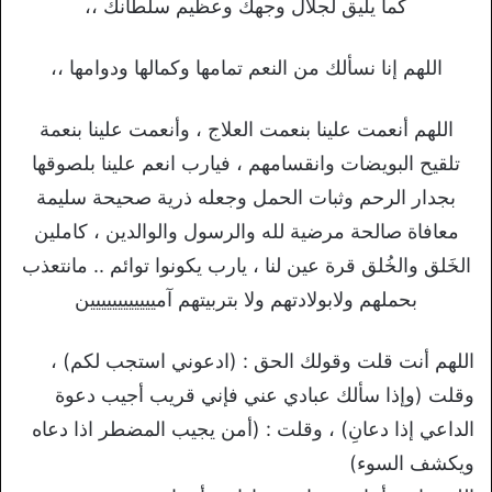
كما يليق لجلال وجهك وعظيم سلطانك ،،
اللهم إنا نسألك من النعم تمامها وكمالها ودوامها ،،
اللهم أنعمت علينا بنعمت العلاج ، وأنعمت علينا بنعمة
تلقيح البويضات وانقسامهم ، فيارب انعم علينا بلصوقها
بجدار الرحم وثبات الحمل وجعله ذرية صحيحة سليمة
معافاة صالحة مرضية لله والرسول والوالدين ، كاملين
الخَلق والخُلق قرة عين لنا ، يارب يكونوا توائم .. مانتعذب
بحملهم ولابولادتهم ولا بتربيتهم آميييييييييييين
اللهم أنت قلت وقولك الحق : (ادعوني استجب لكم) ،
وقلت (وإذا سألك عبادي عني فإني قريب أجيب دعوة
الداعي إذا دعانِ) ، وقلت : (أمن يجيب المضطر اذا دعاه
ويكشف السوء)