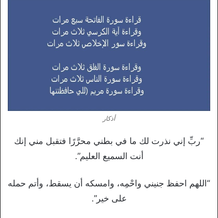
أذكار
“ربِّ إني نذرت لك ما في بطني محرَّرًا فتقبل مني إنك
أنت السميع العليم”.
“اللهم احفظ جنيني واحْمِه، وامسكه أن يسقط، وأتم حمله
على خير”.