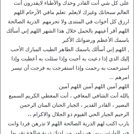
على كل شي أنت القادر وحدك والأطباء لايقدرون أنت
العالم سبحانك وغيرك لايعلم تعلم مافي الأرحام اللهم
ارزق كل أخوات في المنتدى ولا تحرمهم الذرية الصالحة
اللهم أقر أعينهم بالحمل خلال هذا الشهر اللهم إني أسألك
باسمك الأعظم ورضوانك الأكبر
, اللهم إني أسألك باسمك الطاهر الطيب المبارك الأحب
إليك الذي إذا دعيت به أجبت وإذا سئلت به أعطيت وإذا
استرحمت به رحمت وإذا استفرجت به فرجت أن تيسر
امرهم …
اللهم آمين اللهم آمين اللهم آمين
يالله أنت الشافي المعافي ، أنت المعطي الكريم السميع
البصير ، القادر القدير ، الجبار الحنان المنان الرحمن
الرحيم الجبار الحي القيوم ذو الجلال والاكرام ،،
يارب اكتب لهم الذرية الصالحة اللهم لا تذرهن فردا وانت
خير الوارثين ربي هب لهن من لدنك ذرية صالحة تقر بها