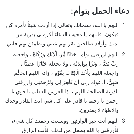
دعاء الحمل بتوأم:
اللهم يا الله، سبحانك وتعالى إذا أردت شيئاً تأمره كن
فيكون، فاللهم يا مجيب الدعاء أكرمني بذرية من
لدنك وأولاد صالحين تقر بهم عيني ويطمئن بهم قلبي.
اللهم ارزقني توأما حَنَانًا مِّن لَّدُنّك وَزَكَاةً ، وَاجعله
ربِّ تَقيًّا ، وَبَرًّا بِوَالِدَيْهِ ، وَلا تجعله جَبَّارًا عَصِيًّا ،
واجعله اللهم يأخُذ الْكِتَابَ بِقُوَّةٍ ، وَآته اللهم الحكْم
صَبِيًّ. أدعوك ربي أن تَغْفِرَ لِي وتَرْحَمَنِي وارزقنى
الذرية الصالحة اللهم يا ذا العرش العظيم يا قوي يا
رحمن يا رحيم يا قادر على كل شي انت القادر وحدك
والاطباء لا يقدرون.
اللهم أنت خير الوارثين ووسعت رحمتك كل شيء،
فأرزقني يا الله بطفل من لدنك، فأنت الرازق