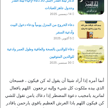
اذكار ليلة القدر أجمل 30 دعاء لإحياء ليلة القدر
وجدول جاهز للعبادات
14 ديسمبر، 2025
دعاء الخروج من المنزل يومياً ودعاء دخول البيت
وأدعية السفر
5 أكتوبر، 2025
دعاء للوالدين بالصحة والعافية وطول العمر وادعية
للوالدين المتوفيين
30 سبتمبر، 2025
أنما أمره إذا أراد شيئا أن يقول له كن فيكون ، فسبحان
الذي بيده ملكوت كل شيء وإليه ترجعون اللهم يافعال
لماتريد يامجيب دعوة المضطر إذا دعاك يامن تقول للشي
كن فيكون اللهم ياذا العرش العظيم ياقوي يارحمن ياقادر