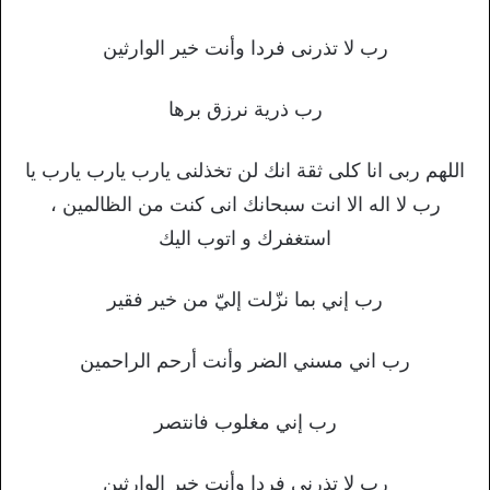
رب لا تذرنى فردا وأنت خير الوارثين
رب ذرية نرزق برها
اللهم ربى انا كلى ثقة انك لن تخذلنى يارب يارب يارب يا
رب لا اله الا انت سبحانك انى كنت من الظالمين ،
استغفرك و اتوب اليك
رب إني بما نزّلت إليّ من خير فقير
رب اني مسني الضر وأنت أرحم الراحمين
رب إني مغلوب فانتصر
رب لا تذرني فردا وأنت خير الوارثين