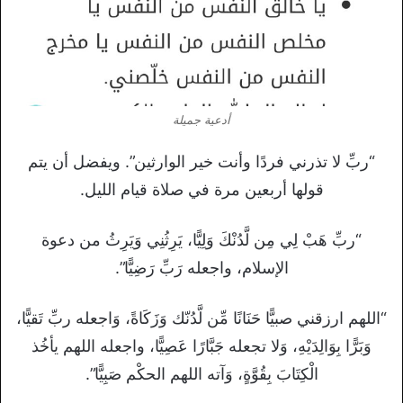
أدعية جميلة
“ربِّ لا تذرني فردًا وأنت خير الوارثين”. ويفضل أن يتم
قولها أربعين مرة في صلاة قيام الليل.
“ربِّ هَبْ لِي مِن لَّدُنْكَ وَلِيًّا، يَرِثُنِي وَيَرِثُ من دعوة
الإسلام، واجعله رَبِّ رَضِيًّا”.
“اللهم ارزقني صبيًّا حَنَانًا مِّن لَّدُنّك وَزَكَاةً، وَاجعله ربِّ تَقيًّا،
وَبَرًّا بِوَالِدَيْهِ، وَلا تجعله جَبَّارًا عَصِيًّا، واجعله اللهم يأخُذ
الْكِتَابَ بِقُوَّةٍ، وَآته اللهم الحكْم صَبِيًّا”.