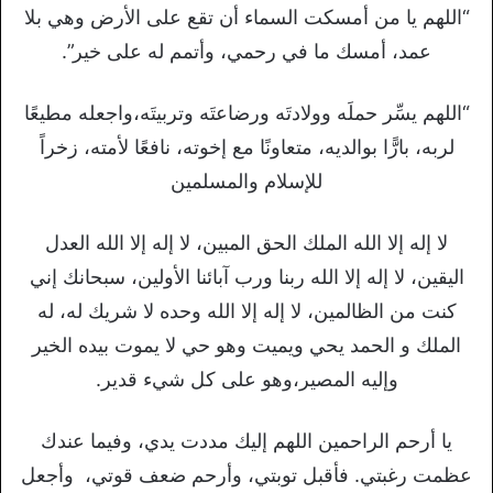
“اللهم يا من أمسكت السماء أن تقع على الأرض وهي بلا
عمد، أمسك ما في رحمي، وأتمم له على خير”.
“اللهم يسِّر حملَه وولادتَه ورضاعتَه وتربيتَه،واجعله مطيعًا
لربه، بارًّا بوالديه، متعاونًا مع إخوته، نافعًا لأمته، زخراً
للإسلام والمسلمين
لا إله إلا الله الملك الحق المبين، لا إله إلا الله العدل
اليقين، لا إله إلا الله ربنا ورب آبائنا الأولين، سبحانك إني
كنت من الظالمين، لا إله إلا الله وحده لا شريك له، له
الملك و الحمد يحي ويميت وهو حي لا يموت بيده الخير
وإليه المصير،وهو على كل شيء قدير.
يا أرحم الراحمين اللهم إليك مددت يدي، وفيما عندك
عظمت رغبتي. فأقبل توبتي، وأرحم ضعف قوتي، وأجعل