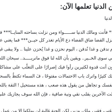
لدنيا تعلمها الآن:
نيا
* فأنت ومالك الدنيا ســــــواء ومن نزلت بساحته المنايــا*** 
نزل القضا ضاق الفضاء دع الأيام تغدر كل حيــن*** فما يغني عن
وم ندفن و غدا نُدفن ، اليوم نحزن و غدا يُحزن علينا .. ولا يبقى 
ي سوى الخــير.. ويقين بأن الله لنا فوق مانريـــــد.. سبحان الل
 أنت قدوة لكثيرين رأوا فيك إصرارًا على التغلّب على مشاكل ا
كثيرًا واترك باب الاحتمالات مفتوحًا ، فَ السماء تكتظُ بالسحاب 
م بنفسك و تجاهل من يقول هذه صعب ، هذه مستحيل ! الثقة بالله
املت الآخرين بقلب نقي ونية صافية ، فإن الله سوف يجازيك ع
 غني، فقير، ملك، وزير، لكن الجنة غالية لن يملكها الا من عمل 