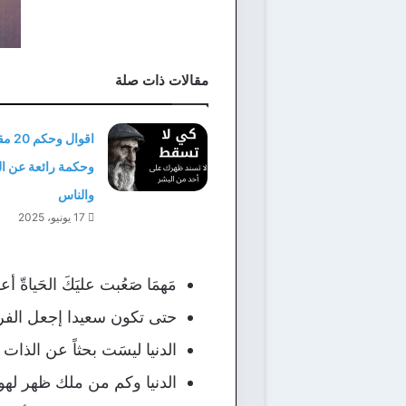
مقالات ذات صلة
اقوال وح
وحكمة رائعة عن ال
والناس
17 يونيو، 2025
مَهمَا صَعُبت عليَكَ الحَياةّ أعل
حتى تكون سعيدا إجعل الفر
الدنيا ليسَت بحثاً عن الذات
الدنيا وكم من ملك ظهر لهو 