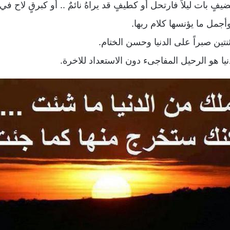
 كضيفٍ بات ليلاً فارتحل أو كطيفٍ قد يراهُ نائمٌ .. أو كبرقٍ لاح في
أجمل ما يؤنسها كلام ربها.
ين صبراً على الدنيا وحسن الختام.
ا هو الرحيل المفاجىء دون الاستعداد للاخرة.