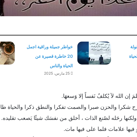
كم 20 مقولة
خواطر جميلة وراقية اجمل
حياة
20 خاطرة قصيرة عن
الحياة والناس
25 مارس، 2025
مَ إن الله لآ يُكلفُ نَفساً إلا وَسعهَا.
ح شكرا والحزن صبرا والصمت تفكرا والنطق ذكرا والحياة طا
 ولكنها رحَله لصُنع الذات ، أخلق من نفسَك شيئًا يَصعب تقليده.
فيها علامات فلما على فيها مات.