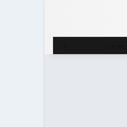
ع المظلم
بحث
عن