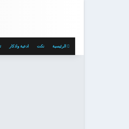
الرئيسية
نكت
ادعية واذكار
ت