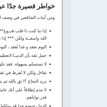
خواطر قصيرة جدًا عن ا
ومن أبيات الشافعي في وصف الد
إذا ما كنت ذا قلب قنــوع**
الله واسعــة ولكن *** إذا 
اليوم نفقد و غدا نُفقد ، الي
حمل ثقه بأن الدنيــا لاتعطين
لا تستسلم بسهولة. فقد تكون
تفاءل ولكن لا تُفرط في ثقتك 
تريد النجاح ؟! ثق بالله ث
لا تندم إطلاقاً على أنك ع
قدر نواياهم.
الدنيا رخيصة جدا قد يملكها