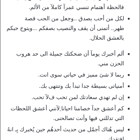
فالحظة أهتمام تنسي عمرآ كاملآ من الألم.
لكل من أحب بصدق ..وجعل من الحب قصة
طهر.. أتمنى أن يقف والنصيب بصفكم …ويتوج حبكم
بالعشق الحلال.
ألم أخبرك يومآ أن ضحكتك جميلة الى حد هروب
الحزن مني.
ربما ﻻ شئ مميز في حياتي سوى انت.
أمنياتى بسيطة جدا تبدأ بك وتنتهى بك.
إن لم تهدي سعادتك لمن تحب فﻵ تحب.
كم أعشق جدآ خصامنا احيانا
ﻵنني أعشق اللحظات
التي تدللني فيها وأنت تصالحنى.
ليس هُناك أجمّل من حديث أحدهُم حين يُخبرك بِـ انهُ
افتقدك.