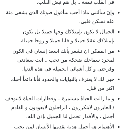
فى القلب نبضة .. بل هم نبض القلب.
وإنَ سألتني ماذا أحب سأقول صوتك الذي يشفي مئة
عله تسكن قلبى.
الجمال لا يكون بإمتلاكك وجها جميلا بل يكون
بإمتلاكك عقلا جميلا و قلبا جميلا و روحا جميلة.
من الممكن ان تشعر بأنك اسعد إنسان فى الكون
لمجرد سماعك ضحكة من تحب .. انت سعادتى
وفرحتى و كل أشيائى الجميلة فى هذة الدنيا.
حبي لك لا يعترف بالنهايات والحدود فأنا دائماً أحبك
اكثر من قبل.
و ما زالت الحياةُ مستمرة .. وقطارات الحياة لاتتوقف
/ العابرون لايتكررون ، الراحلون لايعودون و القادم
أجمل ، والأقدار تحمل لنا الجميل بإذن الله.
اﻷهتمام هو أجمل هدية يقدمها اﻷنسان لمن يحب