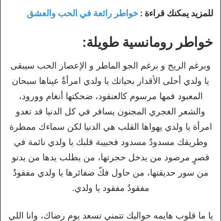
للمزيد يمكنك قراءة :
خواطر رائعة في الحب والعشق
خواطر رومانسية طويلة:
وبرغم الريح و برغم الجو الماطر و الإعصار الحب سيبقى
يا ولدي أحلى الأقدار بحياتك يا ولدي امرأةٌ عيناها سبحان
المعبود فمها مرسوم كالعنقود، ضحكتها أنغام وورود،
والشعر الغجري المجنون يسافر في كل الدنيا قد تغدو
امرأة يا ولدي يهواها القلب هي الدنيا لكن سماءك ممطرة
وطريقك مسدودٌ مسدود فحبيبة قلبك يا ولدي نائمة في
قصرٍ مرصود من يدخل حجرتها، من يطلب يدها من يدنو
من سور حديقتها، من حاول فكّ ضفائرها يا ولدي مفقودٌ
مفقودٌ مفقود يا ولدي.
يا ما قلوب هايمه حواليك تتمني تسعد يوم رضاك، وانا اللي