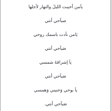
ياَمن أحببت الليلَ والنهار لأجلها
صبآحي أنتي
يَامن نآدت باسمك روحي
صَبآحي أنتي
ياَ إشراقةَ شمسي
صَبآحي أنتي
ياَ بوحي وَحنيني وَهمسي
صَبآحي أنتي.