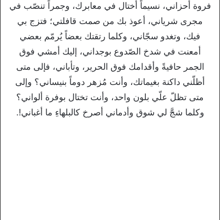
فروة أحزاني، نسيماً أختال في معابرك، وجمراً تنصّب في
مجرى شرياني، أعوذ بك من صمت قافلتي؛ فتزج بي
فيك، وتغدو سجّاني، وكلما رتقتك بعضاً يُرمّم بعضي
أمعنت في شدخ الصّدوع بوجداني، إليك أمشي فوق
الجمر حافيةً وأقدامك فوق الحرير، وتأباني، فإلى متى
أظلّني داكنة بغيماتك، وأنت مُزهر دوماً بنيساني؟ وإلى
متى تظلّ علّي بلون واحد، وأنت تختال بوفرة ألواني؟
وكلما شجَّ لي شوق وأدماني أصرخ كالبلهاءِ ما أغباني!.