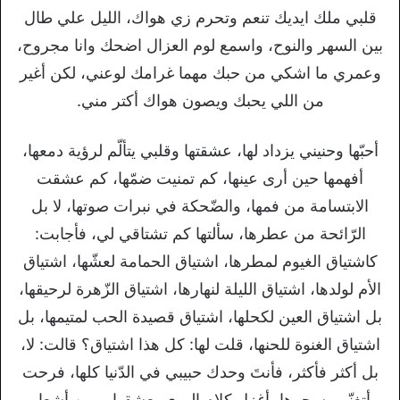
قلبي ملك ايديك تنعم وتحرم زي هواك، الليل علي طال
بين السهر والنوح، واسمع لوم العزال اضحك وانا مجروح،
وعمري ما اشكي من حبك مهما غرامك لوعني، لكن أغير
من اللي يحبك ويصون هواك أكتر مني.
أحبّها وحنيني يزداد لها، عشقتها وقلبي يتألّم لرؤية دمعها،
أفهمها حين أرى عينها، كم تمنيت ضمّها، كم عشقت
الابتسامة من فمها، والضّحكة في نبرات صوتها، لا بل
الرّائحة من عطرها، سألتها كم تشتاقي لي، فأجابت:
كاشتياق الغيوم لمطرها، اشتياق الحمامة لعشّها، اشتياق
الأم لولدها، اشتياق الليلة لنهارها، اشتياق الزّهرة لرحيقها،
بل اشتياق العين لكحلها، اشتياق قصيدة الحب لمتيمها، بل
اشتياق الغنوة للحنها، قلت لها: كل هذا اشتياق؟ قالت: لا،
بل أكثر فأكثر، فأنتَ وحدك حبيبي في الدّنيا كلها، فرحت
أتغنّى بسحرها، أغزل كلام الهوى بعشقها، ومن أشعار