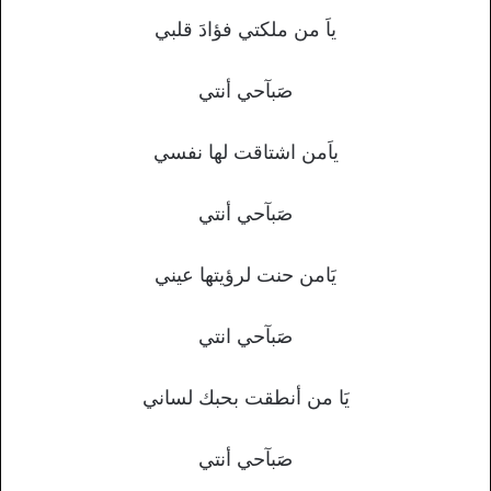
ياَ من ملكتي فؤادَ قلبي
صَبآحي أنتي
ياَمن اشتاقت لها نفسي
صَبآحي أنتي
يَامن حنت لرؤيتها عيني
صَبآحي انتي
يَا من أنطقت بحبك لساني
صَبآحي أنتي