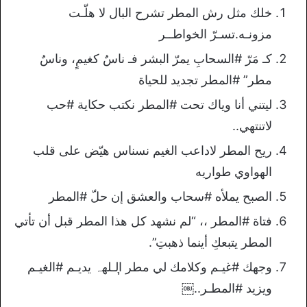
خلك مثل رش المطر تشرح البال لا هلّـت
مزونـه.تسـرّ الخواطــر
كـ مَرّ #السحابِ يمرّ البشر فـ ناسٌ كغيمٍ، وناسٌ
مطر” #المطر تجديد للحياة
ليتني أنا وياك تحت #المطر نكتب حكاية #حب
لاتنتهي..
ريح المطر لاداعب الغيم نسناس هيّض على قلب
الهواوي طواريه
الصبح يملأه #سحاب والعشق إن حلّ #المطر
فتاة #المطر ،، “لم نشهد كل هذا المطر قبل أن تأتي
المطر يتبعكِ أينما ذهبتِ”.
وجهك #غيـم وكلامك لي مطر ᷂الـلهہ يديـم #الغيـم
ويزيد #المطـر..￼