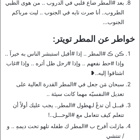
بعد #المطر ضاع قلبي في الدروب .. من هوى الظبي
الطروب.. أنا صرت تايه في الجنوب .. ليت مرباكم
الجنوب…
خواطر عن المطر تويتر:
ڪن ڪ #المطر .. إذا #أقبل استبشر الناس به خيرآ ..
وإذا #حط نفعهم .. وإذا #رحل ظل أثره .. وإذا #غاب
اشتاقوا إليه..❥
سبحان مَن جعل في #المطر القدرة العالية على
تعديل #النفسيّه مهما كانت سيئة ..
قبــل أن تدعُ لـهطول #المطر.. يجب عليك أولاً أن
تتعلم كيف تتعامل مع #الوحـــل..!
مازلت أفرح ب #المطر ك طفله تلهو تحت ديمهِ .. و
/ تنتشي