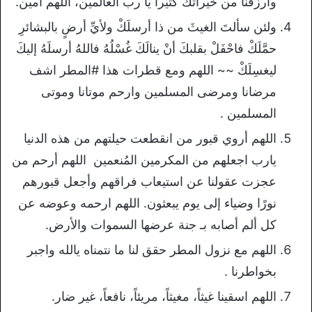
وارزقنا من خيراتك كثيراً يا رب العالمين، اللهم آمين.
ولئن سألتَ الغيثَ من ذا أرسلَكْ ولأيِّ أرضٍ بالبشائرِ
حمَّلَكْ فاحْفَلْ بقلبكَ أنْ ينالَكَ غُسْلُهُ فاللهُ أرسلَهُ إليكَ
ليغسِلَكْ ~~ اللهم ومع قطرات هذا #المطر اشف
مرضانا ومرضى المسلمين وارحم موتانا وموتى
المسلمين .
اللهم أروي قبور من انقطعت حيلتهم من هذه الدنيا
يارب اجعلهم من المكرمين المُنعمين اللهم أرحم من
عجزت عقولنا عن استيعاب فراقهم وأجعل قبورهم
نورًا وضياء إلى يوم يبعثون. اللهم ارحمه وعوضه عن
كل ألم أصابه بـ جنة عرضها السموات والأرض.
اللهم مع نزول المطر حقق لنا ما نتمناه يالله واجبر
بخواطرنا .
اللهم اسقينا غيثاً، مغيثاً، مريئاً، نافعاً، غير ضار.