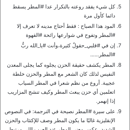
كل شيء يفقد روعته بالتكرار عدا #المطر يسقط
دائما كأول مرة
المود هذا الصباح : فقط أحتاج مدينه لا تعرف إلا
#المطر وتفوح في شوارعها رائحة #القهوة ⁦⁩
إن في #قلبي_حقولٌ كثيرة،وأنت #يا_الله ربُّ
#المطر……
المطر يكشف حقيقة الحزن يجلوه كما يجلى المعدن
النفيس لذلك كان الشعر مع المطر والحزن خلطة
عجيبة. أروع من نظم شعرا في المطر السياب
اتعلمين أي حزن يبعث المطر وكيف تنشج المزاريب
إذا إنهمر.
على سيرة #المطر نصيحة في الترجمة: في النصوص
الإنقليزية غالبًا ما يكون المطر وصف للإكتئاب والحزن
الشديد، عكس معنى المطر عند العرب اللي مرتبط