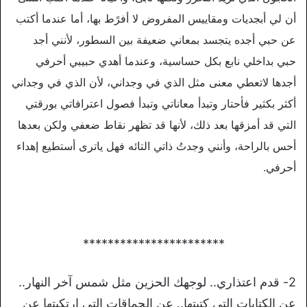
أن لي أبجديات ومقاييس المفروض لا أفرًط بها، أما عندما أكتب
عن حبي أجده يتجسد بمعاني ضعيفة بين السطور، لأنني أجد
حبي بداخلي نابع بكل حساسية، وعندما أهدي حبيبي أحرفي
أجدها لاتعطي معنى مثل الذي في وجداني، لأن الذي في وجداني
أكثر بكثير فأحتار وتبدأ معاناتي وتبدأ فصول اعترافاتي بورقتي
التي قد أمزقها بعد ذلك، لأنها قد تظهر نقاط ضعفي ولكن بعدها
أحس بالراحة، وأنني وجدتُ ذاتي التائه فهل ياترى أستطيع إهداء
أحرفي.
***********************
2- قدم اعتذاري.. لوجهك الحزين مثل شمس آخر النهار..
عن الكتابات التي كتبتها.. عن الحماقات التي ارتكبتها عن