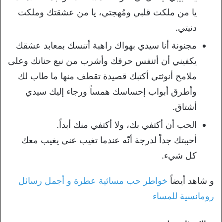
يا من ملكت قلبي ومُهجتي، يا من عشقتك وملكت
دنيتي.
مجنونة أنا سيدي بهواك راهبة أتنسك بمعابد عشقك
يكفيني أن أتنفس حرفك وأشرب من نبع حنانك وعلى
ملامح أنوثتي أكتبك قصيدة تقطف منها ما طاب لك
وأطرق أبواب إحساسك همساً ورجاء إليك سيدي
أشتاق.
الحب أن أكتفي بك، ولا أكتفي منك أبداً.
أحببتك جداً لدرجة أنّه عندما تغيب عني يغيب معك
كل شيء.
و شاهد أيضاً
خواطر حب مسائية عطرة و أجمل رسائل
رومانسية للمساء