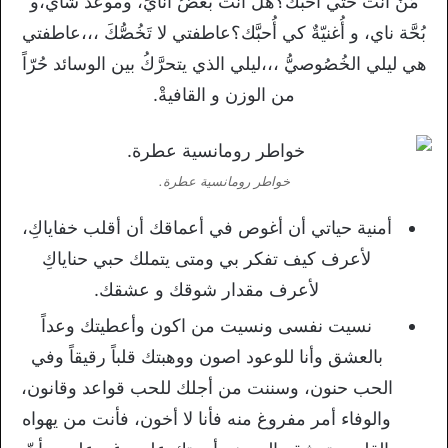
مَنْ أَنت حتَّي أُحبَّك؟هل أَنت بعضُ أَنايَ، وموعدُ شاي،و
بُحَّة ناي، و أُغنيّةٌ كي أُحبَّك؟عاطفتي لا تَخُصُّكَ ،،،عاطفتي
هي ليلي الخُصُوصيُّ ،،،ليلي الذي يتحرَّكُ بين الوسائد حُرّاً
من الوزن و القافيةْ.
خواطر رومانسية عطرة.
أمنية حياتي أن أغوص في أعماقك أن أقلب خفاياكِ،
لأعرف كيف تفكر بي ومتى يتملك حبي حناياكِ
لأعرف مقدار شوقك و عشقك.
نسيت نفسى ونسيت من اكون وأعطيتك وعداً
بالعشق وأنا للوعود اصون ووهبتك قلباً رقيقاً وفي
الحب حنون، وسننت من أجلك للحب قواعد وقانون،
والوفاء أمر مفروغ منه فأنا لا أخون، فأنت من يهواه