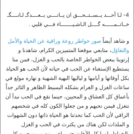
4- لـا أحـــد يــســتــحـــق ان يــاتــــي بــعــــدگـ لـانــــگـ
خــاتــمــــــه گــــل الـاشـيــــــــاء فـــي قلبي .
و شاهد أيضاً
صور خواطر روعة وراقية عن الحياة والأمل
والتفاؤل
، متابعي موقعنا المتميزين الكرام، شاهدنا و
إرتوينا ببعض الخواطر الخاصة بالحب و الغزل، فمن منا
يستطيع الإستغناء عن الحب في حياته لأن الحب هو الحياة
بكل أوقاتها و أيامها و لياليها البهية الشهية و نهاره مولع في
ساعات الغزل و الغرام بشكله البسيط الظاهر و الثائر جداً
بأعماق كل العشاق و المحبين، حينما نقع في الحب نبدأ أن
نتغزل فيمن نحبهم و من جعلوا الكون كله في شخصهم
الراقي لأن الحب كما تحدثنا هو الحياة ذاتها دون الشهوات
و الملذات لكن هناك من يكترث في الحب و الغزل
بالخواطر لهما كل الآهات حتى يلغى بينه و بين حبيبه كل