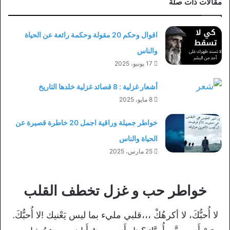
مقالات ذات صلة
اقوال وحكم 20 مقولة وحكمة رائعة عن الحياة
والناس
17 يونيو، 2025
أشعار غزلية : 8 قصائد غزلية خلدها التاريخ
8 مايو، 2025
خواطر جميلة وراقية اجمل 20 خاطرة قصيرة عن
الحياة والناس
25 مارس، 2025
خواطر حب و غزل تخطف القلب
لا أُحبُّكَ، لا أكرهُكْ ،،،قلبي مليء بما ليس يَعْنيك !لا أُحبُّكَ.