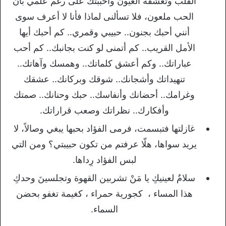
القلب وتعشقه العيون وأحببتك على رغم علمي بأنّ
الحب ملعون، فلا تسألنى لماذا فأنا لا أعرف سوى
أنني أحبك بجنون.. حبيبي وقمري.. كم أحبك أيها
الأمل القريب.. كم أتمنى لو كنت بجانبك.. كم أحب
عباراتك.. وكم أعشق كلماتك.. وهمسك وآهاتك..
تنهيداتك وأشجانك.. شوقك وبركانك.. عشقك
وغرامك.. أحضانك وأنفاسك.. حبك وحنانك.. صمتك
وأفكارك.. نظراتك وصعب قراراتك.
غازلتها فتبسمت، فرمى الفؤاد بحبها يبغي وصالاً، لا
يريد سواها، هلّا عرفتم من تكون حبيبتي؟ ومن التي
لبس الفؤاد رِداها.
سلامٌ لعينيكِ يا مَنْ تشربين القهوة وتجلسينَ وحدكِ
هذا المساء ، كجورية حمراء ، كغيمة تغفو بحضن
السماء.