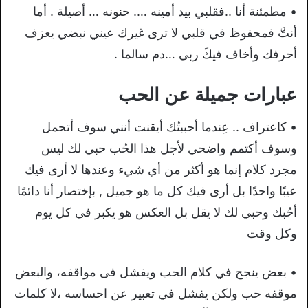
• مطمئنة أنا ..فقلبي بيد أمينه …. حنونه … أصيلة . أما
أنتَّ فمحفوظ في قلبي لا ترى غيرك عيني نبضي يعزف
أحرفك وأخاف فيكَ ربي …دم سالما .
عبارات جميلة عن الحب
• كاعتراف .. عِندما أحببتُك أيقنت أنني سوف أتحمل
وسوف أكتمم واضحي لأجل هذا الحُب حبي لك ليس
مجرد كلام إنما هو أكثر من أي شيء وعندها لا أرى فيك
عيبًا واحدًا بل أرى فيك كل ما هو جميل , بإختصار أنا دائمًا
أحُبك وحبي لك لا يقل بل العكس هو يكبر في كل يوم
وكل وقت
• بعض ينجح في كلام الحب ويفشل فى مواقفه، والبعض
موقفه حب ولكن يفشل في تعبير عن احساسه ،لا كلمات