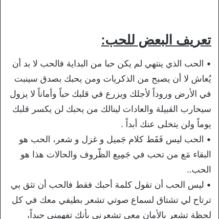
تعريف البعض للحب:
• الحب الذي ينتهي لم يكن حبا من البداية فالحب لا بد أن
يُعاش لا أن يصبح من الذكريات ومن يحبك بصدق سينبت
في الأرض وروداً لأجلك ويزرع في قلبك حباً وأماناً لا يزول
سيحارب القبيلة والعادات لينالك من يحبك لن يكسر قلبك
يوماً ولن يتخلى عنك أبداً .
• الحب ليس فَقَط كلام جَميل و غزل و شعر، الحب هو
البقاء مَع من تحب في جَمِيع الظّروف والحالات هذا هو
الحب..
• ليس الحب أن تقول كلمة أحبك فقط فالحب أن تثق بي
ترتاح لي تشتاق لسماع صوتي تشعر بطيفي معك في كل
لحظة تشعر بالأمان معي تشعرني بأنك تفهمني جيداً،