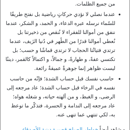
من جميع الظلمات.
عندما نصلي لا نؤدي حركاتٍ رياضية بل نفتح طريقًا
للسّماء نرسله عبره الدعاء، و الحمد، و الشكر، عندما
ننفق من أموالنا للفقراء لا نُنقص من ذخيرتنا بل
نُعطي أموالنا قدرًا من الطًهر في دُنيا الزَيف، عندما
ترتدي فتياتُنا الحجاب لا ترتدي قماشًا و حسب؛ بل
تكتسي عفةً، و طهارةً، و جمالاً، و اكتمالاً كالقمر، ديننُا
ليست ظواهر إنما جوهرةٌ عميقةٌ رائعة.
حاسب نفسك قبل حساب الشدة؛ فإنّه من حاسب
نفسه في الرخاء قبل حساب الشدة؛ عاد مرجعه إلى
الرضى، و الغبط، و من ألهته حياته، و شغله هواه؛
عاد مرجعه إلى الندامة و الحسرة، فتذكّر ما توعظ
به، لكي تنتهي عما تنهى عنه.
و شاهد أيضاً
خواطر الصباح قصيرة دينية للأصدقاء