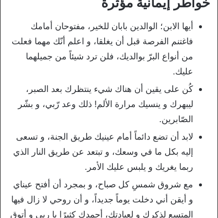
خواطر إيمانية مؤثرة
أيها الابن؛ الوالدين بابان للخير، مفتوحان أمامك
فاغتنم الفرصة قبل أن يغلقا، و اعلم أنّك مهما فعلت
من أنواع البرّ بوالديك، فلن ترد شيئاً من جميلهما
عليك.
كُن على يقين أن هناك شيء ينتظرك بعد الصبر،
ليبهرك و ينسيك مرارة الألم! ذلك وعد رّبي، و بشّر
الصّابرين.
لابد أن تضع دائماً أمام عينيك طريق الجنة، و تسعى
إليه بكل ما في وسعك، و تبتعد عن طريق النار الذي
ربما يغريك و يلبس عليك الأمر.
مع شروق شمسِ كل صباح، و بمجرد أن أفتح عيناي
و أيقن أني دخلت يوماً جديداً، و أن روحي لا زال فيها
المتسع لذكرك و لعبادتك، أحمدك كثيرًا يا ربي و أتوق