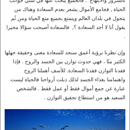
بالسرور والأبتهاج . فالجميع يبحث عنها في شتي جوانب
الحياة , فجامع الأموال يشعر بعدم السعادة وهناك من
يتجول في بلدان العالم ويتمتع بجميع متع الحياة ومن ثًم
يقول أنا لا أجد السعادة ؟, فالسعادة أصبحت سؤالا محيرا
.
وإن نظرنا برؤية أعمق سنجد للسعادة معنى وحقيقة جهلها
الكثير منًا ، فهي حدوث توازن بين الجسد والروح . فإذا
فقدنا التوازن فقدنا السعادة. للأسف أهملنا الروح
واهتمامنا بغذاء الجسد لذلك ذبلت أرواحنا فالحياة ليست
عبارة عن جمع أموال فقط أو عمل فقط . فالشخص
السعيد هو من استطاع تحقيق التوازن .