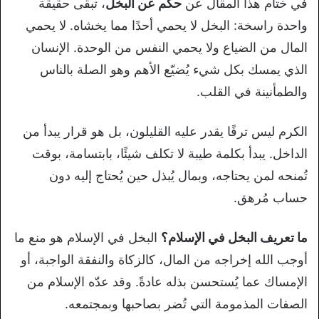
في ختام هذا المقال عن
حكم عن البخل
، تبقى حقيقة
واحدة راسخة: البخل لا يحمي أحدًا مما يخشاه. لا يحمي
المال من الضياع ولا يحمي النفس من الوحدة. الإنسان
الذي يمسك بكل شيء يُضيّع الأهم وهو الصلة بالناس
والطمأنينة في القلب.
الكرم ليس ترفًا يقدر عليه القليلون، بل هو قرار يبدأ من
الداخل. يبدأ بكلمة طيبة لا تكلف شيئًا، بابتسامة، بوقت
تُمنحه لمن يحتاجه، وبمال يُبذل حين يُحتاج إليه دون
حساب مُرهق.
ما تعريف البخل في الإسلام؟
البخل في الإسلام هو منع ما
أوجب الله إخراجه من المال، كالزكاة والنفقة الواجبة، أو
الإمساك عما يُستحسن بذله عادةً. وقد عدّه الإسلام من
الصفات المذمومة التي تُضر بصاحبها وبمجتمعه.