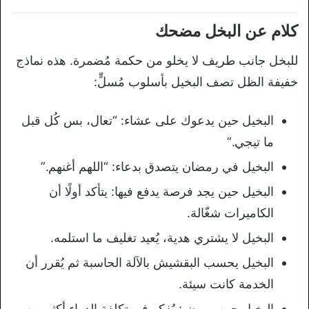
كلام عن البخل مضحك
للبخل جانب طريف لا يخلو من حكمة مُضمرة. هذه نماذج
خفيفة الظل تصف البخيل بأسلوب مُسلٍّ:
البخيل حين يدعوك على عشاء: “تعال، بس كُل قبل
ما تيجي.”
البخيل في رمضان يتصدق بدعاء: “اللهم أغنهم.”
البخيل حين يجد فرصة يدفع فيها: يتأكد أولًا أن
الكاميرات شغّالة.
البخيل لا يشتري هدية، يُعيد تغليف ما استلمه.
البخيل يحسب البقشيش بالآلة الحاسبة ثم يُقرر أن
الخدمة كانت سيئة.
البخيل حين يمرض: يُفكر في تكلفة الدواء أكثر من