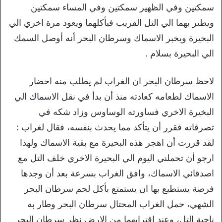
سمكتين وفي الظهير سمكتين وفي المساء سمكتين
ويطير بهما الي التل القريب فيأكلهما ويعود مرة اخري الي
البحيرة ويخبر الاسماك وسرطان البحر أنه أوصل السمك
الي البحيرة بسلام .
لاحظ سرطان البحر ان الغراب لم يطلب منه احضار
الاسماك لطعامه كعادته منذ أن بدأ في نقل الاسماك الي
البخيرة الاخري فساورته الوساوس وزاد شكه في
تصرفاته فقرر أن يتأكد مما يحدث بنفسه، فقال لغراب :
لقد قررت أن اهجر هذه البحيرة مع بقية الاسماك ولهذا
ارجو أن تحملني اليوم الي البحيرة الاخري خلف التل مع
اصدقائي الاسماك، وافق الغراب بسرعة بعد أن وجدها
فرصة يستطيع بها ان يستمتع بأكل لحم سرطان البحر
الشهي، حمل الغراب المحتال سرطان البحر وطار به
ناحية التل، وعند اقترابهما من الارض نظر سرطان البحر