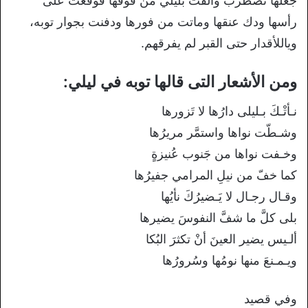
جعلها تضطرب وألقت بليلي من فوقها فوقعت على
رأسها ودك عنقها وماتت من فورها ودفنت بجوار توبه،
وياللأقدار حتى القبر لم يفرقهم.
ومن الأشعار التى قالها توبه في ليلي:
نـأتْـكَ بـليلى دارُها لا تَزورها
وشـطّت نواها واستمَّر مريرُها
وخـفت نواها من جَنوب عُنيزةٍ
كما خفّ من نيلِ المرامي جفيرُها
وقـال رجـال لا يَـضيرُكَ نأيُها
بلى كلَّ ما شفَّ النفوسَ يضيرها
ألـيس يضير العينَ أنْ تكثرَ البُكا
ويـمـنعَ منها نومُها وسُرورُها
وفي قصيد