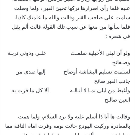
عليه فلما رأى اصرارها تركها تجيئ القبر ، ولما وصلت
سلمت على صاحب القبر وقالت والله ما علمتك كاذبا،
فلما سألها من معها عن سبب تلك القولة قالت ألم يقل
في شعره :
ولو أن ليلى الأخيلية سلمـت علـي ودوني تربـة
وصـفائح
لسلمت تسليم البشاشة أوصاح إليها صدى من
جانب القبر صائح
وأغبط من ليلى بمـا لا أنـالـه ألا كل ما قرت به
العين صالـح
وقالت ها أنا ذا أسلم عليه ولا يرد السلام، ولما همت
بالمغادرة وركبت الهودج جائت بومه وفرت امام الناقة مما