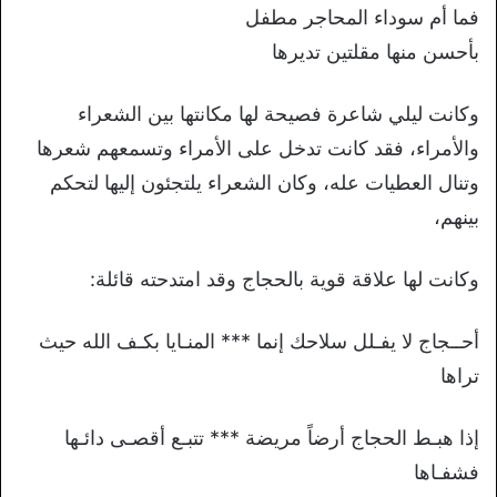
فما أم سوداء المحاجر مطفل
بأحسن منها مقلتين تديرها
وكانت ليلي شاعرة فصيحة لها مكانتها بين الشعراء
والأمراء، فقد كانت تدخل على الأمراء وتسمعهم شعرها
وتنال العطيات عله، وكان الشعراء يلتجئون إليها لتحكم
بينهم،
وكانت لها علاقة قوية بالحجاج وقد امتدحته قائلة:
أحــجاج لا يفـلل سلاحك إنما *** المنـايا بكـف الله حيث
تراها
إذا هبـط الحجاج أرضاً مريضة *** تتبـع أقصـى دائـها
فشفـاها