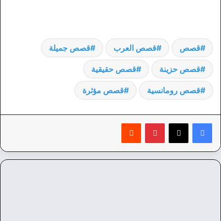
قصص
قصص العرب
قصص جميلة
قصص حزينة
قصص حقيقية
قصص رومانسية
قصص مؤثرة
بينتيريست
‏Reddit