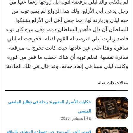
لم يكتفي والد ليلي برفضة لتوبه بل زوجها رغما عنها من
رجل يدعى أبي الأزلع، ولك هذا الزواج لم يمنع توبه من
حبه ليلي وزيارته لها، مما جعل أهل أبي الأزلع يشتكوا
للسلطان آن ذال فأهدر السلطان دمه، وفي مره كان توبه
قاصد زيارت ليلي فترصد له القوم لقتله، فخرجت له ليلي
سافرة وهذا على غير عادتها حيث كانت تخرج له مبرقعة
ساترة نفسها، فعلم توبه أن هناك خطب ما ففر من فورة
وكانت ليلي سببا في إنقاذ حياته، وقد قال في تلك الحادثة:
مقالات ذات صلة
حكايات الأسرار المقبورة: رحلة في دهاليز الماضي
المنسي
4 أغسطس، 2026
قصص الحب الممنوع: حين تصطدم المشاعر بالواقع