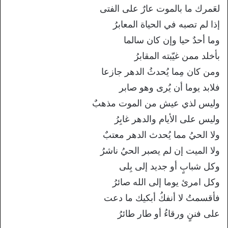
لعَمرك ما بالموت عارٌ على الفتى
إذا لم تصبه في الحياة المعابرُ
وما أحدٌ حيا وإن كان سالما
بأخلد ممن غيّبته المقابرُ
ومن كان مِما يُحدثُ الدهر جازعا
فلابد يوما أن يُرى وهو صابر
وليس لذي عيش من الموت مذهبٌ
وليس على الأيام والدهر غابِرُ
ولا الحيُ مما يُحدث الدهر معتبٌ
ولا الميت إن لم يصبر الحيُ ناشرُ
وكل شبابٍ أو جديد إلى بِلى
وكل امرئ يوما إلى الله صائرُ
فأقسمتُ لا أنفكُ أبكيك ما دعت
على فننٍ ورقاءُ أو طار طائرُ