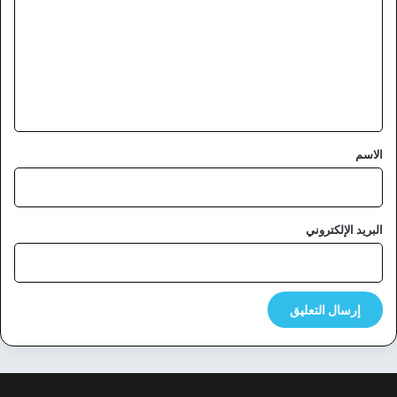
ت
ع
ل
ي
ق
*
الاسم
البريد الإلكتروني