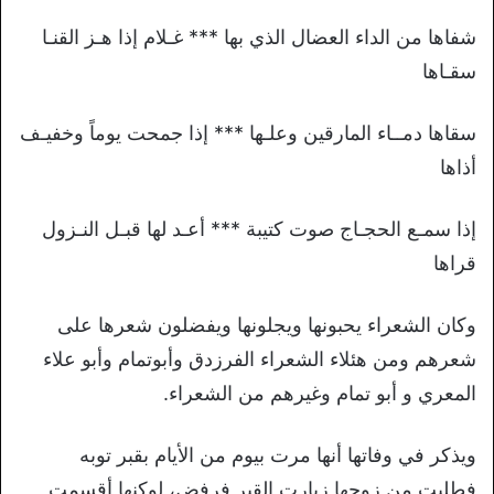
شفاها من الداء العضال الذي بها *** غـلام إذا هـز القنـا
سقـاها
سقاها دمــاء المارقين وعلـها *** إذا جمحت يوماً وخفيـف
أذاها
إذا سمـع الحجـاج صوت كتيبة *** أعـد لها قبـل النـزول
قراها
وكان الشعراء يحبونها ويجلونها ويفضلون شعرها على
شعرهم ومن هئلاء الشعراء الفرزدق وأبوتمام وأبو علاء
المعري و أبو تمام وغيرهم من الشعراء.
ويذكر في وفاتها أنها مرت بيوم من الأيام بقبر توبه
فطلبت من زوجها زيارت القبر فرفض، لوكنها أقسمت