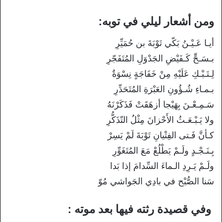
ومن أشعار ليلي في توبه:
أيـا عَـيْـنُ بَكّي تَوْبَةَ بن حُمَيِّرِ
بـسَـحٍّ كَـفَيْضِ الجَدْوَلِ المُتَفَجّرِ
لِـتَـبْـكِ عَلَيْهِ مِنْ خَفَاجَةٍ نِسْوَةٌ
بـمـاءِ شُـؤُونِ العَبْرَةِ المُتَحَدِّرِ
سَـمِـعْـنَ بِهَيْجا أزهَقَتْ فَذَكَرْنَهُ
ولا يَـبْـعَـثُ الأَحْزانَ مِثْلُ التّذَكُّرِ
كـأنَّ فَـتى الفِتْيانِ تَوْبَةَ لَمْ يَسِرْ
بِـنَـجْـدٍ ولَـمْ يَطْلُعْ مَعَ المُتَغَوِّرِ
ولَـمْ يَـرِدِ الـماءَ السِّدامَ إذا بَدا
سَنا الصُّبْح في بادِي الجَواشي مُوّ
وفي قصيدة رثته فيها بعد موته :