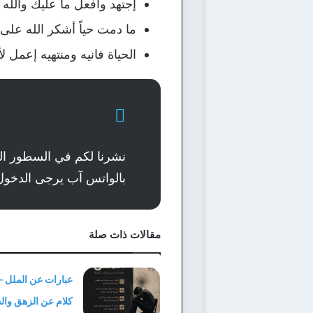
إجتهد وافعل ما عليك والله
ما دمت حياً أشكر الله على
الحياة فانيه ومنتهيه إعمل ل
نشرنا لكم في السطور الق
بالواتس آب يرجى الدخول
مقالات ذات صلة
عبارات عن الملل –
كلام عن الزهق وال