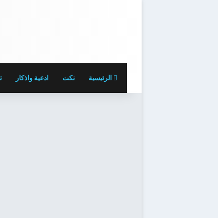
الرئيسية
نكت
ادعية واذكار
ت