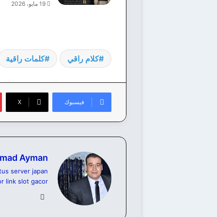
19 مايو، 2026
كلام راقي
كلمات راقية
فيسبوك
‫X
mad Ayman
itus server japan
or
link slot gacor
موق
ع