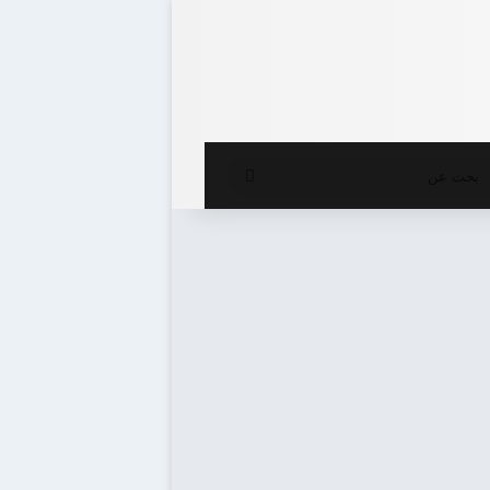
ع المظلم
بحث
عن