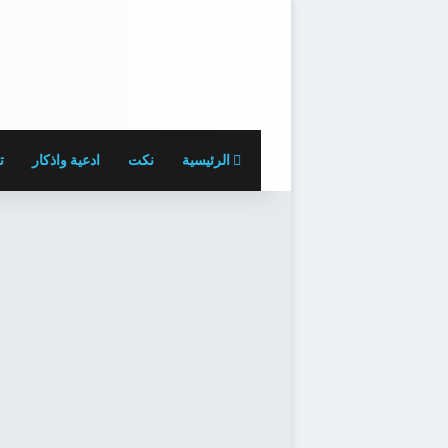
الرئيسية
نكت
ادعية واذكار
ت