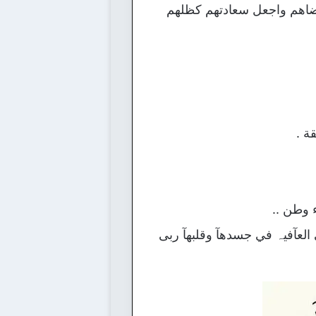
ضاهم واجعل سعادتهم كظلهم
ة .
 وطن ..
 العآفيہ في جسدهآ وقلبهآ ربى