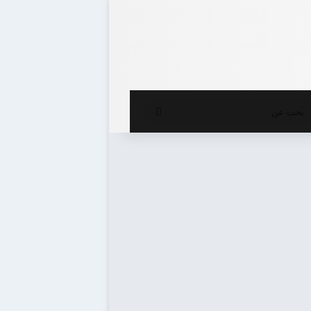
ع المظلم
بحث
عن