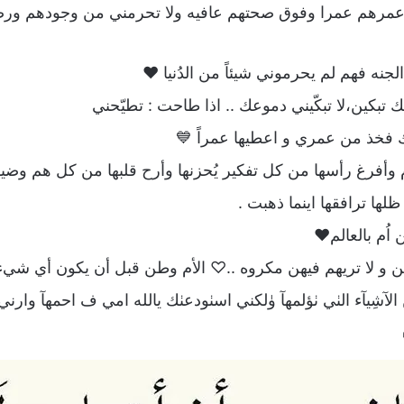
 عمرهم عمرا وفوق صحتهم عافيه ولا تحرمني من وجودهم ور
جنه فهم لم يحرموني شيئاً من الدُنيا ❤️
ابيك تبكين،لا تبكّيني دموعك .. اذا طاحت : تطيّحني
 فخذ من عمري و اعطيها عمراً 💙
 وأفرغ رأسها من كل تفكير يُحزنها وأرح قلبها من كل هم وضيق
لها ترافقها اينما ذهبت .
 اُم بالعالم❤
ن و لا تريهم فيهن مكروه ..♡ الأم وطن قبل أن يكون أي شيء
لآشِيآء الٺي ٺؤلمهآ ۈلكني اسٺودعٺك يالله امي ف احمهآ وارني