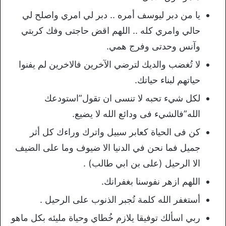
يا من دبر ليوسف أمره .. دبر لي امري واصلح لي
حالي وامري كله .. اللهم اقض حاجتى وفك كربتي
وآنس وحدتى وفرج همي.
لا تُغضب والديك لترضي الآخرين فالاخرين لم يفنوا
حياتهم لبناء حياتك.
لكل شيء تحبه لا تنسى ان تقول”استودعك
الله”فالشيء فى ودائع الله لا يضيع.
كن فى الحياة كعابر سبيل واترك وراءك كل أثر
جميل فما نحن في الدنيا الا ضيوف وما على الضيف
الا الرحيل (على بن ابي طالب) .
اللهم ازهر نفوسنا بغفرانك.
أستغفر الله كلمة تُجبر الذنوب على الرحيل .
ربي اسألك توفيقا يلازم خُطاي وحياة مليئه بكل ماهو