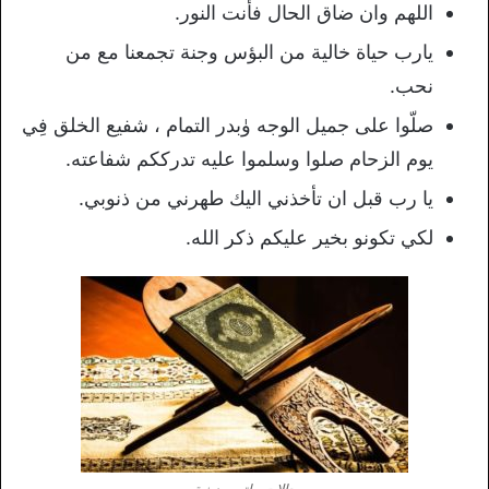
اللهم وان ضاق الحال فأنت النور.
يارب حياة خالية من البؤس وجنة تجمعنا مع من
نحب.
صلّوا على جميل الوجه ۈبدر التمام ، شفيع الخلق فِي
يوم الزحام​​ صلوا وسلموا عليه تدرككم شفاعته.
يا رب قبل ان تأخذني اليك طهرني من ذنوبي.
لكي تكونو بخير عليكم ذكر الله.
حالات واتس دينية