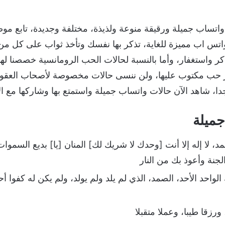
اتساب جميلة ورقيقة منوعة ولذيذة، مختلفة وجديدة، تابع مو
واتس اب مميزة للغاية، تذكر بها نفسك وتأخذ ثواب على كل من 
كر واستغفار، وأما بالنسبة لحالات الحب الرومانسية خصصنا ل
 حب مكتوب عليها، ولن ننسى حالات مخصوصة لأصحاب العقول
 شاهد الآن حالات واتساب جميلة واستمتع بها وشاركها مع الأص
جميلة
د، لا إله إلا أنت [وحدك لا شريك لك] المنان [يا] بديع السموات 
لجنة وأعوذ بك من النار
ك الواحد الأحد، الصمد، الذي لم يلد ولم يولد، ولم يكن له كفوا 
ورزقا طيبا، وعملا متقبلا