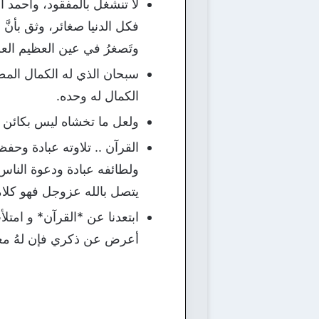
لا تنشغل بالمفقود، واحمد الله
فكل الدنيا صغائر، وثق بأنَّ ل
وتَصغرُ في عين العظيم العظ
سبحان الذي له الكمال المطل
الكمال له وحده.
ولعل ما تخشاه ليس بكائن …
القرآن .. تلاوته عبادة وحف
ولطائفه عبادة ودعوة الناس 
يتصل بالله عزوجل فهو كلا
ابتعدنا عن *القرآن* و امت
أعرض عن ذكري فإن لهُ معي