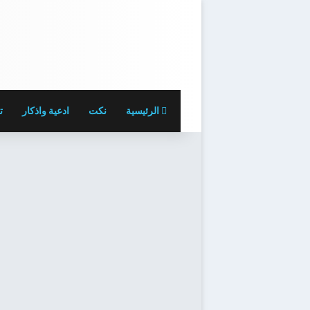
الرئيسية
نكت
ادعية واذكار
ت