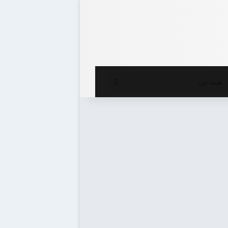
ع المظلم
بحث
عن