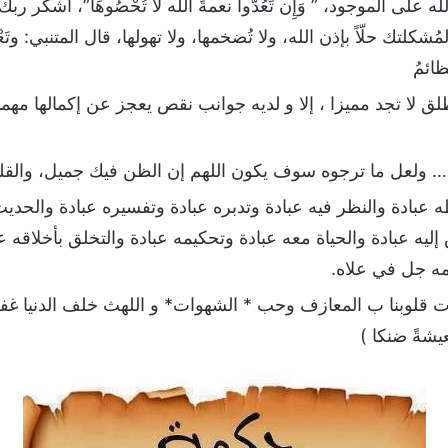
 على الموجود، ” وَإِن تَعُدُّوا نعمةَ الله لا تُحْصُوهَا”، اشكر 
مُشكلتك حلّاً بإذن الله، ولا تُضخمها، ولا تهولها، قال المتنبي: و
ائمُ
ق لا تجد مميزا ، إلا و لديه جوانب نقص يعجز عن إكمالها مهما 
 ولعل ما ترجوه سوف يكون اللهم إن الظن فيك جميل، والقلوب 
ظه عبادة والنظر فيه عبادة وتدبره عبادة وتفسيره عبادة والحديث
إليه عبادة والحياة معه عبادة وتحكيمه عبادة والتخلق بأخلاقه ع
مه جل في علاه.
لأت قلوبنا ب المعازف وحب * الشهوات* و اللهث خلف الدنيا غفل
شةً ضنكا )