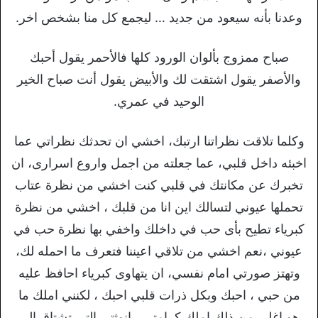
وعدنا بأنه سيعود من جديد … ليجمع كل منا بشخص اخر.
صباح ممزوج بألوان الورود كلها فالأحمر يقول أحبك
والأصفر يقول اشتقت لك والأبيض يقول أنت صباح الخير
الوحيد في عمري.
وكلما تلاقت نظراتنا ارتبك، اخشي ان تحدثك نظراتي عما
اخبئه داخل قلبي، عما جعلته من اجمل واروع اسرارى، ان
تخبرك عن مكانتك في قلبي كنت اخشي من نظرة عتاب
تحملها عيوني لتسالك اين انا من قلبك ، اخشي من نظرة
كبرياء تطيح بأى حب في داخلك واخفي بها نظرة حب في
عيوني ،نعم اخشي من تلاقي اعيننا فتعرف ما احمله لك،
وتهتز صورتي امام نفسي، ان يتهاوى كبرياء احافظ عليه
من حبي ، احبك وبكل ذرات قلبي احبك ، لكنني املك ما
هو اغلي من ذلك املك كرامتي ، انوثتي التي تشتاق الي