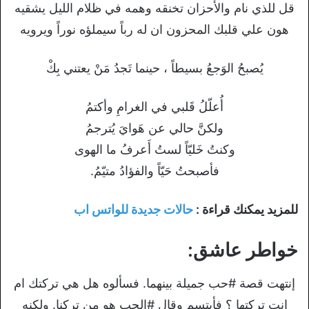
قل للذي نام والأحزان تخنقه وهمه في ظلام الليل يشقيه
هون علي قلبك المحزون ان له رباً سيملؤه نوراً ويرويه
يُصبحُ الوَجعُ بسيطاً ، حينما تَجدُ مَنْ يعتني بِكْ
أُعلّلُ قَلبي في الغرامِ وأكتمُ
ولكنَّ حالي عن هَوايَ يُترجمُ
وكنتُ خَليّاً لستُ أَعرفُ ما الهوى
فأصبحتُ حَيّاً والفؤادُ متيّمُ.
للمزيد يمكنك قراءة :
حالات جديدة للواتس اب
خواطر عاشق:
إنتهت قصة #حب جميلة بينهما. فسألوه هل هي تركتك ام
انت تركتها ؟ فأبتسم وقال #الحب هو من تركنا. ولكنه