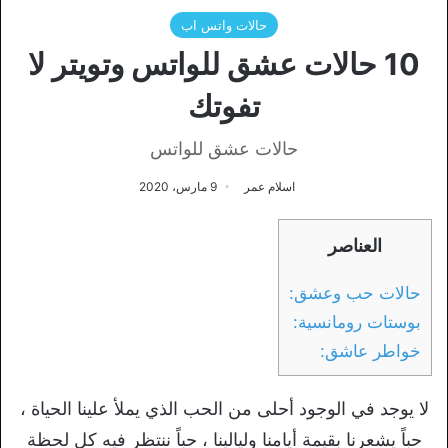
حالات واتس اب
10 حالات عشق للواتس وتويتر لا
تفوتك
حالات عشق للواتس
اسلام عمر
9 مارس، 2020
العناصر
حالات حب وعشق:
بوستات رومانسية:
خواطر عاشق:
لا يوجد في الوجود أحلى من الحب الذي يملأ علينا الحياة ،
حباً يشعرنا بقيمة أيامنا وليالينا ، حباً ننتظر فيه كل لحظة