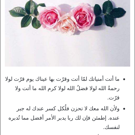
ما أتت أمنياتك لمّا أتت وقرّت بها عيناك يوم قرّت لولا
رحمةُ الله لولا فضلُ الله لولا كرم الله ما أتت ولا
قرّت.
ولأن الله معك لا تحزن فلُكل كسر عندك له جبر
عنده. إطمئن فإن لك ربا يدبر الأمر أفضل مما تُدبره
لنفسك.