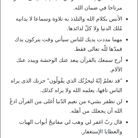
مرتاحا في ضمان الله.
الأنس بكلام الله والتلذذ به تلاوة وسماعا لا يدانيه
مُلك الدنيا ولا كلّ لذائذها.
مهما مددت يديك للناس سيأتي وقت يتركون يدك
فمدّها للّه تعالى فقط.
أرح سمعك بالقرآن يبعد عنك الوحشة ويبدد عنك
الآلام.
“قد نعلمُ إنّهُ ليحزُنُك الذي يقُولُون” حزنك الذى يراه
الناس تافها، يعلمه الله ولا يراه كذلك.
لن تظفر بشيء من نعيم الدّنيا أغلى من القرآن ادعُ
الله أن يجعلك من أهله.
قال ربّ اغفر لي وهب لي مفاتيحُ أبواب الهبات
والعطايا الإستغفار.