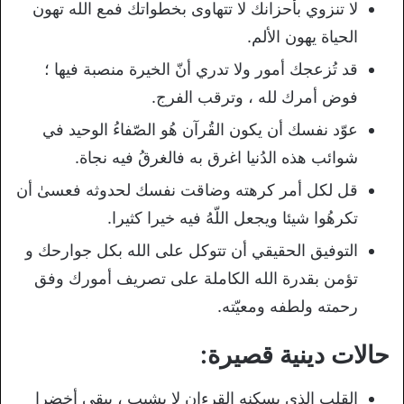
لا تنزوي بأحزانك لا تتهاوى بخطواتك فمع الله تهون
الحياة يهون الألم.
قد تُزعجك أمور ولا تدري أنّ الخيرة منصبة فيها ؛
فوض أمرك لله ، وترقب الفرج.
عوّد نفسك أن يكون القُرآن هُو الصّفاءُ الوحيد في
شوائب هذه الدُنيا اغرق به فالغرقُ فيه نجاة.
قل لكل أمر كرهته وضاقت نفسك لحدوثه فعسىٰ أن
تكرهُوا شيئا ويجعل اللّهُ فيه خيرا كثيرا.
التوفيق الحقيقي أن تتوكل على الله بكل جوارحك و
تؤمن بقدرة الله الكاملة على تصريف أمورك وفق
رحمته ولطفه ومعيّته.
حالات دينية قصيرة:
القلب الذي يسكنه القرءان لا يشيب ، يبقى أخضرا