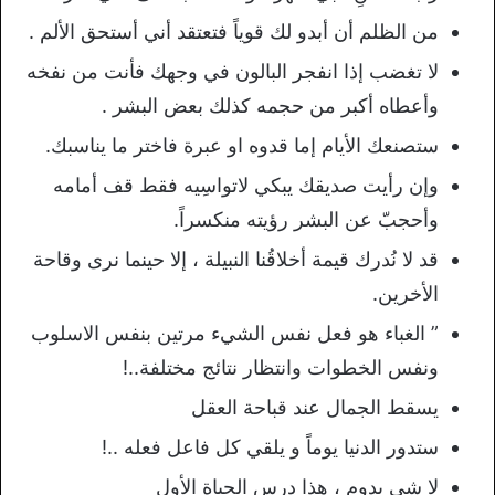
من الظلم أن أبدو لك قوياً فتعتقد أني أستحق الألم .
لا تغضب إذا انفجر البالون في وجهك فأنت من نفخه
وأعطاه أكبر من حجمه كذلك بعض البشر .
ستصنعك الأيام إما قدوه او عبرة فاختر ما يناسبك.
وإن رأيت صديقك يبكي لاتواسِيه فقط قف أمامه
وأحجبّ عن البشر رؤيته منكسراً.
قد لا نُدرك قيمة أخلاقُنا النبيلة ، إلا حينما نرى وقاحة
الأخرين.
” الغباء هو فعل نفس الشيء مرتين بنفس الاسلوب
ونفس الخطوات وانتظار نتائج مختلفة..!
يسقط الجمال عند قباحة العقل
ستدور الدنيا يوماً و يلقي كل فاعل فعله ..!
لا شي يدوم ، هذا درس الحياة الأول