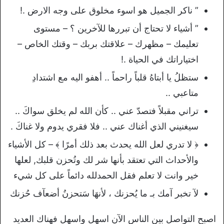
” ناكر الجميل هو اسوء مخلوق على وجه الارض .!
” أشياء لا تحتاج أن تبررها للآخرين ؟ – مستوى
تعليمك – مظهرك – علاقتك بربك – وقتك الخاص –
اختياراتك في الحياة .!
ستظلُ يا أبتاهُ قلباً راحماً .. أهفو اليه مع اشتدادِ
متاعبي ..
تراني مقبلاً فتصدّ عني .. كأن الله لم يخلق سواكَ ..
سيغنيني الذي أغناك عني .. فلا فقري يدوم ولا غناكَ .
﴿ لا تدري لعل الله يحدث بعد ذلك أمرًا ﴾ – كل الأشياء
والأحداث التي تعتقد بأنها شر لك وتُحزن قلبك, لعلها
خير وانت لا تعلم فقل الحمدلله دائماً على كل شيء
لآ تخبر آمك بـ ما يُحزنك ، لأنهَا سَتحزنُ أضعآف حُزنك
اصبح التواصل بين الناس الآن اسهل واسهل فهناك العديد