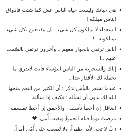
هي حياتك وليست حياة الناس عش كما شئت فآذواق
الناس مهلكه !
السعداء لا يملكون كل شيء ، بل مقتنعين بكل شيء
يمتلكونه ..!
أناس ﺗﺮﺗﻘﻲ ﺑﺎﻟﺤﻮﺍﺭ ﻣﻌﻬﻢ .. ﻭآخرون ﺗﺮﺗﻘﻲ ﺑﺎﻟﺼّﻤﺖ
ﻋﻨﻬﻢ ..!
إياك والسخرية من الناس البؤساء فأنت لاتدري ما
تحمله لك الأقدار غدا ..
عندما تشعر باليأس تذكر : أن الكثير من النعم منحها
الله لك بدون أن تسأله : فكيف إذا سألته .
العاقل إن أخطأ تأسف ، والأحمق إن أخطأ تفلسف
مرضتُ يوماً فنام الجميعُ وبقيت أُمي..❤️
رَبِّ لا تحنِ لأبي ظهراً، ولا تُصعب على أُمّي أَمراً.