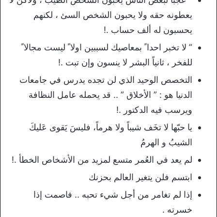
يعطونه حقه ولا يحبون الشخص السئ ، لكنهم
يحسبون له ألف حساب .!
” لا تخبر احدا ً بمعاصيك لسببين اولا ً ليست مجالا ً
للفخر ، ثانياً البشر لا ينسون وإن تبت .!
التخصص الوحيد الذي لن تجده يدرس في جامعات
الدنيا هو : ” الأخلاق ” .. قد يحمله عامل النظافة
ويرسب فيه الدكتور .!
يا حبّها لا تخَف شيباً ولا هرماً، فليسَ يَقوى عَليكَ
الشيبُ و الهرمُ
لم يعد في العُمر متسع لمزيد من الأشخاص الخطأ .!
ابتسم فلن يتغير العالم بحزنك
إذا لم تغامر من أجل شيء تحبه .. فاصمت إذا
خسرته .