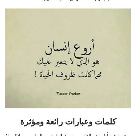
كلمات وعبارات رائعة ومؤثرة
” عجباً لبعض الناس يحبون الشخص الطيب ، ولاكن لا