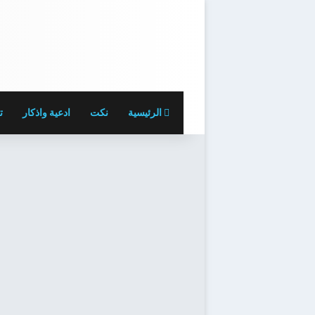
الرئيسية
نكت
ادعية واذكار
ت