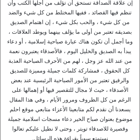
إن علاقة الصداقة تستحق أن تؤلف من أجلها الكتب وأن
تنظم فيها القصائد ، ففيها المختلط من كل شيء والضد
من كل شيء ، والحب بكل شيء ، إن اهتمام الصديق
بصديقه تعتبر من أولى ما يؤلف بينهما ويوطد العلاقات ،
وما أجمل أن تكون هناك عبارة صباحية إسلامية ، أو دعاء
يبدأ به الصديق والخليل اليوم ، فالأصدقاء يعتبرون نعمة
من عند الله عز وجل ، لهم من الأحرف الصباحية العذبة
كل الحقوق ، فمشاركة كلمات جميلة ومميزة للصديق
والرفيق تعتبر من الأمور الصباحية الرئيسية عند بعض
الأصدقاء ، حيث لا مجال للتقصير فيها أو إهمالها على
الرغم من كل الظروف ومرور الأيام ، وفي هذا المقال
يسعدنا أن نقدم لكم متابعينا الأعزاء متابعي موقع احلم
موضوع بعنوان صباح الخير دعاء مسجات اسلامية جميلة
وقصيرة للاصدقاء تويتر ، وحتى لا نطيل عليكم تعالوا
نستمتع سوياً بقراءة هذه الرسائل.