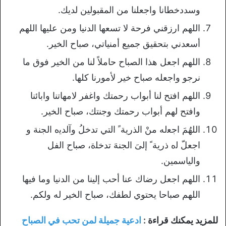
وسددخطانا واجعلنا من المقبولين لديك.
اللهم ارزقني فرحة لا تسعها الدنيا ومن عليها اللهم
أسعدني بتحقيق جميع أمنياتي، صباح الخير.
اللهم اجعل هذا الصباح حاملاً لنا من الخير فوق ما
نرجو واجعله صباح خير لأمورنا كلها.
اللهم افتح لنا أبواب رحمتك واغفر لامهاتنا وابائنا
وافتح لهم أبواب رحمتك وجنتك، صباح الخير.
ﺍﻟﻠﻬُﻢَ ﺍﺟﻌله ﻣﻦْ ﺍﻟﺬﺭﻳﺔ ً ﺍﻟﺘﻲ ﺗﺪﺧﻞُ ﻭﺁﻟﺪﻳه ﺍﻟﺠﻨﺔ ﻭ
ﺍﺟﻌﻞّ ﻟه ﺫﺭﻳﺔ ً ﺇﻟﻰَ ﺍﻟﺠﻨﻪَ ﺗﺪﺧﻠة، صباح الفل
والياسمين.
اللھم اجعل رضاك عنا أحب إلينا من الدنيا وما فيها
اللهم صباحا يحتوي لطفك، صباح الخير له ولكم.
للمزيد يمكنك قراءة :
ادعية جميلة لمن تحب في الصباح