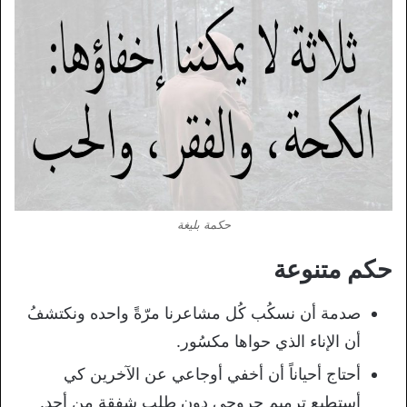
حكمة بليغة
حكم متنوعة
صدمة أن نسكُب كُل مشاعرنا مرّةً واحده ونكتشفُ
أن الإناء الذي حواها مكسُور.
أحتاج أحياناً أن أخفي أوجاعي عن الآخرين كي
أستطيع ترميم جروحي دون طلب شفقة من أحد.