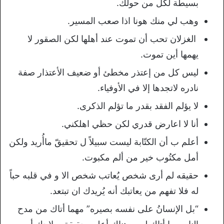
بسيطة لكل من حولك.
وهب لي منك هونا اذا صعب المسير.
الغزلان تحب أن تموت عند أهلها لكن الصقور لا
يهمها أين تموت.
ليس كل من إعتذر مخطئ أو ضعيف الأعتذار صفة
نادره لاتجدها إلا في الأوفياء.
لا يؤلم الفقد بقدر ما تؤلم الذكرى.
أﻧﺎ ﻻ اعارض قدري لكن ﺣﻈﻲ ﺍﻫﻠﻜﻨﻲ.
أعلم ب أن الكتّابة ليست سبيلاً ل تحقيقّ ماأُريد ولكن
أمل مكتُوب خير من ألم مكبوت.
حقيقه لم أرى شخص يُعاتب شخص الا و في قلبه حباً
له فلا تفهم من يعاتبك أنه يُريدك ان تبتعد.
“بل الإنسانُ على نفسه بصيره” مهما أتاك من مدح