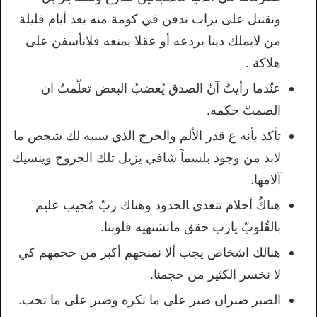
ونقتتل على تراب ندفن في كومة منه بعد أيام قليلة
من لايملك دينا يردعه أو عقلا يمنعه فلاتأسفن على
هلاكة .
عنّدما رأيتُ آنّ الصدق يُغضبُ البعض تعلّمتُ ان
الصمتّ حكمه.
تأكد بأنه ع قدر الألم والجرح الذي سببه لك شخص ما
لابد من وجود بلسماً شافي يزيل تلك الجروح وينسيك
آلامها.
هناكُ أحلام تتعدى ﺎلحدود وهناك ربّ مُجيب عليم
بالقُلوبّ يارب حقق ماتشتهيه قلوبنا.
هنالك اشخاص يجب ألا نمنحهم أكبر من حجمهم كي
لا نخسر الكثير من حجمنا.
الصبر صبران صبر على ما تكره وصبر على ما تحب.