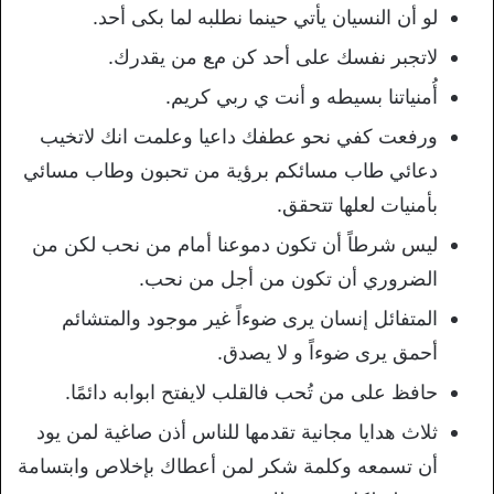
لو أن النسيان يأتي حينما نطلبه لما بكى أحد.
لاتجبر نفسك على أحد ﻛﻦ مﻊ من ﻳﻘﺪﺭﻙ. ‏
أُمنياتنا بسيطه و أنت ي ربي كريم.
ورفعت كفي نحو عطفك داعيا وعلمت انك لاتخيب
دعائي طاب مسائكم برؤية من تحبون وطاب مسائي
بأمنيات لعلها تتحقق.
ليس شرطاً أن تكون دموعنا أمام من نحب لكن من
الضروري أن تكون من أجل من نحب.
المتفائل إنسان يرى ضوءاً غير موجود والمتشائم
أحمق يرى ضوءاً و لا يصدق.
حافظ على من تُحب فالقلب لايفتح ابوابه دائمًا.
ثلاث هدايا مجانية تقدمها للناس أذن صاغية لمن يود
أن تسمعه وكلمة شكر لمن أعطاك بإخلاص وابتسامة