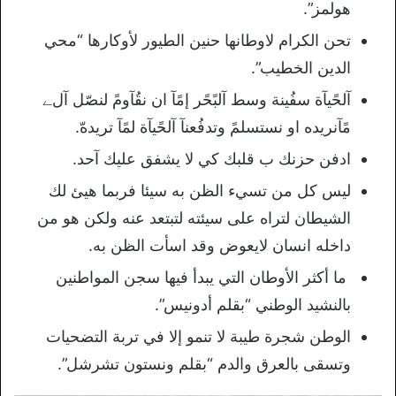
هولمز”.
تحن الكرام لاوطانها حنين الطيور لأوكارها “محي
الدين الخطيب”.
آلحًيآة سفُينة وسط آلبًحًر إمًآ ان نقُآومً لنصّل آلﮯ
مًآنريده او نستسلمً وتدفُعنآ آلحًيآة لمًآ تريدهّ.
ادفن حزنك ب قلبك كي لا يشفق عليك آحد.
ليس كل من تسيء الظن به سيئا فربما هيئ لك
الشيطان لتراه على سيئته لتبتعد عنه ولكن هو من
داخله انسان لايعوض وقد اسأت الظن به.
ما أكثر الأوطان التي يبدأ فيها سجن المواطنين
بالنشيد الوطني “بقلم أدونيس”.
الوطن شجرة طيبة لا تنمو إلا في تربة التضحيات
وتسقى بالعرق والدم “بقلم ونستون تشرشل”.