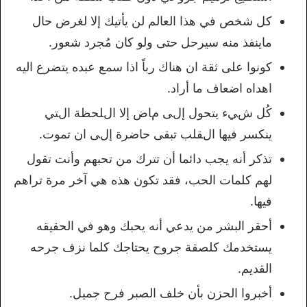
كل شخص في هذا العالم لن يأتيك إلا لغرض حال
ماينفذ منه سيرحل حتى ولو كان مُجرد شعور.
كونوا على ثقة ان هناك رباً اذا سمع عبده يتضرع اليه
اهداه اضعاف ما أراد.
ﻛُﻞ شﻲﺀ ﻳﺘﺤﻮﻝ ﺇلﯽ مﺎﺽ ﺇﻻ ﺍلﻠﺤﻈﺔ ﺍلﺘﻲ
ﻳﻨﻜﺴﺮ ﻓﻴﻬﺎ ﺍلﻘﻠﺐ ﺗﺒﻘﯽ ﺣﺎﺿﺮﺓ ﺇلﯽ ان تموت.
تذكر أنه يجب دائما أن تترك من تحبهم وأنت تقول
لهم كلمات الحب، فقد تكون هذه هي آخر مرة تراهم
فيها.
أحقر البشر من يدعي أنه يحبك وهو في الحقيقه
يستخدمك كلصقة جروح يحتاجك كلما نزف جرحه
القديم.
أخبروا الحزن بأن خلف الصبر فرح جميل.