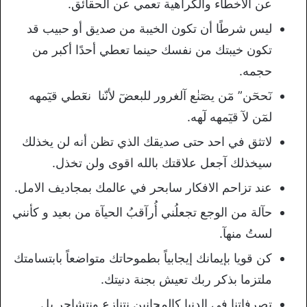
عن الأخطاء والكراهية تعمي عن الحقائق. ‌
‏ليس شرطًا أن تكون الخيبة من صديق أو حبيب قد
تكون خيبتك من نفسك حينما تعطي أحدًا أكبر من
حجمه‌‏.
نٓححٓن” مٓن يصٓنٰع آلغرور للبعضٓ لأنّنا نعٓطي قيٓمهه
لمٓن لآ قيٓمهه لٓهه.
لاتثق في احد حتى صديقك الذي تظن أنه لن يخذلك
سيخذلك آجعل علاقتك بالله اقوى ولن تخذل.
عند تزاحم الافكار سابحر في عالمك بمجاديف الامل.
حآلة من الوجع تجعلُني أُرآقبُ الحيآة من بعيد و كأنني
لستُ منهآ.
كن قويا بإيمانك إيجابياً بطموحاتك متواضعاً بابتسامتك
ملتزما بذكر ربك تعيش بجنة دنيتك.
تصرفاتنا في الدنيا كالمجانين نتنازع ونتشاجر بل