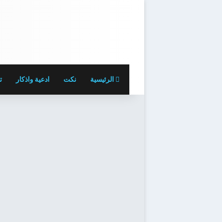
الرئيسية
نكت
ادعية واذكار
ت