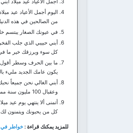
أجمل الأعياد عيد ميلاد أبن
اليوم أجمل الأعياد عيد مي
من الصالحين في هذه الدنيا.
في عيونك الصغار يبتسم خا
أبني حبيبي الذي جلب الفخر 
كل سوء ويرزقك خير ما في ا
ما بين الحرف وسطر أقول لك
يكون عامك الجديد مليء بال
أبني الغالي نحن جميعاً نحب
وعقبال 100 مليون سنة مملوءة بالسعادة والفرح والسرور، اللهم آمين.
أتمنى ألا ينتهي يوم عيد 
كل من يحبونك ويتمنون لك ال
للمزيد يمكنك قراءة :
خواطر في ح