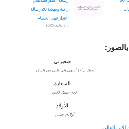
تصبح على خير أجمل 30
رسالة اعتذار لصديقتي
باب
راقية ومهذبة 20 رسالة
اعتذار تنهي الخصام
3 يوليو، 2025
بالصور:
لديك براءة أشهى إلى قلبي من السكر
كلام جميل للابن
أولادي حياتي
الابن الغالي