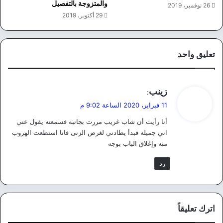
والمتزوجة بالتفصيل
26 نوفمبر، 2019
29 أكتوبر، 2019
تعليق واحد
ي
زينب
:
ق
11 فبراير، 2020 الساعة 9:02 م
و
أنا رأيت أن شاب غريب مررت بجانبه فسمعته يقول عني
ل
اني جميله فبدأ يطادني لغرض الزنى فانا استطعت الهروب
منه وإغلاق الباب بوجه
رد
اترك تعليقاً