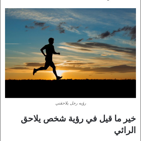
رؤيه رجل يلاحقني
خير ما قيل في رؤية شخص يلاحق
الرائي