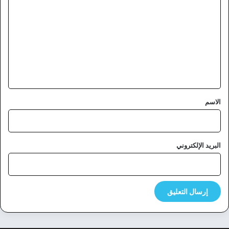
ل
ت
ع
ل
ي
ق
*
الاسم
البريد الإلكتروني