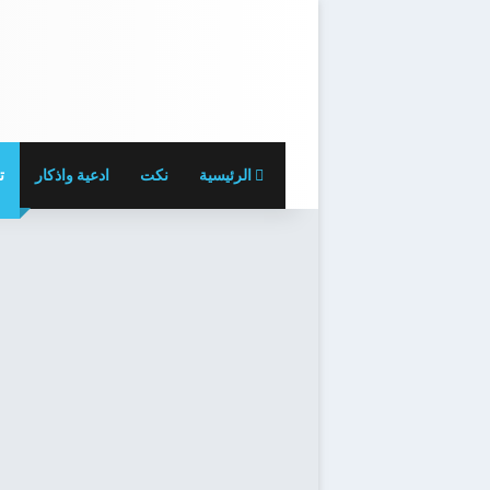
الرئيسية
نكت
ادعية واذكار
ت