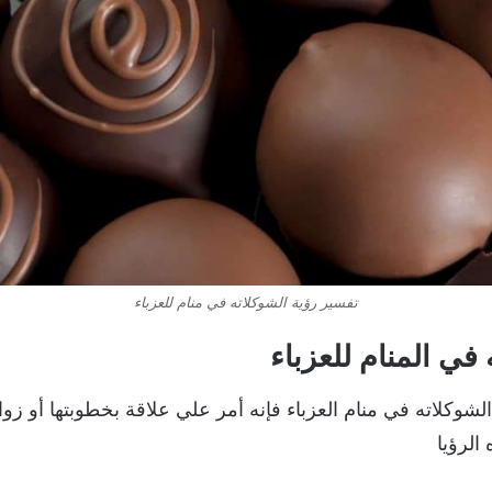
تفسير رؤية الشوكلاته في منام للعزباء
في المنام للعزباء
لشوكلاته في منام العزباء فإنه أمر علي علاقة بخطوبتها أو زواج
لرؤيا