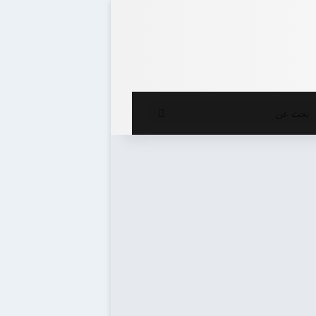
ع المظلم
بحث
عن