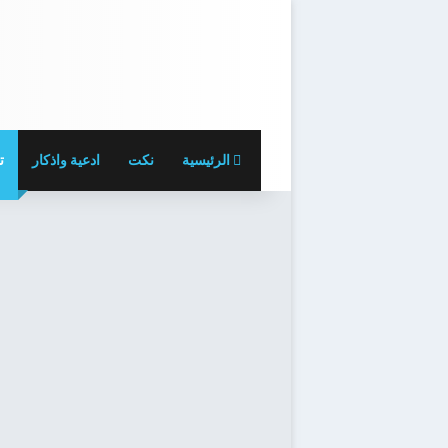
الرئيسية
نكت
ادعية واذكار
ت