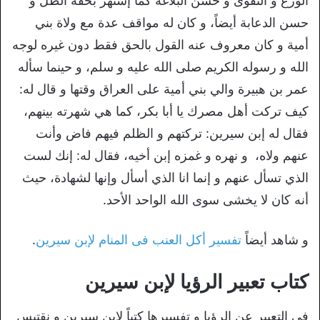
الورع و التقوى و حسن البلاغة كما إشتهر بخفة الظل و
حسن الدعابة أيضاً، و كان له مواقف عدة مع ولاة بني
أمية و كان معروف عنه القول بالحق فقط دون غيره لوجه
الله و رسوله الكريم صلى الله عليه و سلم، و حينما سأله
عمر بن هبيرة والي بني أمية على العراق وقتها و قال له:
كيف تركت أهل مصرك يا أبا بكر، كما هي شهرته بينهم،
فقال له إبن سيرين: تركتهم و الظلم فيهم فاض وأنت
عنهم ولاه، و نهره و غمزه إبن أخيه، فقال له: إنك لست
الذي تسأل عنهم و إنما انا الذي أسأل وإنها لشهادة، حيث
أنه كان لا يخشى سوى الله الواحد الأحد.
و شاهد أيضاً
تفسير أكل العنب فى المنام لإبن سيرين
.
كتاب تعبير الرؤيا لإبن سيرين
في التعبير عن الرؤيا و تفسيرها كتباً لإبن سيرين و نقتبس