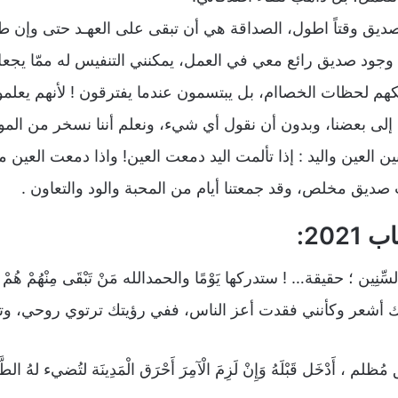
لصديق وقتاً اطول، الصداقة هي أن تبقى على العهـد حتى وإن
جود صديق رائع معي في العمل، يمكنني التنفيس له ممّا يج
كهم لحظات الخصاام، بل يبتسمون عندما يفترقون ! لأنهم يعلمو
 إلى بعضنا، وبدون أن نقول أي شيء، ونعلم أننا نسخر من ال
ين العين واليد : إذا تألمت اليد دمعت العين! واذا دمعت العين م
ديق مخلص، وقد جمعتنا أيام من المحبة والود والتعاون .
السِّنِين ؛ حقيقة… ! ستدركها يَوْمًا والحمدالله مَنْ تَبْقَى مِنْهُمْ هُم
قاك أشعر وكأنني فقدت أعز الناس، ففي رؤيتك ترتوي روحي، 
ِيق مُظلم ، أَدْخَل قَبْلَهُ وَإِنْ لَزِمَ الْآمِرَ أَحْرَق الْمَدِينَة لتُضيء لهُ ا