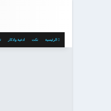
الرئيسية
نكت
ادعية واذكار
ت