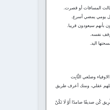
 طالت المسافات أو قصرت.
عل يومي يمضي أسرع.
ن بأنهم سيعودون قريبا.
موقف نفسه.
سحتها اليد.
ْ الاوفياء وضلعي الثَّابِت
وتلهم عقلي، ومنك أعرف طريق
لطَّرِيق كُن صديقًا صامدًا أَوْ لَا تَكُنْ