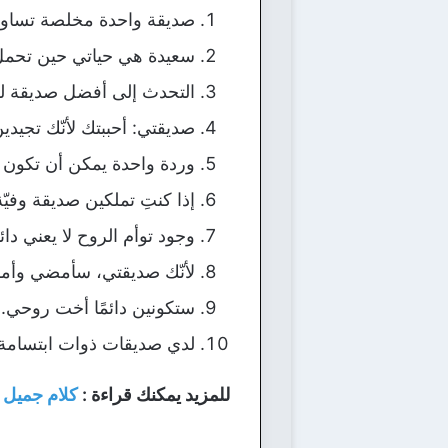
صديقة واحدة مخلصة تساوي
سعيدة هي حياتي حين تحمل
التحدث إلى أفضل صديقة لك
صديقتي: أحببتك لأنّك تجيد
وردة واحدة يمكن أن تكون 
إذا كنتِ تملكين صديقة وفيّة، إ
وجود توأم الروح لا يعني دا
لأنّك صديقتي، سأمضي وأمسك 
ستكونين دائمًا أخت روحي..
لدي صديقات ذوات ابتسامة
للمزيد يمكنك قراءة :
كلام جميل ع