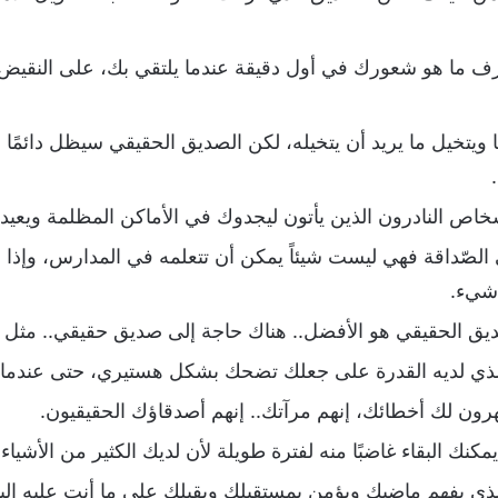
رف ما هو شعورك في أول دقيقة عندما يلتقي بك، على النقي
ويتخيل ما يريد أن يتخيله، لكن الصديق الحقيقي سيظل دائمًا ح
خاص النادرون الذين يأتون ليجدوك في الأماكن المظلمة ويعيدو
لصّداقة فهي ليست شيئاً يمكن أن تتعلمه في المدارس، وإذا لم
 شيء.
ديق الحقيقي هو الأفضل.. هناك حاجة إلى صديق حقيقي.. مثل 
 لديه القدرة على جعلك تضحك بشكل هستيري، حتى عندما تع
رون لك أخطائك، إنهم مرآتك.. إنهم أصدقاؤك الحقيقيون.
ك البقاء غاضبًا منه لفترة طويلة لأن لديك الكثير من الأشياء ل
يفهم ماضيك ويؤمن بمستقبلك ويقبلك على ما أنت عليه اليو