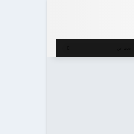
ع المظلم
بحث
عن