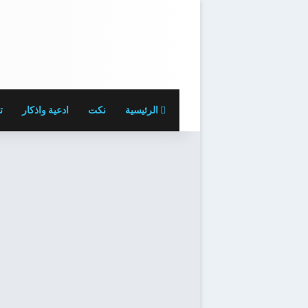
الرئيسية
نكت
ادعية واذكار
ت