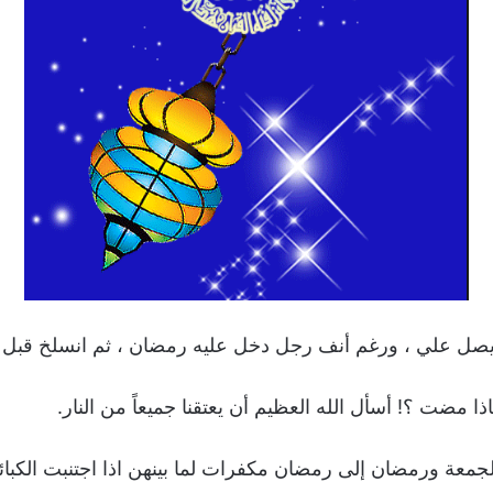
ل علي ، ورغم أنف رجل دخل عليه رمضان ، ثم انسلخ قبل أن
ا مضت ؟! أسأل الله العظيم أن يعتقنا جميعاً من النار.
معة ورمضان إلى رمضان مكفرات لما بينهن اذا اجتنبت الكبائر