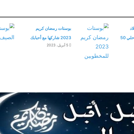
اد
بوستات رمضان كريم
صديقتي الحلوة .. احلي 50
2023 شاركها مع أحبابك
5 أبريل، 2023