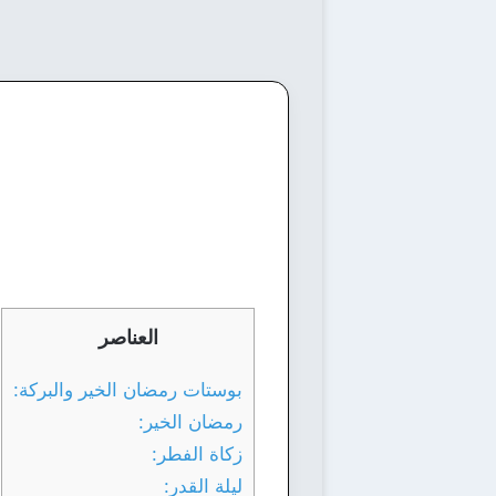
العناصر
بوستات رمضان الخير والبركة:
رمضان الخير:
زكاة الفطر:
ليلة القدر: