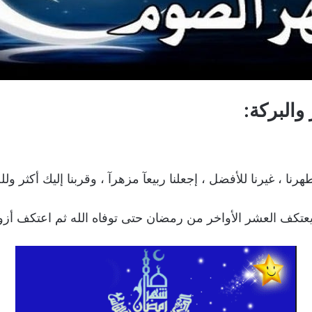
والبركة:
ا ، غيرنا للأفضل ، إجعلنا ربيعآ مزهرآ ، وقربنا إليك أكثر ولل
يعتكف العشر الأواخر من رمضان حتى توفاه الله ثم اعتكف أزو