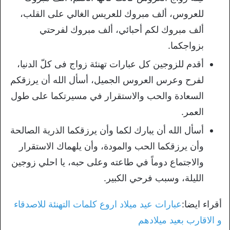
للعروس، ألف مبروك للعريس الغالي على القلب،
ألف مبروك لكم أحبائي، ألف مبروك لفرحتي
بزواجكما.
أقدم للزوجين كل عبارات تهنئة زواج فى كلّ الدنيا،
لفرح وعرس العروس الجميل، أسأل الله أن يرزقكم
السعادة والحب والاستقرار في مسيرتكما على طول
العمر.
أسأل الله أن يبارك لكما وأن يرزقكما الذرية الصالحة
وأن يرزقكما الحب والمودة، وأن يلهماك الاستقرار
والاجتماع دوماً في طاعته وعلى حبه، يا احلي زوجين
الليلة، وسبب فرحي الكبير.
أقراء ايضا:
عبارات عيد ميلاد اروع كلمات التهنئة للاصدقاء
و الاقارب بعيد ميلادهم