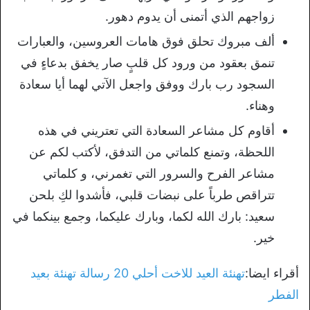
زواجهم الذي أتمنى أن يدوم دهور.
ألف مبروك تحلق فوق هامات العروسين، والعبارات
تنمق بعقود من ورود كل قلبٍ صار يخفق بدعاءٍ في
السجود رب بارك ووفق واجعل الآتي لهما أيا سعادة
وهناء.
أقاوم كل مشاعر السعادة التي تعتريني في هذه
اللحظة، وتمنع كلماتي من التدفق، لأكتب لكم عن
مشاعر الفرح والسرور التي تغمرني، و كلماتي
تتراقص طرباً على نبضات قلبي، فأشدوا لكِ بلحن
سعيد: بارك الله لكما، وبارك عليكما، وجمع بينكما في
خير.
أقراء ايضا:
تهنئة العيد للاخت أحلي 20 رسالة تهنئة بعيد
الفطر