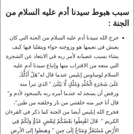
سبب هبوط سيدنا أدم عليه السلام من
الجنة :
خرج الله سيدنا أدم عليه السلام من الجنة التي كان
يعيش في نعيمها هو وزوجته حواء ويتقلبا فيها كيف
يشاء بسبب عصيانه لأمر ربه في الابتعاد عن الشجرة
التي منعه من الاقتراب منها وإتباع سيدنا أدم عليه
السلام لوساوس إبليس عندما قال له”هَلْ أَدُلُّكَ
عَلَىٰ شَجَرَةِ الْخُلْدِ وَمُلْكٍ لَّا يَبْلَىٰ ” الذي تبرأ منه
ورفض أن يسجد له عندما أمره ربه بالسجود لأدم و”
قال أنا خير منه خلقتني من نار وخلقته من طين”،
فخرج الله إبليس أيضا من الجنة كما ذكر في القرءان
الكريم ” قَالَ اهْبِطُوا بَعْضُكُمْ لِبَعْضٍ عَدُوٌّ وَلَكُمْ فِي
الأَرْضِ مُسْتَقَرٌّ وَمَتَاعٌ إِلَى حِينٍ ” وهبطوا إلى الأرض