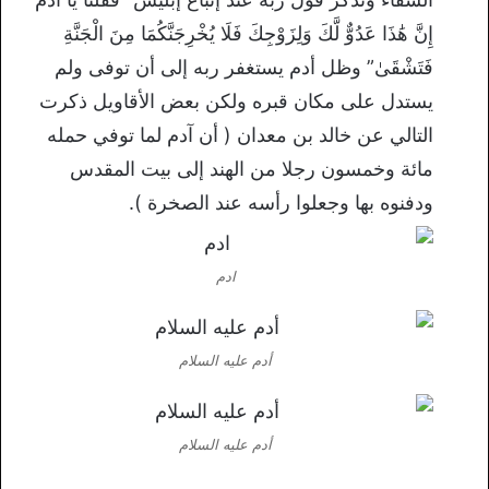
إِنَّ هَٰذَا عَدُوٌّ لَّكَ وَلِزَوْجِكَ فَلَا يُخْرِجَنَّكُمَا مِنَ الْجَنَّةِ
فَتَشْقَىٰ” وظل أدم يستغفر ربه إلى أن توفى ولم
يستدل على مكان قبره ولكن بعض الأقاويل ذكرت
التالي عن خالد بن معدان ( أن آدم لما توفي حمله
مائة وخمسون رجلا من الهند إلى بيت المقدس
ودفنوه بها وجعلوا رأسه عند الصخرة ).
ادم
أدم عليه السلام
أدم عليه السلام