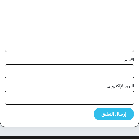
ل
ت
ع
ل
ي
ق
*
الاسم
البريد الإلكتروني