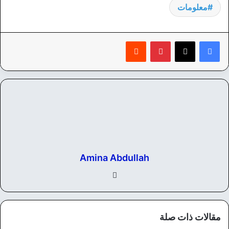
معلومات
بينتيريست
‏Reddit
Amina Abdullah
في
سب
وك
مقالات ذات صلة