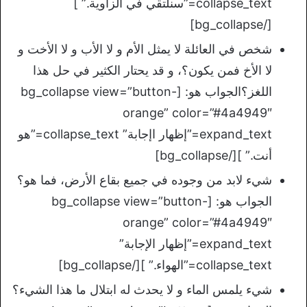
collapse_text=”سنلتقي في الزاوية.” ]
[/bg_collapse]
شخص في العائلة لا يمثل الأم و لا الأب و لا الأخت و
لا الأخ فمن يكون؟، و قد يحتار الكثير في حل هذا
اللغز؟الجواب هو: [bg_collapse view=”button-
orange” color=”#4a4949″
expand_text=”إظهار اإجابة” collapse_text=”هو
أنت.” ][/bg_collapse]
شيء لابد من وجوده في جميع بقاع الأرض، فما هو؟
الجواب هو: [bg_collapse view=”button-
orange” color=”#4a4949″
expand_text=”إظهار الإجابة”
collapse_text=”الهواء.” ][/bg_collapse]
شيء يلمس الماء و لا يحدث له ابتلال ما هذا الشيء؟