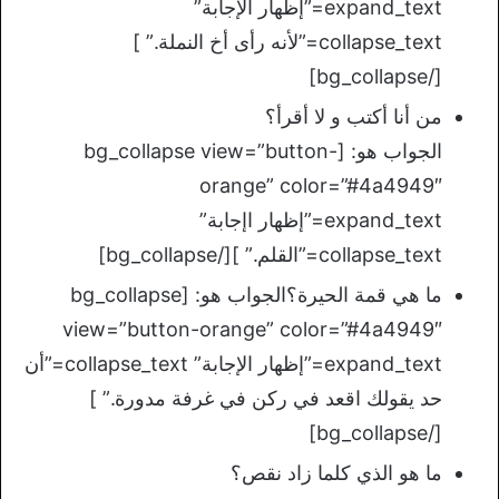
expand_text=”إظهار الإجابة”
collapse_text=”لأنه رأى أخ النملة.” ]
[/bg_collapse]
من أنا أكتب و لا أقرأ؟
الجواب هو: [bg_collapse view=”button-
orange” color=”#4a4949″
expand_text=”إظهار اإجابة”
collapse_text=”القلم.” ][/bg_collapse]
ما هي قمة الحيرة؟الجواب هو: [bg_collapse
view=”button-orange” color=”#4a4949″
expand_text=”إظهار الإجابة” collapse_text=”أن
حد يقولك اقعد في ركن في غرفة مدورة.” ]
[/bg_collapse]
ما هو الذي كلما زاد نقص؟