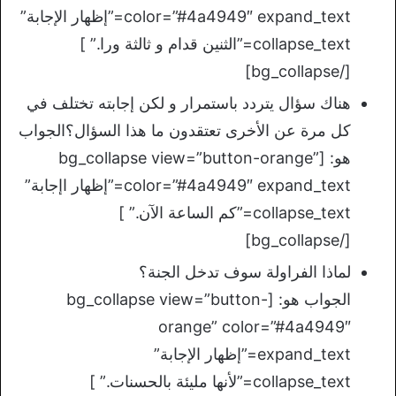
color=”#4a4949″ expand_text=”إظهار الإجابة”
collapse_text=”الثنين قدام و ثالثة ورا.” ]
[/bg_collapse]
هناك سؤال يتردد باستمرار و لكن إجابته تختلف في
كل مرة عن الأخرى تعتقدون ما هذا السؤال؟الجواب
هو: [bg_collapse view=”button-orange”
color=”#4a4949″ expand_text=”إظهار اإجابة”
collapse_text=”كم الساعة الآن.” ]
[/bg_collapse]
لماذا الفراولة سوف تدخل الجنة؟
الجواب هو: [bg_collapse view=”button-
orange” color=”#4a4949″
expand_text=”إظهار الإجابة”
collapse_text=”لأنها مليئة بالحسنات.” ]