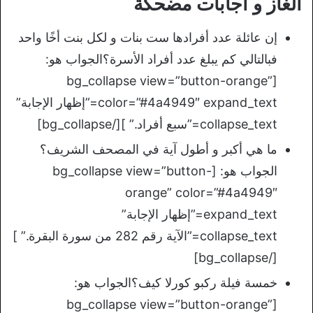
ألغاز و اجابات مضحكة
إن عائلة عدد أفرادها ست بنات و لكل بنت أخًا واحد
فبالتالي كم يبلغ عدد أفراد الأسرة؟الجواب هو:
[bg_collapse view=”button-orange”
color=”#4a4949″ expand_text=”إظهار الإجابة”
collapse_text=”سبع أفراد.” ][/bg_collapse]
ما هي أكبر و أطول آية في المصحف الشريف؟
الجواب هو: [bg_collapse view=”button-
orange” color=”#4a4949″
expand_text=”إظهار الإجابة”
collapse_text=”الآية رقم 282 من سورة البقرة.” ]
[/bg_collapse]
خمسة فيلة ركبو كورلا كيف؟الجواب هو:
[bg_collapse view=”button-orange”