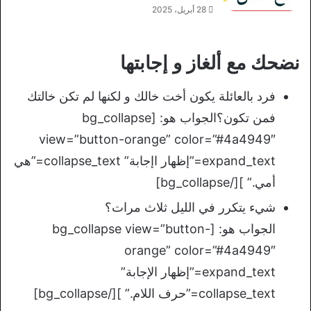
28 أبريل، 2025
نضحك مع ألغاز و إجابتها
فرد بالعائلة يكون أخت خالك و لكنها لم تكن خالتك
فمن تكون؟الجواب هو: [bg_collapse
view=”button-orange” color=”#4a4949″
expand_text=”إظهار اإجابة” collapse_text=”هي
أمي.” ][/bg_collapse]
شيء يتكرر في الليل ثلاث مرات؟
الجواب هو: [bg_collapse view=”button-
orange” color=”#4a4949″
expand_text=”إظهار الإجابة”
collapse_text=”حرف اللام.” ][/bg_collapse]