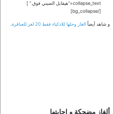
collapse_text=”هيقابل الصيني فوق.” ]
[/bg_collapse]
و شاهد أيضاً
الغاز وحلها للاذكياء فقط 20 لغز للعباقرة
.
ألغاز مضحكة و إجابتها