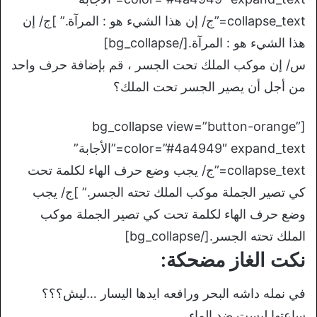
collapse_text=”ج/ إن هذا الشيء هو : المرآة.” ]ج/ إن
هذا الشيء هو : المرآة.[/bg_collapse]
س/ إن موكب الملك تحت الجسر ، قم بإضافة حرف واحد
من أجل أن يصير الجسر تحت الملك؟
[bg_collapse view=”button-orange”
color=”#4a4949″ expand_text=”الأجابة”
collapse_text=”ج/ يجب وضع حرف الهاء لكلمة تحت
كي تصير الجملة موكب الملك تحته الجسر.” ]ج/ يجب
وضع حرف الهاء لكلمة تحت كي تصير الجملة موكب
الملك تحته الجسر.[/bg_collapse]
نكت الغاز مضحكة:
في نمله داشه البحر ورافعه ايدها اليسار …ليش؟؟؟
ساعتها ليست ضد الماء