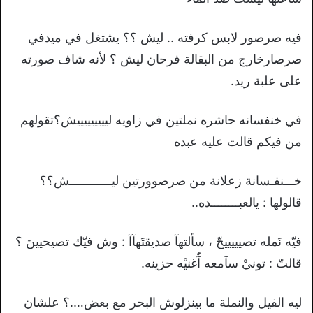
فيه صرصور لابس كرفته .. ليش ؟؟ يشتغل في ميدفي
صرصارخارج من البقالة فرحان ليش ؟ لأنه شاف صورته
على علبة ريد.
في خنفسانه حاشره نملتين في زاويه ليييييييييش؟تقولهم
من فيكم قالت عليه عبده
خـــنفـسانة زعلانة من صرصوورتين ليــــــــــــش؟؟
قالولها : يالعبــــــــده..
فيّه نَمله تصيييييحّ ، سألتهآ صديقتَهآآ : وش فيّك تصيحيينَ ؟
قالتّ : تونيْ سآمعه آٌغنيْه حزينه.
ليه الفيل والنملة ما بينزلوش البحر مع بعض….؟ علشان