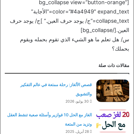
[bg_collapse view=”button-orange”
color=”#4a4949″ expand_text=”الأجابة”
collapse_text=”ج/ يوجد حرف العين.” ]ج/ يوجد حرف
العين.[/bg_collapse]
س/ هل تعلم ما هو الشيء الذي تقوم بحمله ويقوم
بحملك؟
مقالات ذات صلة
قصص الألغاز: رحلة ممتعة في عالم التفكير
والتشويق
30 يوليو، 2026
الغاز مع الحل 10 فوازير وأسئلة صعبة تنشط العقل
وتزيد من المتعة
28 أبريل، 2025