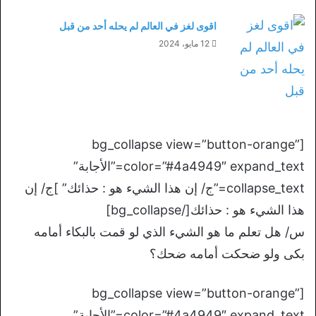
اقوى لغز في العالم لم يحله أحد من قبل
12 مايو، 2024
[bg_collapse view=”button-orange”
color=”#4a4949″ expand_text=”الأجابة”
collapse_text=”ج/ إن هذا الشيء هو : حذائك” ]ج/ إن
هذا الشيء هو : حذائك[/bg_collapse]
س/ هل تعلم ما هو الشيء الذي لو قمت بالبكاء أمامه
بكى ولو ضحكت أمامه ضحك؟
[bg_collapse view=”button-orange”
color=”#4a4949″ expand_text=”الأجابة”