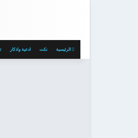
الرئيسية
نكت
ادعية واذكار
ت