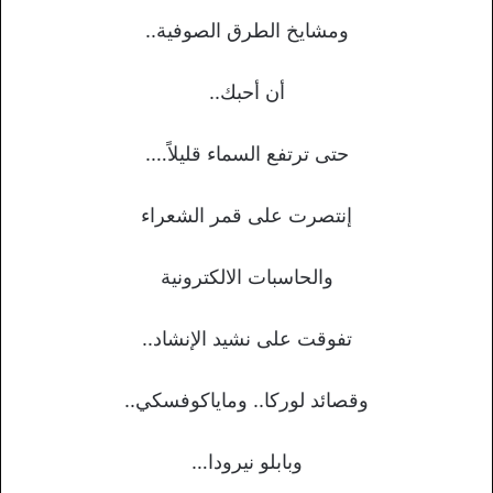
ومشايخ الطرق الصوفية..
أن أحبك..
حتى ترتفع السماء قليلاً….
إنتصرت على قمر الشعراء
والحاسبات الالكترونية
تفوقت على نشيد الإنشاد..
وقصائد لوركا.. وماياكوفسكي..
وبابلو نيرودا…