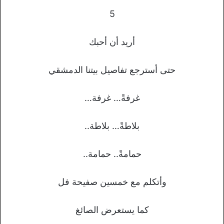
5
أريد أن أحبك
حتى أسترجع تفاصيل بيتنا الدمشقي
غرفةً… غرفة…
بلاطةً… بلاطة..
حمامةً.. حمامة..
وأتكلم مع خمسين صفيحة فل
كما يستعرض الصائغ