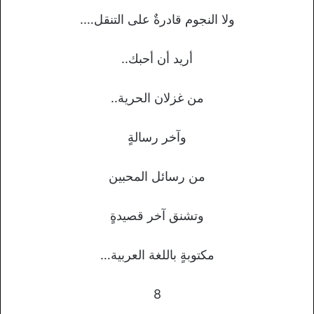
ولا النجوم قادرةٌ على التنقل….
أريد أن أحبك..
من غزلان الحرية..
وآخر رسالةٍ
من رسائل المحبين
وتشنق آخر قصيدةٍ
مكتوبةٍ باللغة العربية…
8