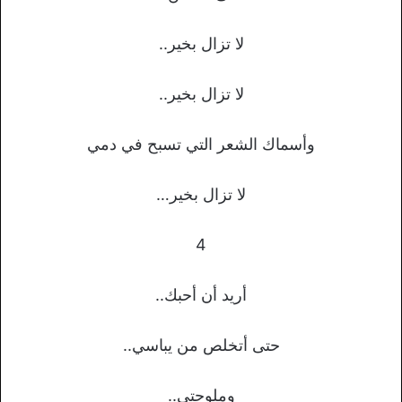
لا تزال بخير..
لا تزال بخير..
وأسماك الشعر التي تسبح في دمي
لا تزال بخير…
4
أريد أن أحبك..
حتى أتخلص من يباسي..
وملوحتي..