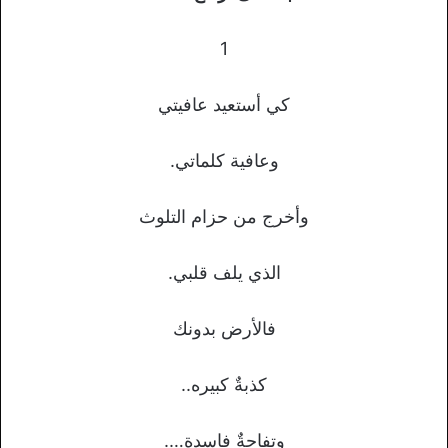
1
كي أستعيد عافيتي
وعافية كلماتي.
وأخرج من حزام التلوث
الذي يلف قلبي.
فالأرض بدونك
كذبةٌ كبيره..
وتفاحةٌ فاسدة….