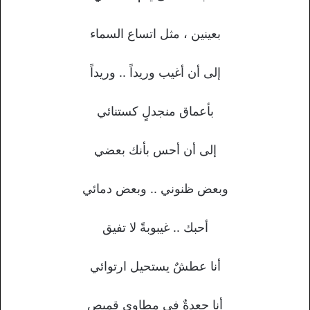
بعينين ، مثل اتساع السماء
إلى أن أغيب وريداً .. وريداً
بأعماق منجدلٍ كستنائي
إلى أن أحس بأنك بعضي
وبعض ظنوني .. وبعض دمائي
أحبك .. غيبوبةً لا تفيق
أنا عطشٌ يستحيل ارتوائي
أنا جعدةٌ في مطاوي قميصٍ