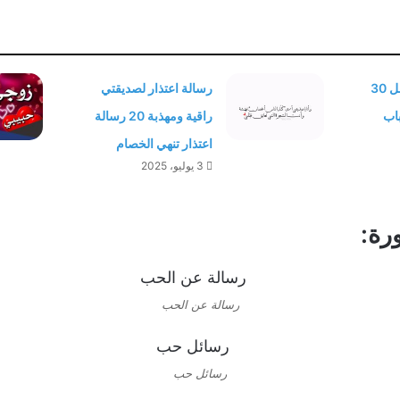
تصبح على خير أجمل 30
رسالة اعتذار لصديقتي
باب
راقية ومهذبة 20 رسالة
اعتذار تنهي الخصام
3 يوليو، 2025
رة:
رسالة عن الحب
رسائل حب