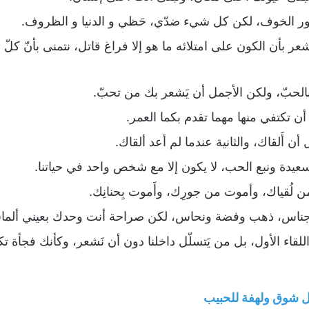
حور الخوف، لكن كل شيء ضدّي، حَظي و الدنيا و الظروف.
عر بأن الكون على امتلائه ما هو إلا فراغ قاتل، نتمنى بأنّ كلّ
بالحبّ، ولكن الأجمل أن يَشعر بك من تحبّ.
أن تكتفي منها مهما تقدم بكما العمر.
أن أَلقاك، والثانية عندما لم أعد ألقاك.
سعيدة ونبع الحب، لا يكون إلا مع شخص واحد في حياتنا.
 لُقياك، وأموت من جورِك، وأَموت بِحنانِك.
ا أجناس، ذهب وفضة ونحاس، لكن صراحة أنت وحدك بعيني ألما
للقاء الأول، بل من يَتسلّل داخلنا دون أن نَشعر، وكأنك فجأة تك
 شوق ولهفة للحبيب