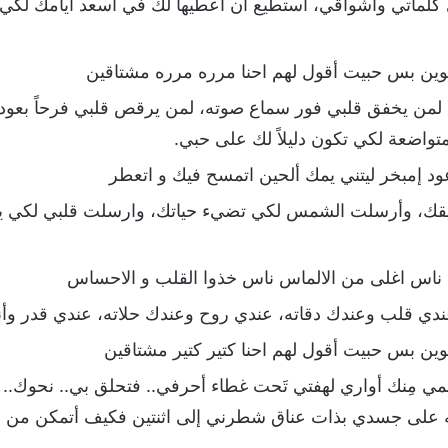
ى كلماتي وأشواقي، أستطيع أن أعطيها لك في أسعد أيامك لكي
لوين بس حبيت أقول لهم احنا مرره مرره مشتاقين
، لمن يخفق قلبي فور سماع صوته، لمن يرقص قلبي فرحاً بعود
متواضعة لكي تكون دليلاً لك على حبي.
عود إمبخر ليتني يمك ألحين اتمسح فيك و اتعطر
ريقك، وأرسلت الشمس لكي تضيء حياتك، وارسلت قلبي لكي 
اس اغلى من الالماس ناس خذوا القلب و الاحساس
دي قلب وعندك دقاته، عندي روح وعندك حلاته، عندي قدر وأنت
وين بس حبيت أقول لهم احنا كتير كتير مشتاقين
قلمي مِنك أواري لهفتي تَحت غطاء أحرفي.. فتحلق بي.. نحوك.
لى جسدي بذات عناق شطرني إلى اثنتين فكيف أتمكن من ا