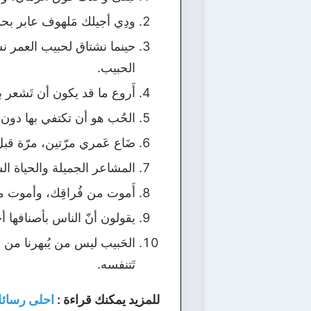
ودِي أجيلك مَلهوف عابر ب
حينما نشتاق لحبيب العمر نش
الحبيب.
أَروع ما قد يكون أن تَشعر 
الحُب هو أن تكتفي بها دون 
ضَاع عَمري مرّتين، مرّة قبل 
المشاعر الجميلة والحياة ال
أَموت من فُراقِك، وأموت من
يقولون أنّ الناس بأصنافه
الحَبيب ليس من يُبهرنا من ا
تَتنفسه.
للمزيد يمكنك قراءة :
احلى رسائل