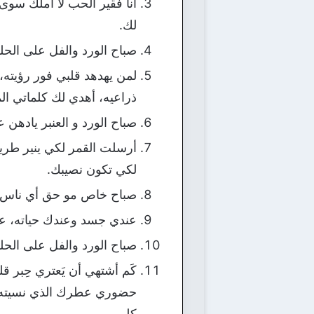
أنا فقير الحب لا أملك سو
لك.
صباح الورد والفل على الح
لمن يهدهد قلبي فور رؤيته
ذراعيه، أهدي لك كلماتي ال
صباح الورد و العنبر يادهن 
أرسلت القمر لكي ينير ط
لكي تكون نصيبك.
صباح خاص مو حق أي ناس ن
عندي جسد وعندك حياته، عن
صباح الورد والفل على الحل
كَم أشتهي أن يَعتري حِبر 
حضوري عطرك الذي نسيته ع
كلي