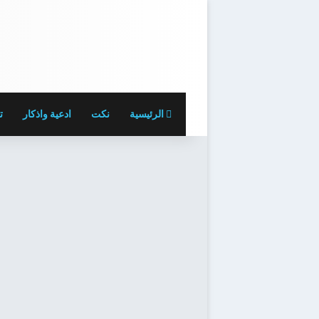
الرئيسية
نكت
ادعية واذكار
ت