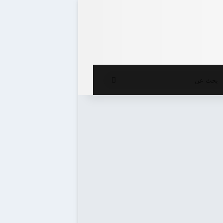
ع المظلم
بحث
عن