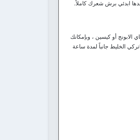
دها ابدئي برش شعرك كاملاً.
الابونج أو كيسين ، وبإمكانك
كي الخليط جانباً لمدة ساعة