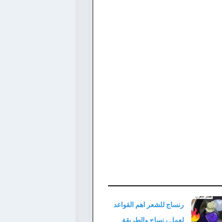
رنساج للشعر اهم القواعد
لعمل رنساج والطريقة