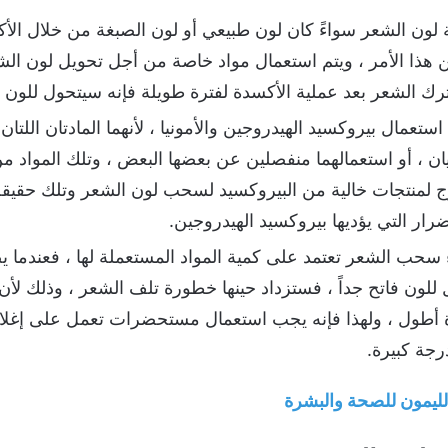
لة لون الشعر سواءً كان لون طبيعي أو لون الصبغة من خلال ال
 هذا الأمر ، ويتم استعمال مواد خاصة من أجل تحويل لون الش
ترك الشعر بعد عملية الأكسدة لفترة طويلة فإنه سيتحول للون ال
مال بيروكسيد الهيدروجين والأمونيا ، لأنهما المادتان اللتان ي
 ، أو استعمالهما منفصلين عن بعضها البعض ، وتلك المواد من 
وج لمنتجات خالية من البيروكسيد لسحب لون الشعر وتلك حقيقة ،
ار التي يؤديها بيروكسيد الهيدروجين.
 سحب الشعر تعتمد على كمية المواد المستعملة لها ، فعندما 
قل للون فاتح جداً ، فستزداد حينها خطورة تلف الشعر ، وذلك
ة أطول ، ولهذا فإنه يجب استعمال مستحضرات تعمل على إغ
جة كبيرة.
الليمون للصحة والبشرة