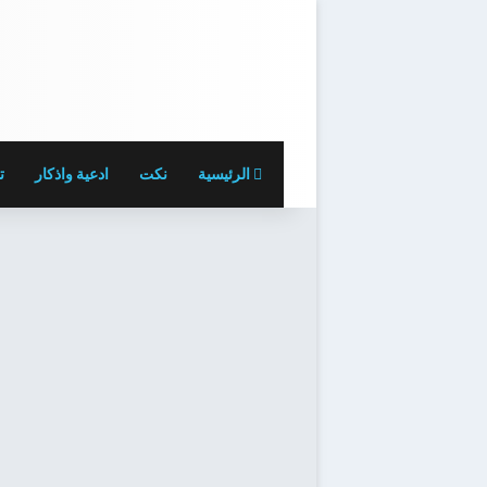
الرئيسية
نكت
ادعية واذكار
ت