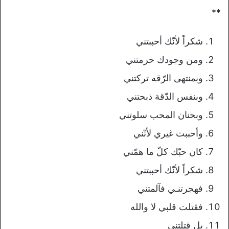
**
شكراً لأنّك أحببتني
ومن وجودك حرمتني
وبمنتهى الرّقه تركتني
وبنفس الدّقة ذبحتني
وبحنان المحب سلوتني
وأحببت غيري لأنّني
كان حبّك كلّ ما همّني
شكراً لأنّك أحببتني
فهجرتنـي فآلمتني
فقتلت قلبي لا والله
بل قتلتنى