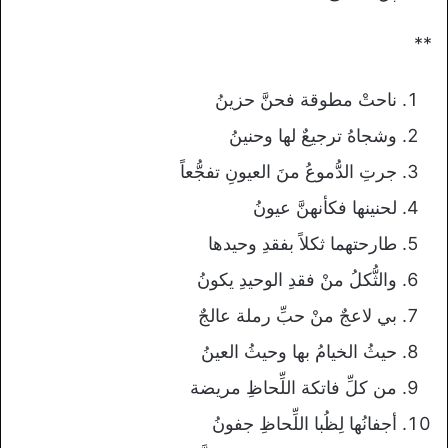
**
ناحتْ مطوقة فحنَّ حزينُ
وشجاهُ ترجيعٌ لها وحنينُ
جرتِ الدُّموعُ منَ العيونِ تفجُّعاً
لحنينها فكأنهنَّ عيونُ
طارحتهما ثكلاً بفقدِ وحيدها
والثُّكلُ منْ فقدِ الوحيدِ يكونُ
بي لاعجٌ منْ حبِّ رملة عالجٌ
حيثُ الخيامُ بها وحيثُ العينُ
من كلِّ فاتكة اللِّحاظِ مريضة
أجفانُها لِظُبا اللِّحاظِ جفونُ