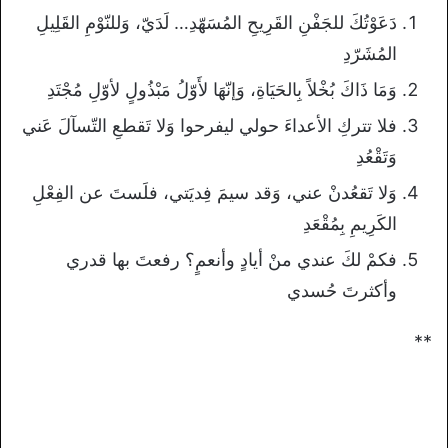
دَعَوْتُكَ للجَفْنِ القَرِيحِ المُسَهّدِ… لَدَيّ، وَللنّوْمِ القَلِيلِ
المُشَرّدِ
وَمَا ذَاكَ بُخْلاً بِالحَيَاةِ، وَإنّهَا لأَوّلُ مَبْذُولٍ لأوّلِ مُجْتَدِ
فلا تتركِ الأعداءَ حولي ليفرحوا وَلا تَقطعِ التّسآلَ عَني
وَتَقْعُدِ
وَلا تَقعُدنْ عني، وَقد سيمَ فِديَتي، فلَستَ عن الفِعْلِ
الكَرِيمِ بِمُقْعَدِ
فكمْ لكَ عندي منْ أيادٍ وأنعمٍ؟ رفعتَ بها قدري
وأكثرتَ حُسدي
**