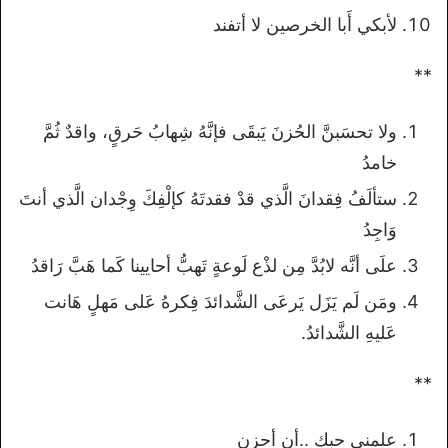
لأبكي أَبا الخرصين لا أتفند
**
ولا تحسَبنَّ الحُزنَ يَبقَى فإنَّهُ شِهابُ حَرقٍ، واقدٌ ثُمَّ
خامدُ
ستألَفُ فِقدانَ الَّذي قدْ فقدتَهُ كإلْفِكَ وِجْدان الَّذي أنتَ
وَاجِدُ
علَى أنَّه لابُدَّ مِن لذْع لَوعةٍ تَهبُّ أحايينا كَما هَبَّ رَاقدُ
ومَن لَم يَزَل يَرعَى الشَّدائدَ فِكرهُ عَلى مَهلٍ هَانت
عَليهِ الشَّدائدُ.
**
علمني حبك ..أن أحزن