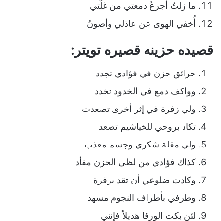
ما زلتُ أجرعُ دمعتي من غلَّتي
أُخفي الهوى عن عاذلي وأصونُ
قصيده حزينه قصيره تويتر:
حرائق حزن في فؤادي تجدد
وواكف دمع في الخدود تخدد
ولي زفرة في إثر أخرى تصعدت
تكاد بروحي للخياشيم تصعد
ولي مقلة شكري وجسم معذب
كذاك فؤادي من لظى الحزن مفأد
وكادت ضلوعي أن تقد بزفرة
وطرفي بأطراف النجوم مسهد
لئن بكت الورقا هديلاً فإنني