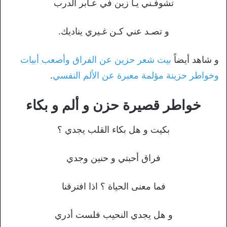
تشوفـني يـا زين في عـابر الدرب
و تصـد عني كـن غـيري يناديك.
و شاهد أيضاً
بيت شعر حزين عن الفراق وأصعب أبيات
وخواطر حزينة مؤلمة معبرة عن الألم النفسي
.
خواطر قصيرة حزن و ألم و بكاء
بكيت و هل بكاء القلب يجدي ؟
فراق أحبتي و حنين وجدي
فما معنى الحياة ؟ اذا افترقنا
و هل يجدي النحيب فلست أدري