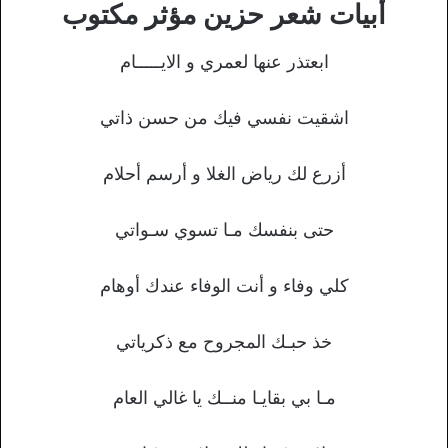
أبيات شعر حزين مؤثر مكتوب
ابعتذر عنها لعمري و الايـــــام
اشقيت نفسي فيك من حسن ذاتي
أزرع لك رياض الغلا و أرسم أحلام
حتى بنفسك مـا تسوي سـواتي
كلي وفاء و أنت الوفاء عندك أوهام
خذ حبـك المجروح مع ذكرياتي
مـا بي بقايـا منــك يا غالي العام