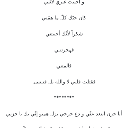
و أحببت غيري لأنّني
كان حبّك كلّ ما همّني
شكراً لأنّك أحببتني
فهجرتنـي
فآلمتني
فقتلت قلبي لا والله بل قتلتنى.
********
أيا حزن ابتعد عنّي و دع جرحي يزل هميو إنّي بك يا حزني