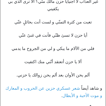
غير العذاب لا أجنيأيا حزن مالك منّي؟ ألا ترى الّذي بي
يكفيني
تعبت من كثرة التمنّي و لست أنت بحائلٍ عنّي
أيا حزن لا تسئ ظنّي فأنت في غنىً عنّي
فلي من الآلام ما يبكي و لي من الجروح ما يدمي
ألا يا حزن أتعتقد أنّني منك اكتفيت
ألم يحن الأوان بعد ألم يحن زوالك يا حزني.
و شاهد أيضاً
شعر عسكري حزين عن الحروب و المعارك
و موت الأحبة و الأبطال
.