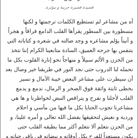
قصيدة قصيرة حزينة و مؤثرة.
آه من مشاعر لم تستطيع الكلمات ترجمتها و لكنها
مسطورة بين السطور يقرأها القلب الدامع فراقاً و هجراً
و أنيناً يؤلم مشاعره و وجد ضالته في شعره و كتاباته التي
يتنفس بها جرحه العميق، السادة متابعينا الكرام إننا نتخذ
من الحزن و الألم سبيلاً و منهاجاً نحو إنارة القلوب بكل ما
تحمله لنا الدروب حتى نجد النور في طريقنا خير وصال بعد
أن سيطرت على مشاعر البعض خيبة الآمال و نسير
بخطى ثابتة واثقة فوق الصخر و الرمال، ندمع و يدمع
القلب لأجلنا و نفرح و يتراقص النبض لخواطرنا و ها هي
مشاعرنا تجوب الحنايا بكل ما فيها من مآسي و احلام
وردية و نعيش لتحقيقها بفضل الله تعالى و أمره علينا، و
من الحزن نتعلم ألا نتعلم أكثر مما يطيقه القلب حتى
يكون مستعداً للفرح بكل أوقاته و نبضاته في باقي حياته و