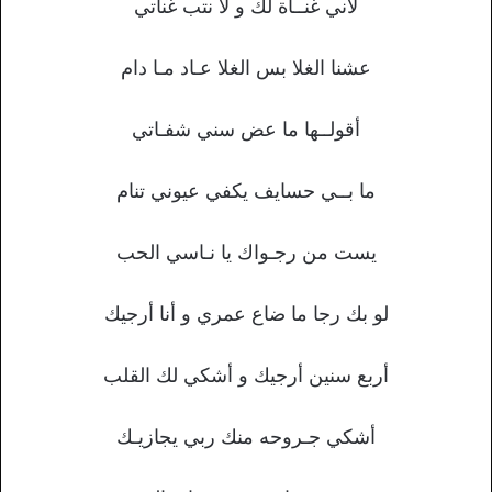
لاني غنــاة لك و لا نتب غناتي
عشنا الغلا بس الغلا عـاد مـا دام
أقولــها ما عض سني شفـاتي
ما بــي حسايف يكفي عيوني تنام
يست من رجـواك يا نـاسي الحب
لو بك رجا ما ضاع عمري و أنا أرجيك
أربع سنين أرجيك و أشكي لك القلب
أشكي جـروحه منك ربي يجازيـك