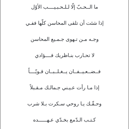
ما الــحـبّ إلّا لـلـحـبـيــــب الأوّل
إذا شئت أن تلقى المحاسن كلّها ففـي
وجـه مـن تـهوى جـمـيع المحاسن
لا تحـارب بنـاظريك فــــؤادي
فــضــعـيــفــان يــغـلــبــان قـويّــــاً
إذا مـا رأت عـيـني جـمالـك مـقـبلاً
وحـقّـك يـا روحي سـكرت بـلا شرب
كـتـب الـدّمع بخـدّي عـهــــــده