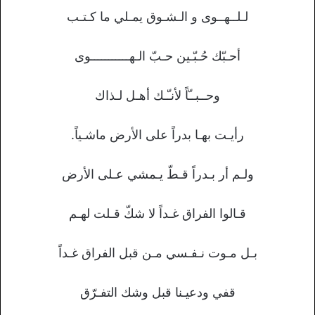
لـلــهــوى و الـشـوق يمـلي ما كـتـب
أحـبّك حُـبّـين حـبّ الـهـــــــــــوى
وحــبــّاً لأنـّـك أهـل لـذاك
رأيـت بهـا بدراً على الأرض ماشـياً.
ولـم أر بـدراً قـطّ يـمشي عـلى الأرض
قـالوا الفراق غـداً لا شكّ قـلت لهـم
بـل مـوت نـفـسي مـن قبل الفراق غـداً
قفي ودعيـنا قبل وشك التفـرّق