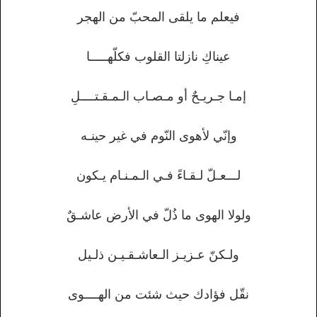
فيعلم ما يلقى المحبّ من الهجر
عيناكِ نازلتا القلوب فكلّهـــــا
إمـا جـريـحٌ أو مـصـاب الـمـقـتــــلِ
وإنّي لأهوى النّوم في غير حينـه
لـــعـلّ لـقـاءً فـي الـمـنـام يـكون
ولولا الهوى ما ذُلّ في الأرض عاشـقٌ
ولـكنّ عـزيـز الـعاشـقـيـن ذلـيل
نقّل فؤادك حيث شئت من الهــــوى