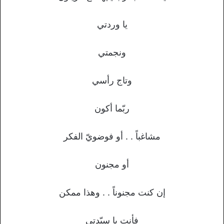
يا وردتي
ونجمتي
وتاج رأسي
ربّما أكون
مشاغباً . . أو فوضويّ الفكر
أو مجنون
إن كنت مجنوناً . . وهذا ممكن
فأنت يا سيّدتي