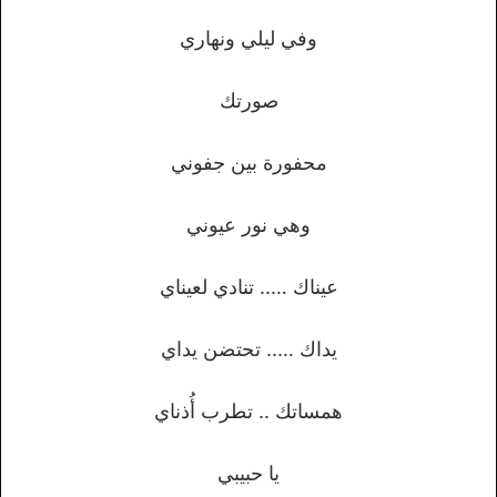
وفي ليلي ونهاري
صورتك
محفورة بين جفوني
وهي نور عيوني
عيناك ….. تنادي لعيناي
يداك ….. تحتضن يداي
همساتك .. تطرب أُذناي
يا حبيبي