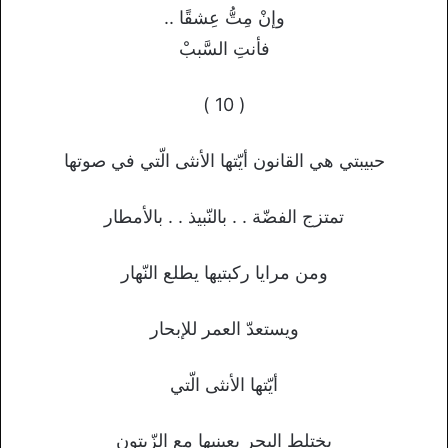
وإنْ مِتُّ عِشقًا ..
فأنتِ السَّببْ
( 10 )
حبيبتي هي القانون أيّتها الأنثى الّتي في صوتها
تمتزج الفضّة . . بالنّبيذ . . بالأمطار
ومن مرايا ركبتيها يطلع النّهار
ويستعدّ العمر للإبحار
أيّتها الأنثى الّتي
يختلط البحر بعينيها مع الزّيتون