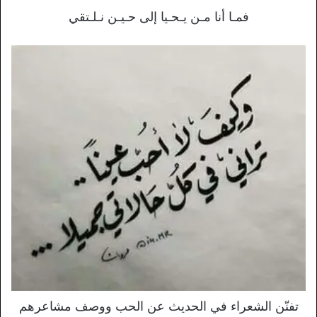
فمـا أنا مـن يـحـيا إلى حـيـن نـلـتقي
تفنّن الشعراء في الحديث عن الحب ووصف مشاعرهم