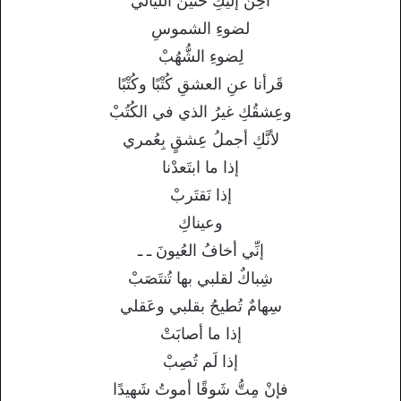
أحِنُّ إليكِ حَنينَ الليالي
لضوءِ الشموسِ
لِضوءِ الشُّهُبْ
قَرأنا عنِ العشقِ كُتْبًا وكُتْبًا
وعِشقُكِ غيرُ الذي في الكُتُبْ
لأنَّكِ أجملُ عِشقٍ بِعُمري
إذا ما ابتَعدْنا
إذا نَقتَربْ
وعيناكِ
إنِّي أخافُ العُيونَ ـ ـ
شِباكٌ لقلبي بها تُنتَصَبْ
سِهامٌ تُطيحُ بقلبي وعَقلي
إذا ما أصابَتْ
إذا لَم تُصِبْ
فإنْ مِتُّ شَوقًا أموتُ شَهيدًا