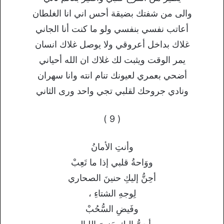
والى من شفتك بضيقة أحس اني انا الغلطان
أعاتب نفسي بنفسي ولو ما كنت أنا الجاني
غلاك بداخل أعروقي ولا يوصل غلاك انسان
يمر الوقت ويثبت لك غلاك ان الله أحياني
أضحي بعمري لعيونك تنام انته وانا سهران
ونادي جروحك لقلبي تجي واحد ورى الثاني
( 9 )
وأنتِ الأمانُ
ووَاحةُ قلبي إذا ما تَعِبْ
أحِنُّ إليكِ حنينَ الصحاري
لِوجهِ الشتاءِ ،
وفَيضِ السُّحُبْ