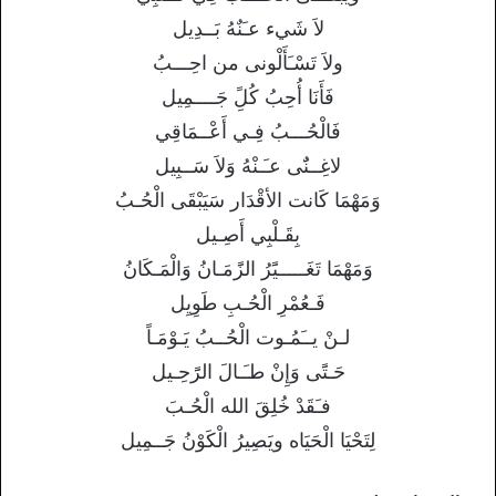
لاَ شَيء عـَنٌهُ بَــدِيل
ولاَ تَسْـَأَلْونى من احِـــبُ
فَأَنَا أُحِبُ كُلًِ جَــــمِيل
فَالْحُـــبُ فِـي أَعْــمَاقِي
لاغِــنٌَى عـَـنْهُ وَلاَ سَــبِيل
وَمَهْمَا كَانت الأقْدَار سَيَبْقَى الْحُـبُ
بِقَـلْبِي أَصِـيل
وَمَهْمَا تَغَـــــيًَرُ الزًَمَـانُ وَالْمَـكَانُ
فَـعُمْرِ الْحُـبِ طَوِيِل
لـنْ يــَمُـوت الْحُــبُ يَـوْمَـاً
حَـتًَى وَإِنْ طـَـالَ الرًَحِـيل
فـَقَدْ خُلِقَ الله الْحُـبَ
لِتَحْيَا الْحَيَاه ويَصِيرُ الْكَوْنُ جَــمِيل