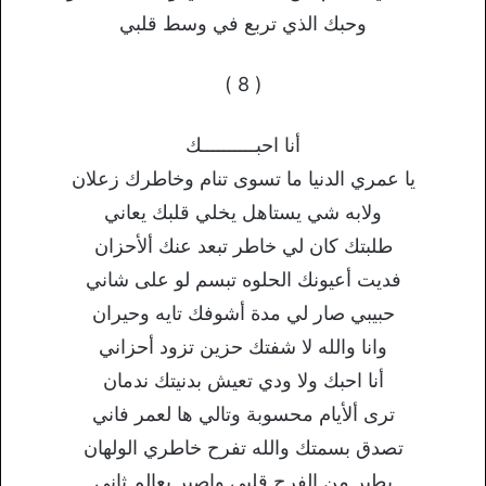
وحبك الذي تربع في وسط قلبي
( 8 )
أنا احبــــــــــك
يا عمري الدنيا ما تسوى تنام وخاطرك زعلان
ولابه شي يستاهل يخلي قلبك يعاني
طلبتك كان لي خاطر تبعد عنك ألأحزان
فديت أعيونك الحلوه تبسم لو على شاني
حبيبي صار لي مدة أشوفك تايه وحيران
وانا والله لا شفتك حزين تزود أحزاني
أنا احبك ولا ودي تعيش بدنيتك ندمان
ترى ألأيام محسوبة وتالي ها لعمر فاني
تصدق بسمتك والله تفرح خاطري الولهان
يطير من الفرح قلبي واصير بعالم ثاني