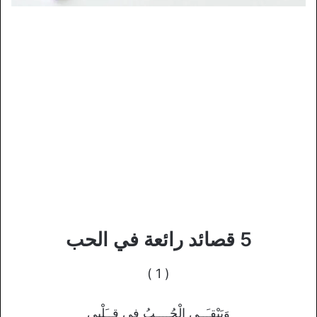
5 قصائد رائعة في الحب
( 1 )
وَيَبْقـَــى الْحُــــبُ فِي قــَلْبِي