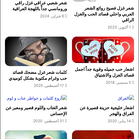
شعر شعبي عراقي غزل راقي
شعر غزل فصيح روائع الشعر
ورومانسي جداً باللهجة العراقية
العربي واحلي قصائد الحب والغزل
6 فبراير، 2024
الراقي
1 أكتوبر، 2023
اشعار حب جميله وقوية جداً اجمل
كلمات شعر غزل مضحك قصائد
قصائد الغزل والاشتياق
حب وغرام مكتوبة بشكل كوميدي
5 سبتمبر، 2018
17 أغسطس، 2025
اشعار خليجية حزينة قصيرة عن
شعر العتاب واللوم قصير ومعبر عن
الفراق والهجر
الإحساس
14 يناير، 2020
31 أغسطس، 2020