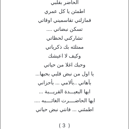
الحاضر بقلبي
اطمئن يا كل عمري
فمازلتي تقاسميني اوقاتي
تسكن نبضاتي ….
تشاركني لحظاتي
ممتلئه بك ذكرياتي
وكيف لا اعيشك
وحبك اغلا من حياتي
يا اول من نبض قلبي بحبها…
بآهاتي ..بألامي … بأحزاني
ايها البعيـــدة القريـــبة …
ايها الحاضــــرت الغائــــبه ….
اطمئني … فانتي نبض حياتي
( 3 )