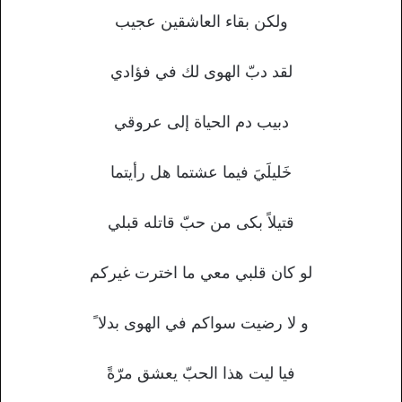
ولكن بقاء العاشقين عجيب
لقد دبّ الهوى لك في فؤادي
دبيب دم الحياة إلى عروقي
خَليلَيَ فيما عشتما هل رأيتما
قتيلاً بكى من حبّ قاتله قبلي
لو كان قلبي معي ما اخترت غيركم
و لا رضيت سواكم في الهوى بدلا ً
فيا ليت هذا الحبّ يعشق مرّةً