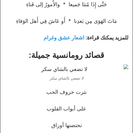
حَتَّى إِذَا مُتنَا جَميعا * والأُمورُ إلى فَناءِ
مَاتَ الهَوَى مِن بَعدِنا * أَو عَاشَ فِي أَهل الوَفاءِ
للمزيد يمكنك قراءة:
اشعار عشق وغرام
قصائد رومانسية جميلة:
لا تضعي بالشاي سكر
نثرت حروف الحب
على أبواب القلوب
تحتضنها أوراق