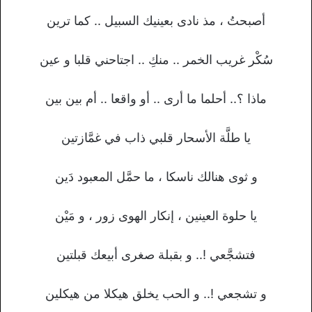
أصبحتُ ، مذ نادى بعينيك السبيل .. كما ترين
سُكْر غريب الخمر .. منكِ .. اجتاحني قلبا و عين
ماذا ؟.. أحلما ما أرى .. أو واقعا .. أم بين بين
يا طلَّة الأسحار قلبي ذاب في غمَّازتين
و ثوى هنالك ناسكا ، ما حمَّل المعبود دَين
يا حلوة العينين ، إنكار الهوى زور ، و مَيْن
فتشجَّعي !.. و بقبلة صغرى أبيعك قبلتين
و تشجعي !.. و الحب يخلق هيكلا من هيكلين