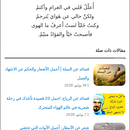
أُعلّلُ قَلبي في الغرامِ وأكتمُ
ولكنَّ حالي عن هَوايَ يُترجمُ
وكنتُ خَليّاً لستُ أَعرفُ ما الهوى
فأصبحتُ حَيّاً والفؤادُ متيّمُ.
مقالات ذات صلة
قصائد عن النملة | أجمل الأشعار والحكم عن الاجتهاد
والعمل
18 يوليو، 2026
قصائد عن الرياح: اجمل 20 قصيدة تأخذك في رحلة
شعرية في عالم الهواء المتحرك
7 يوليو، 2026
شعر عن الأمطار: أجمل الأبيات التي تحتفي