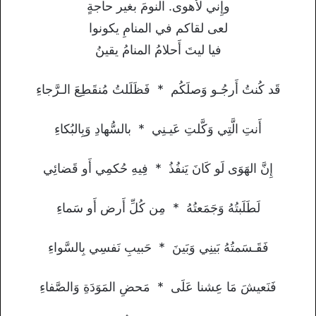
وإِني لأهوى. النومَ بغير حاجةٍ
لعى لقاكم في المنامِ يكونوا
فيا ليتَ أَحلامُ المنامُ يقينُ
قَد كُنتُ أَرجُـو وَصلَكُم * فَظَلَلتُ مُنقَطِعَ الـرَّجاءِ
أَنتِ الَّتِي وَكَّلتِ عَيـنِي * بالسُّهادِ وَبِالبُكاءِ
إِنَّ الهَوَى لَو كَانَ يَنفُذُ * فِيهِ حُكمِي أَو قَضائِي
لَطَلَبتُهُ وَجَمَعتُهُ * مِن كُلِّ أَرض أَو سَماءِ
فَقَـسَمتُهُ بَينِي وَبَينَ * حَبيبِ نَفسِي بِالسَّواءِ
فَنَعيشَ مَا عِشنا عَلَى * مَحضِ المَوَدَةِ وَالصَّفاءِ