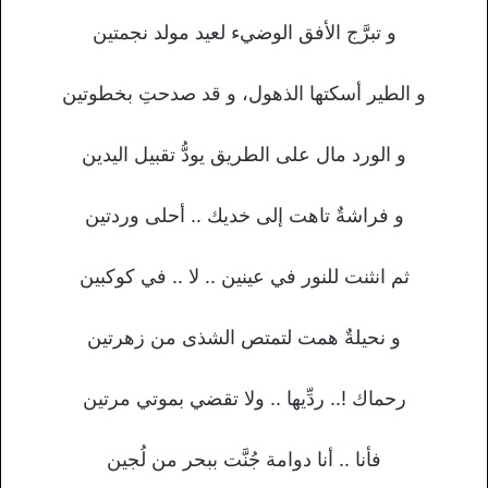
و تبرَّج الأفق الوضيء لعيد مولد نجمتين
و الطير أسكتها الذهول، و قد صدحتِ بخطوتين
و الورد مال على الطريق يودُّ تقبيل اليدين
و فراشةٌ تاهت إلى خديك .. أحلى وردتين
ثم انثنت للنور في عينين .. لا .. في كوكبين
و نحيلةٌ همت لتمتص الشذى من زهرتين
رحماك !.. ردِّيها .. ولا تقضي بموتي مرتين
فأنا .. أنا دوامة جُنَّت ببحر من لُجين