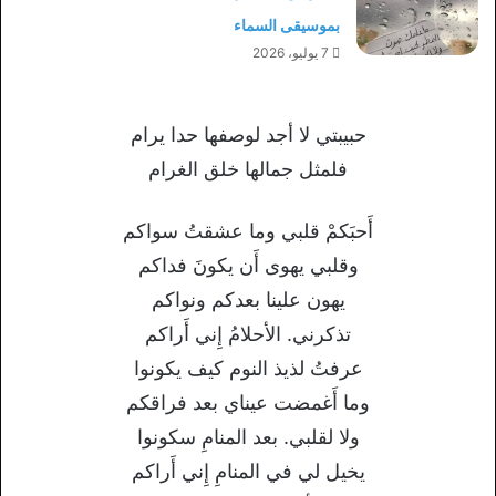
بموسيقى السماء
7 يوليو، 2026
حبيبتي لا أجد لوصفها حدا يرام
فلمثل جمالها خلق الغرام
أَحبَكمْ قلبي وما عشقتُ سواكم
وقلبي يهوى أَن يكونَ فداكم
يهون علينا بعدكم ونواكم
تذكرني. الأحلامُ إِني أَراكم
عرفتُ لذيذ النوم كيف يكونوا
وما أَغمضت عيناي بعد فراقكم
ولا لقلبي. بعد المنامِ سكونوا
يخيل لي في المنامِ إِني أَراكم